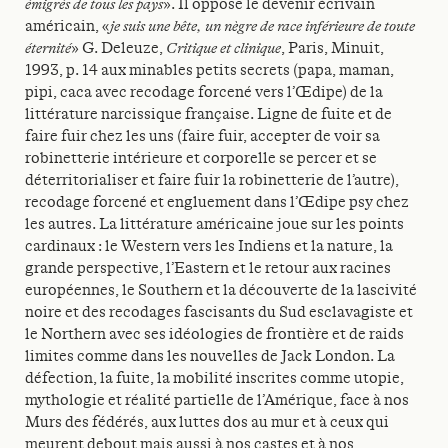
émigrés de tous les pays
». Il oppose le devenir écrivain
américain, «
je suis une bête, un nègre de race inférieure de toute
éternité
» G. Deleuze,
Critique et clinique
, Paris, Minuit,
1993, p. 14 aux minables petits secrets (papa, maman,
pipi, caca avec recodage forcené vers l’Œdipe) de la
littérature narcissique française. Ligne de fuite et de
faire fuir chez les uns (faire fuir, accepter de voir sa
robinetterie intérieure et corporelle se percer et se
déterritorialiser et faire fuir la robinetterie de l’autre),
recodage forcené et engluement dans l’Œdipe psy chez
les autres. La littérature américaine joue sur les points
cardinaux : le Western vers les Indiens et la nature, la
grande perspective, l’Eastern et le retour aux racines
européennes, le Southern et la découverte de la lascivité
noire et des recodages fascisants du Sud esclavagiste et
le Northern avec ses idéologies de frontière et de raids
limites comme dans les nouvelles de Jack London. La
défection, la fuite, la mobilité inscrites comme utopie,
mythologie et réalité partielle de l’Amérique, face à nos
Murs des fédérés, aux luttes dos au mur et à ceux qui
meurent debout mais aussi à nos castes et à nos