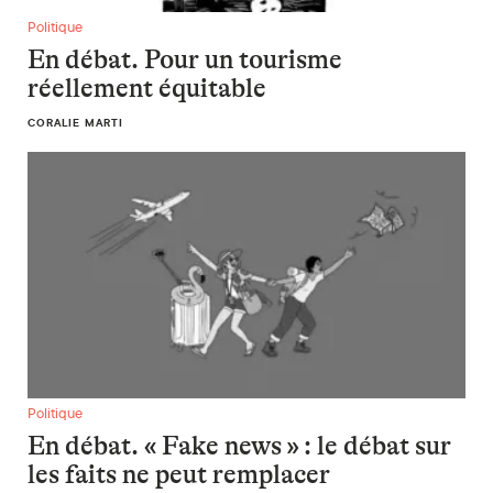
En débat. Pour un tourisme réellement équitable
Politique
En débat. Pour un tourisme
réellement équitable
CORALIE MARTI
En débat. « Fake news » : le débat sur les faits ne peut remp
Politique
En débat. « Fake news » : le débat sur
les faits ne peut remplacer