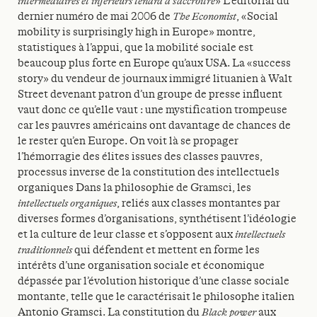
intermédiaires et inférieurs tendra à s’accroître
» L’éditorial du
dernier numéro de mai 2006 de
The Economist
, «Social
mobility is surprisingly high in Europe» montre,
statistiques à l’appui, que la mobilité sociale est
beaucoup plus forte en Europe qu’aux USA. La «success
story» du vendeur de journaux immigré lituanien à Walt
Street devenant patron d’un groupe de presse influent
vaut donc ce qu’elle vaut : une mystification trompeuse
car les pauvres américains ont davantage de chances de
le rester qu’en Europe. On voit là se propager
l’hémorragie des élites issues des classes pauvres,
processus inverse de la constitution des intellectuels
organiques Dans la philosophie de Gramsci, les
intellectuels organiques
, reliés aux classes montantes par
diverses formes d’organisations, synthétisent l’idéologie
et la culture de leur classe et s’opposent aux
intellectuels
traditionnels
qui défendent et mettent en forme les
intérêts d’une organisation sociale et économique
dépassée par l’évolution historique d’une classe sociale
montante, telle que le caractérisait le philosophe italien
Antonio Gramsci. La constitution du
Black power
aux