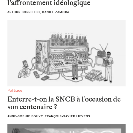
l’affrontement idéologique
ARTHUR BORRIELLO, DANIEL ZAMORA
Enterre-t-on la SNCB à l’occasion de son centenaire ?
Politique
Enterre-t-on la SNCB à l’occasion de
son centenaire ?
ANNE-SOPHIE BOUVY, FRANÇOIS-XAVIER LIEVENS