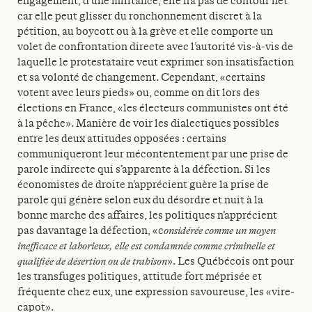
engagement, d’une militance, elle n’a pas de contour net
car elle peut glisser du ronchonnement discret à la
pétition, au boycott ou à la grève et elle comporte un
volet de confrontation directe avec l’autorité vis-à-vis de
laquelle le protestataire veut exprimer son insatisfaction
et sa volonté de changement. Cependant, «certains
votent avec leurs pieds» ou, comme on dit lors des
élections en France, «les électeurs communistes ont été
à la pêche». Manière de voir les dialectiques possibles
entre les deux attitudes opposées : certains
communiqueront leur mécontentement par une prise de
parole indirecte qui s’apparente à la défection. Si les
économistes de droite n’apprécient guère la prise de
parole qui génère selon eux du désordre et nuit à la
bonne marche des affaires, les politiques n’apprécient
pas davantage la défection, «c
onsidérée comme un moyen
inefficace et laborieux, elle est condamnée comme criminelle et
qualifiée de désertion ou de trahison
». Les Québécois ont pour
les transfuges politiques, attitude fort méprisée et
fréquente chez eux, une expression savoureuse, les «vire-
capot».