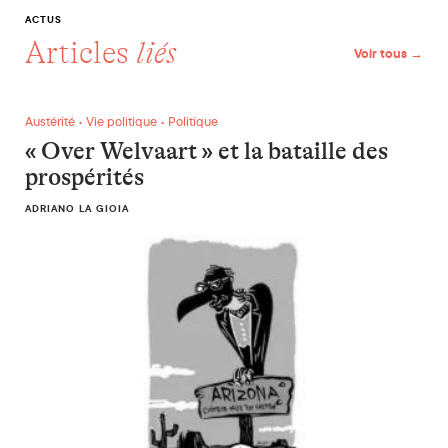
ACTUS
Articles
liés
Voir tous →
« Over Welvaart » et la bataille des prospérités
Austérité • Vie politique • Politique
« Over Welvaart » et la bataille des
prospérités
ADRIANO LA GIOIA