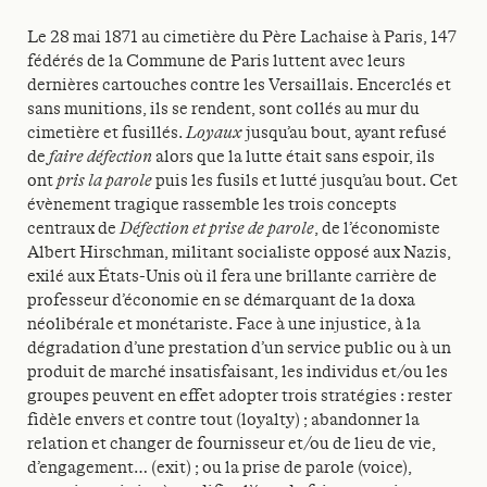
Le 28 mai 1871 au cimetière du Père Lachaise à Paris, 147
fédérés de la Commune de Paris luttent avec leurs
dernières cartouches contre les Versaillais. Encerclés et
sans munitions, ils se rendent, sont collés au mur du
cimetière et fusillés.
Loyaux
jusqu’au bout, ayant refusé
de
faire défection
alors que la lutte était sans espoir, ils
ont
pris la parole
puis les fusils et lutté jusqu’au bout. Cet
évènement tragique rassemble les trois concepts
centraux de
Défection et prise de parole
, de l’économiste
Albert Hirschman, militant socialiste opposé aux Nazis,
exilé aux États-Unis où il fera une brillante carrière de
professeur d’économie en se démarquant de la doxa
néolibérale et monétariste. Face à une injustice, à la
dégradation d’une prestation d’un service public ou à un
produit de marché insatisfaisant, les individus et/ou les
groupes peuvent en effet adopter trois stratégies : rester
fidèle envers et contre tout (loyalty) ; abandonner la
relation et changer de fournisseur et/ou de lieu de vie,
d’engagement… (exit) ; ou la prise de parole (voice),