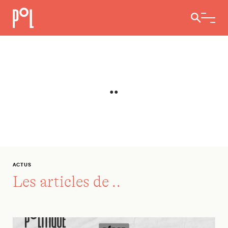
Ouvrir / 
..
ACTUS
Les articles de
..
Débat: Comment affronter la vague réactionnaire ?