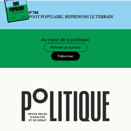
N°134
FOOT POPULAIRE. REPRENONS LE TERRAIN
Au cœur de la politique.
Acheter ce numéro
S'abonner