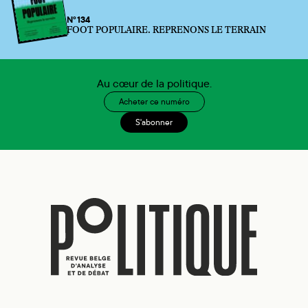
N°134
FOOT POPULAIRE. REPRENONS LE TERRAIN
Au cœur de la politique.
Acheter ce numéro
S'abonner