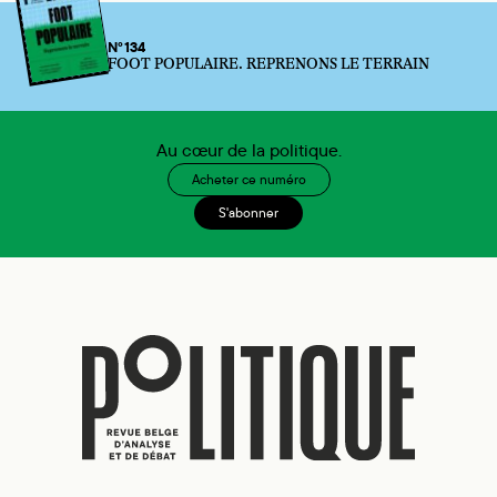
N°134
FOOT POPULAIRE. REPRENONS LE TERRAIN
Au cœur de la politique.
Acheter ce numéro
S'abonner