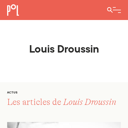
Ouvrir / 
Louis Droussin
ACTUS
Les articles de
Louis Droussin
Un militantisme en quête de stratégie. Penser la suite de C