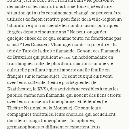
Faut-il jeter le bébé avec l’eau du bain ? Ne peut-on se
demander si les institutions bruxelloises, nées d’une
situation qui a très certainement changé, ne peuvent être
utilisées de façon créative pour faire de la ville-région un
laboratoire qui transcende les combinaisons politiques
forgées depuis cinquante ans ? Ne peut-on garder
quelque chose de ce qui, somme toute, ne fonctionne pas
si mal ? Les Dansaert-Vlamingen sont – si j’ose dire – la
tête de Turc de la droite flamande. Ce sont ces Flamands
de Bruxelles qui publient
Bruzz
, un hebdomadaire en
trois langues riche de plus d’informations sur une vie
culturelle pétillante que n’importe quelle feuille en
français sur le même sujet. Ce sont eux qui cultivent,
avec leurs salles de théâtre pas bégueules (le
Kaaitheater, le KVS), des activités accessibles à tous les
publics, même non flamands, qui nouent des liens étroits
avec leurs consœurs francophones et fédérales (le
Théâtre National ou la Monnaie). Ce sont leurs
compagnies théâtrales, leurs chorales, qui accueillent
dans leurs rangs francophones, lusophones,
germanophones et diffusent et exportent leurs