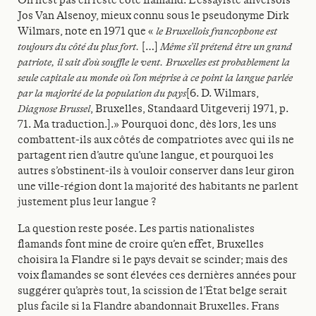
Jos Van Alsenoy, mieux connu sous le pseudonyme Dirk
Wilmars, note en 1971 que «
le Bruxellois francophone est
toujours du côté du plus fort.
[…]
Même s’il prétend être un grand
patriote, il sait d’où souffle le vent. Bruxelles est probablement la
seule capitale au monde où l’on méprise à ce point la langue parlée
par la majorité de la population du pays
[6. D. Wilmars,
Diagnose Brussel
, Bruxelles, Standaard Uitgeverij 1971, p.
71. Ma traduction.].» Pourquoi donc, dès lors, les uns
combattent-ils aux côtés de compatriotes avec qui ils ne
partagent rien d’autre qu’une langue, et pourquoi les
autres s’obstinent-ils à vouloir conserver dans leur giron
une ville-région dont la majorité des habitants ne parlent
justement plus leur langue ?
La question reste posée. Les partis nationalistes
flamands font mine de croire qu’en effet, Bruxelles
choisira la Flandre si le pays devait se scinder; mais des
voix flamandes se sont élevées ces dernières années pour
suggérer qu’après tout, la scission de l’État belge serait
plus facile si la Flandre abandonnait Bruxelles. Frans