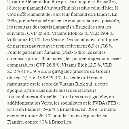
Un autre élément doit être pris en compte : à Bruxelles,
l’électeur flamand d’aujourd’hui n’est plus celui d’hier. Il
vote différemment de l’électeur flamand de Flandre. En
1995, première année où cette comparaison est possible,
les résultats des partis flamands à Bruxelles sont les
suivants : CVP 23,9%, Vlaams Blok 22 %, VLD 19,4 %,
Volksunie 10,1 %. Les Verts et les socialistes font figure
de parents pauvres avec respectivement 6,9 et 17,6 %.
Pour le parlement flamand (c’est-à-dire les seules
circonscriptions flamandes), les pourcentages sont assez
comparables : CVP 26,8 %; Vlaams Blok 12,3 %, VLD
20,2 % et VU 9 % alors qu’Agalev (ancêtre de Groen)
obtient 7,1 % et le SP 19,4 %. La seule différence
marquante est le score du Vlaams Blok qui, à cette
époque, attire sans doute aussi des électeurs
francophones à Bruxelles. Total des voix à gauche, en
additionnant les Verts, les socialistes et le PVDA (PTB) :
27,1% en Flandre, 24,5 % à Bruxelles. En 2019, le même
exercice donne 25,4 % pour les listes de gauche en
Flandre, contre 40% à Bruxelles.