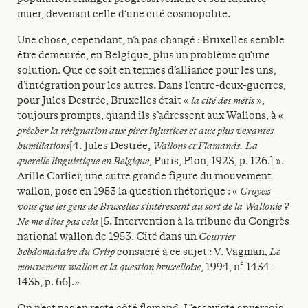
muer, devenant celle d’une cité cosmopolite.
Une chose, cependant, n’a pas changé : Bruxelles semble
être demeurée, en Belgique, plus un problème qu’une
solution. Que ce soit en termes d’alliance pour les uns,
d’intégration pour les autres. Dans l’entre-deux-guerres,
pour Jules Destrée, Bruxelles était «
la cité des métis
»,
toujours prompts, quand ils s’adressent aux Wallons, à «
prêcher la résignation aux pires injustices et aux plus vexantes
humiliations
[4. Jules Destrée,
Wallons et Flamands. La
querelle linguistique en Belgique
, Paris, Plon, 1923, p. 126.] ».
Arille Carlier, une autre grande figure du mouvement
wallon, pose en 1953 la question rhétorique : «
Croyez-
vous que les gens de Bruxelles s’intéressent au sort de la Wallonie ?
Ne me dites pas cela
[5. Intervention à la tribune du Congrès
national wallon de 1953. Cité dans un
Courrier
hebdomadaire du Crisp
consacré à ce sujet : V. Vagman,
Le
mouvement wallon et la question bruxelloise
, 1994, n° 1434-
1435, p. 66].»
On n’est pas en reste côté flamand. L’essayiste anversois