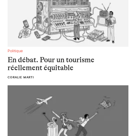
En débat. Pour un tourisme réellement équitable
Politique
En débat. Pour un tourisme
réellement équitable
CORALIE MARTI