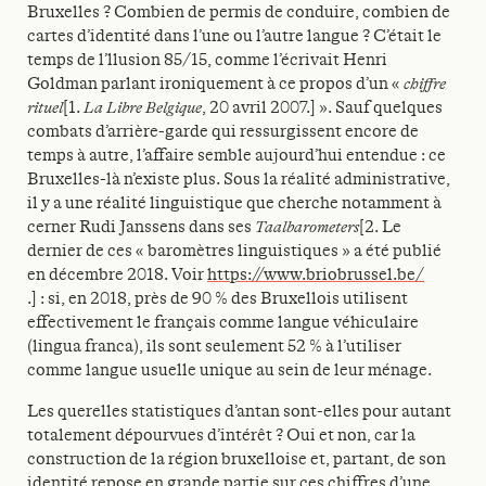
Bruxelles ? Combien de permis de conduire, combien de
cartes d’identité dans l’une ou l’autre langue ? C’était le
temps de l’llusion 85/15, comme l’écrivait Henri
Goldman parlant ironiquement à ce propos d’un «
chiffre
rituel
[1.
La Libre Belgique
, 20 avril 2007.] ». Sauf quelques
combats d’arrière-garde qui ressurgissent encore de
temps à autre, l’affaire semble aujourd’hui entendue : ce
Bruxelles-là n’existe plus. Sous la réalité administrative,
il y a une réalité linguistique que cherche notamment à
cerner Rudi Janssens dans ses
Taalbarometers
[2. Le
dernier de ces « baromètres linguistiques » a été publié
en décembre 2018. Voir
https://www.briobrussel.be/
.] : si, en 2018, près de 90 % des Bruxellois utilisent
effectivement le français comme langue véhiculaire
(lingua franca), ils sont seulement 52 % à l’utiliser
comme langue usuelle unique au sein de leur ménage.
Les querelles statistiques d’antan sont-elles pour autant
totalement dépourvues d’intérêt ? Oui et non, car la
construction de la région bruxelloise et, partant, de son
identité repose en grande partie sur ces chiffres d’une