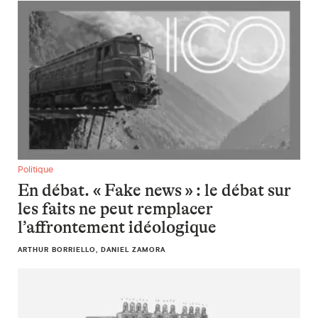
En débat. « Fake news » : le débat sur les faits ne peut remp
Politique
En débat. « Fake news » : le débat sur
les faits ne peut remplacer
l’affrontement idéologique
ARTHUR BORRIELLO, DANIEL ZAMORA