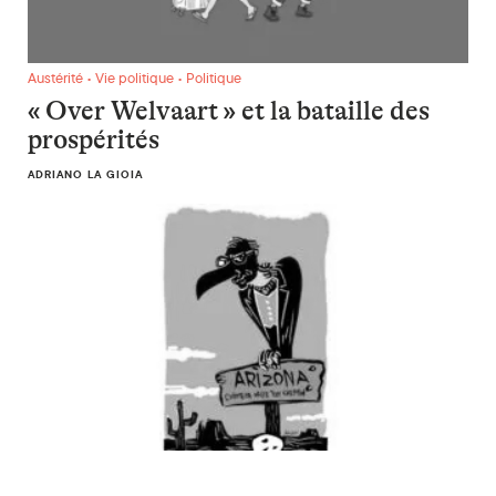
« Over Welvaart » et la bataille des prospérités
Austérité • Vie politique • Politique
« Over Welvaart » et la bataille des
prospérités
ADRIANO LA GIOIA