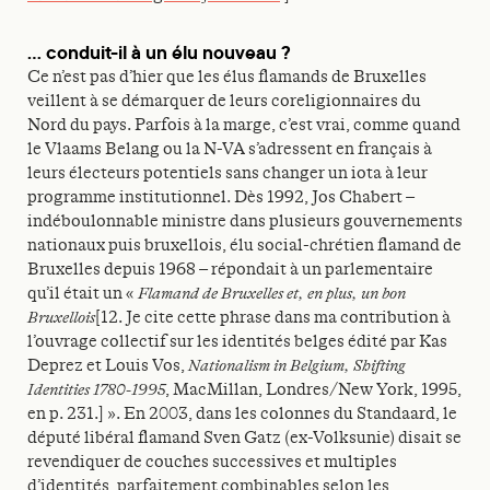
… conduit-il à un élu nouveau ?
Ce n’est pas d’hier que les élus flamands de Bruxelles
veillent à se démarquer de leurs coreligionnaires du
Nord du pays. Parfois à la marge, c’est vrai, comme quand
le Vlaams Belang ou la N-VA s’adressent en français à
leurs électeurs potentiels sans changer un iota à leur
programme institutionnel. Dès 1992, Jos Chabert –
indéboulonnable ministre dans plusieurs gouvernements
nationaux puis bruxellois, élu social-chrétien flamand de
Bruxelles depuis 1968 – répondait à un parlementaire
qu’il était un «
Flamand de Bruxelles et, en plus, un bon
Bruxellois
[12. Je cite cette phrase dans ma contribution à
l’ouvrage collectif sur les identités belges édité par Kas
Deprez et Louis Vos,
Nationalism in Belgium, Shifting
Identities 1780-1995
, MacMillan, Londres/New York, 1995,
en p. 231.] ». En 2003, dans les colonnes du Standaard, le
député libéral flamand Sven Gatz (ex-Volksunie) disait se
revendiquer de couches successives et multiples
d’identités, parfaitement combinables selon les