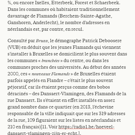
%, ou encore Ixelles, Etterbeek, Forest et Schaerbeek.
Dans les communes où habitaient traditionnellement
davantage de Flamands (Berchem-Sainte-Agathe,
Ganshoren, Anderlecht), le nombre d’adresses en
néerlandais est, par contre, en recul.
Consulté par
Bruzz
, le démographe Patrick Deboosere
(VUB) en déduit que les jeunes Flamands qui viennent
s’installer à Bruxelles se domicilient le plus souvent dans
les communes «
branchées
» du centre, ou dans les
communes proches des universités. Au début des années
2000, ces «
nouveaux Flamands
» de Bruxelles étaient
parfois appelés en Flandre – c’était le plus souvent
péjoratif, car ils étaient perçus comme des bobos
déracinés – des Dansaert-Vlamingen, des Flamands de la
rue Dansaert. Ils s’étaient en effet installés en assez
grand nombre dans ce quartier (en 2013, l’échevine
responsable de la ville indiquait que sur les 319 adresses
de la rue, 109 figuraient sur les listes en néerlandais et
210 en français)[11. Voir
https://radio1.be/hoeveel-
dansaert-vlamingen-zijn-er-echt
.].