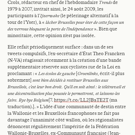
Crols, rédacteur en chef de l’hebdomadaire
Trends
de
1979 à 2007, invitait ainsi, le 24 août 2009, les
participants à l’
Ijzerwake
(le pèlerinage alternatif à la
tour de l’Yser), à «
lâcher Bruxelles pour ôter de cette façon un
des verrous bloquant la porte de l’indépendance
». Bien que
minoritaire, cette opinion n’est pas isolée.
Elle refait périodiquement surface : dans un de ses
tweets compulsifs, l’ex-secrétaire d’État Theo Francken
(N-VA) réagissait récemment à la création d’une bande
supplémentaire réservée aux cyclistes rue de la Loi en
proclamant : «
Les écolos de gauche
[
Groenlinks
, écrit-il plus
sobrement]
sont bien décidés à restituer Bruxelles aux
Bruxellois, c’est leur bon droit. Qu’il en soit ainsi : le télétravail et
une décentralisation plus poussée le permettront, et laissons-les
faire. Bye bye Belgium
[7.
https://t.co/LL2JBaTE2T
(ma
traduction).]. » L’idée d’une communauté de destin entre
la Wallonie et les Bruxellois francophones ne fait pas
davantage l’unanimité côté wallon, où les régionalistes
dénoncent régulièrement l’impéritie de la Fédération
Wallonie-Bruxelles, ex-Communauté française (Jean-