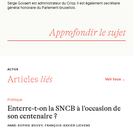
Serge Govaert est administrateur du Crisp. Il est également secrétaire
général honoraire du Parlement bruxellois.
Approfondir le sujet
ACTUS
Articles
liés
Voir tous →
Enterre-t-on la SNCB à l’occasion de son centenaire ?
Politique
Enterre-t-on la SNCB à l’occasion de
son centenaire ?
ANNE-SOPHIE BOUVY, FRANÇOIS-XAVIER LIEVENS