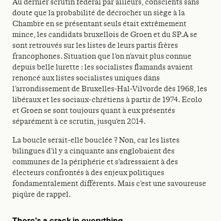
Au dernier scrutin fédéral par ailleurs, conscients sans
doute que la probabilité de décrocher un siège à la
Chambre en se présentant seuls était extrêmement
mince, les candidats bruxellois de Groen et du SP.A se
sont retrouvés sur les listes de leurs partis frères
francophones. Situation que l’on n’avait plus connue
depuis belle lurette : les socialistes flamands avaient
renoncé aux listes socialistes uniques dans
l’arrondissement de Bruxelles-Hal-Vilvorde dès 1968, les
libéraux et les sociaux-chrétiens à partir de 1974. Ecolo
et Groen se sont toujours quant à eux présentés
séparément à ce scrutin, jusqu’en 2014.
La boucle serait-elle bouclée ? Non, car les listes
bilingues d’il y a cinquante ans englobaient des
communes de la périphérie et s’adressaient à des
électeurs confrontés à des enjeux politiques
fondamentalement différents. Mais c’est une savoureuse
piqûre de rappel.
There’s a crack in everything…