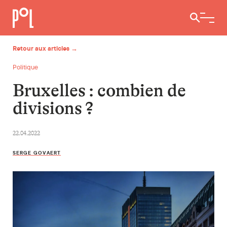
Ouvrir / 
Retour aux articles →
Politique
Bruxelles : combien de
divisions ?
22.04.2022
SERGE GOVAERT