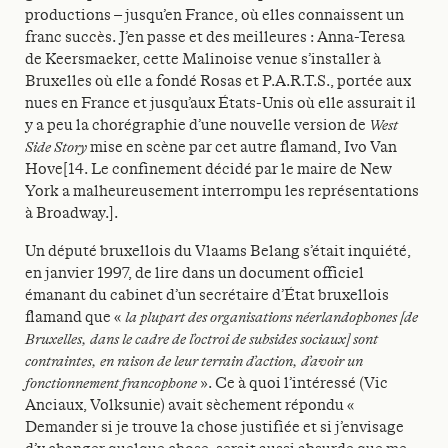
productions – jusqu’en France, où elles connaissent un
franc succès. J’en passe et des meilleures : Anna-Teresa
de Keersmaeker, cette Malinoise venue s’installer à
Bruxelles où elle a fondé Rosas et P.A.R.T.S., portée aux
nues en France et jusqu’aux États-Unis où elle assurait il
y a peu la chorégraphie d’une nouvelle version de
West
Side Story
mise en scène par cet autre flamand, Ivo Van
Hove[14. Le confinement décidé par le maire de New
York a malheureusement interrompu les représentations
à Broadway.].
Un député bruxellois du Vlaams Belang s’était inquiété,
en janvier 1997, de lire dans un document officiel
émanant du cabinet d’un secrétaire d’État bruxellois
flamand que «
la plupart des organisations néerlandophones [de
Bruxelles, dans le cadre de l’octroi de subsides sociaux] sont
contraintes, en raison de leur terrain d’action, d’avoir un
fonctionnement francophone
». Ce à quoi l’intéressé (Vic
Anciaux, Volksunie) avait sèchement répondu «
Demander si je trouve la chose justifiée et si j’envisage