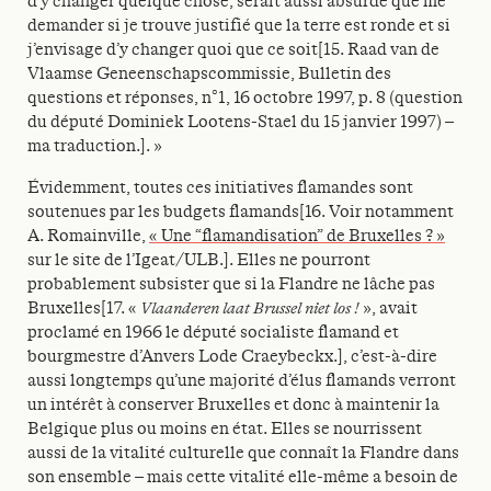
d’y changer quelque chose, serait aussi absurde que me
demander si je trouve justifié que la terre est ronde et si
j’envisage d’y changer quoi que ce soit[15. Raad van de
Vlaamse Geneenschapscommissie, Bulletin des
questions et réponses, n°1, 16 octobre 1997, p. 8 (question
du député Dominiek Lootens-Stael du 15 janvier 1997) –
ma traduction.]. »
Évidemment, toutes ces initiatives flamandes sont
soutenues par les budgets flamands[16. Voir notamment
A. Romainville,
« Une “flamandisation” de Bruxelles ? »
sur le site de l’Igeat/ULB.]. Elles ne pourront
probablement subsister que si la Flandre ne lâche pas
Bruxelles[17. «
Vlaanderen laat Brussel niet los !
», avait
proclamé en 1966 le député socialiste flamand et
bourgmestre d’Anvers Lode Craeybeckx.], c’est-à-dire
aussi longtemps qu’une majorité d’élus flamands verront
un intérêt à conserver Bruxelles et donc à maintenir la
Belgique plus ou moins en état. Elles se nourrissent
aussi de la vitalité culturelle que connaît la Flandre dans
son ensemble – mais cette vitalité elle-même a besoin de