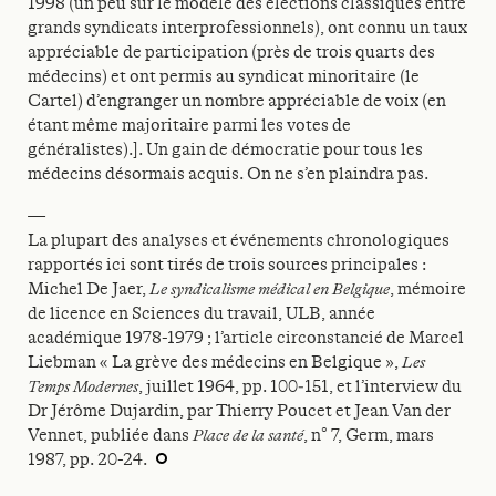
1998 (un peu sur le modèle des élections classiques entre
grands syndicats interprofessionnels), ont connu un taux
appréciable de participation (près de trois quarts des
médecins) et ont permis au syndicat minoritaire (le
Cartel) d’engranger un nombre appréciable de voix (en
étant même majoritaire parmi les votes de
généralistes).]. Un gain de démocratie pour tous les
médecins désormais acquis. On ne s’en plaindra pas.
—
La plupart des analyses et événements chronologiques
rapportés ici sont tirés de trois sources principales :
Michel De Jaer,
Le syndicalisme médical en Belgique
, mémoire
de licence en Sciences du travail, ULB, année
académique 1978-1979 ; l’article circonstancié de Marcel
Liebman « La grève des médecins en Belgique »,
Les
Temps Modernes
, juillet 1964, pp. 100‑151, et l’interview du
Dr Jérôme Dujardin, par Thierry Poucet et Jean Van der
Vennet, publiée dans
Place de la santé
, n° 7, Germ, mars
1987, pp. 20-24.