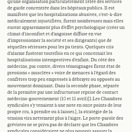
qu’une organisation particulièrement zélée des services
de garde concentrée dans les hôpitaux publics. Il est
manifeste que les hospitalisations abusives, c’est-à-dire
médicalement injustifiées, furent nombreuses mais elles
eurent apparemment plus d’effet psychologique (créer un
climat d’inconfort et d’angoisse diffuse en vue
d’impressionner la société et ses dirigeants) que de
séquelles sérieuses pour les pa tients. Quelques cris
d’alarme fusèrent toutefois en ce qui concernait les
hospitalisations intempestives d’enfant. Du côté des
médecins, par contre, divers témoignages firent état de
pressions « musclées » voire de menaces à l’égard des
confrères trop peu empressés à débrayer ou opposés au
mouvement dominant. Dans la seconde phase, séparée
de la première par une infructueuse reprise de contact
médecins-gouvernement (10 et 11 avril)[1.Les Chambres
syndicales s’y tenaient à une note en onze points de leur
propre cru, à prendre ou à laisser.], la stratégie de la
tension vira nettement plus à l’aigre. Le porte-parole des
grévistes ne se priva pas de déclarer que les Chambres
syndicales considéraient ne plus pouvoir assurer la