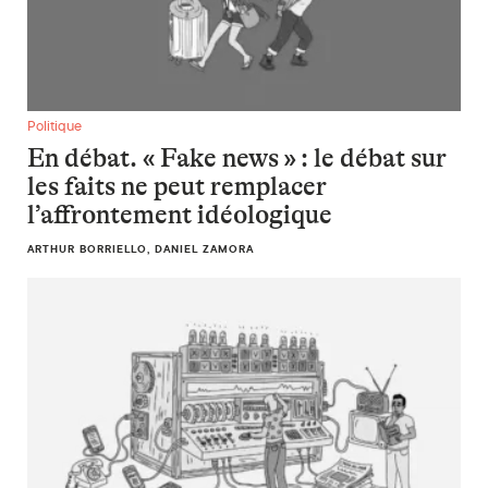
En débat. « Fake news » : le débat sur les faits ne peut remp
Politique
En débat. « Fake news » : le débat sur
les faits ne peut remplacer
l’affrontement idéologique
ARTHUR BORRIELLO, DANIEL ZAMORA