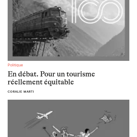
En débat. Pour un tourisme réellement équitable
Politique
En débat. Pour un tourisme
réellement équitable
CORALIE MARTI