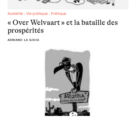
« Over Welvaart » et la bataille des prospérités
Austérité • Vie politique • Politique
« Over Welvaart » et la bataille des
prospérités
ADRIANO LA GIOIA