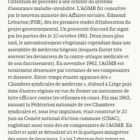
l’intention de procéder à une refonte du système
d’assurance maladie-invalidité. L’AGMB fut consultée
par le nouveau ministre des Affaires sociales, Edmond
Leburton (PSB), dès les premiers stades d’élaboration du
projet gouvernemental. Un protocole d’accord fut signé
par les parties dès le 20 octobre 1961. Deux jours plus
tard, le mécontentement s’exprimait cependant dans une
assemblée de médecins liégeois (lesquels furent très
souvent les devanciers de la contre-attaque médicale et
de son durcissement). En novembre 1962, l’AGMB est
totalement désavouée par certaines de ses composantes
et dissoute. Entre-temps étaient apparues des «
Chambres syndicales de médecins », d’abord à Liège puis
dans d’autres régions en vue de former un instrument de
lutte efficace contre les réformes en cours. Fin mai 1963,
naissait la Fédération nationale de ces Chambres
syndicales et, sous leur impulsion, était constitué le 20
juin un Comité national d’action commune (CNAC),
englobant aussi trois des ex-composantes de l’AGMB. En
juillet et août se déroulent ici et là quelques minigrèves
des soins de deux jours. La loi Leburton doit entrer en