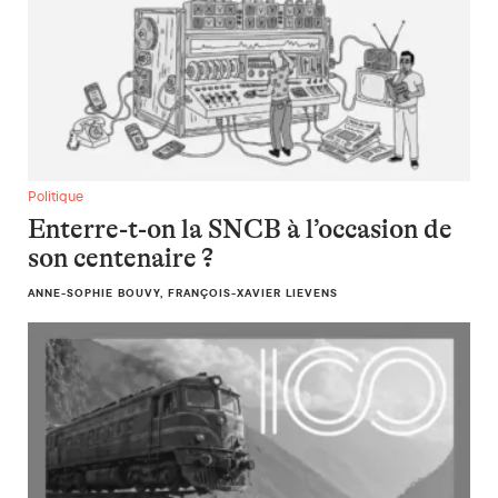
Enterre-t-on la SNCB à l’occasion de son centenaire ?
Politique
Enterre-t-on la SNCB à l’occasion de
son centenaire ?
ANNE-SOPHIE BOUVY, FRANÇOIS-XAVIER LIEVENS