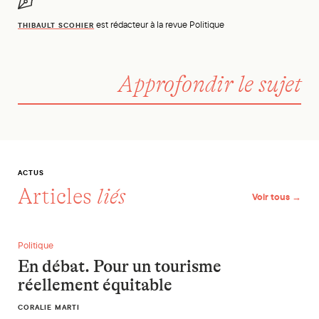
est rédacteur à la revue Politique
THIBAULT SCOHIER
Approfondir le sujet
ACTUS
Articles
liés
Voir tous →
En débat. Pour un tourisme réellement équitable
Politique
En débat. Pour un tourisme
réellement équitable
CORALIE MARTI