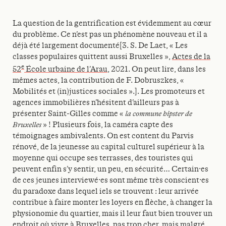
La question de la gentrification est évidemment au cœur
du problème. Ce n’est pas un phénomène nouveau et il a
déjà été largement documenté[3. S. De Laet, « Les
classes populaires quittent aussi Bruxelles »,
Actes
de la
e
52
École urbaine de l’Arau
, 2021. On peut lire, dans les
mêmes actes, la contribution de F. Dobruszkes, «
Mobilités et (in)justices sociales ».]. Les promoteurs et
agences immobilières n’hésitent d’ailleurs pas à
présenter Saint-Gilles comme «
la commune hipster de
Bruxelles
» ! Plusieurs fois, la caméra capte des
témoignages ambivalents. On est content du Parvis
rénové, de la jeunesse au capital culturel supérieur à la
moyenne qui occupe ses terrasses, des touristes qui
peuvent enfin s’y sentir, un peu, en sécurité… Certain·es
de ces jeunes interviewé·es sont même très conscient·es
du paradoxe dans lequel iels se trouvent : leur arrivée
contribue à faire monter les loyers en flèche, à changer la
physionomie du quartier, mais il leur faut bien trouver un
endroit où vivre à Bruxelles, pas trop cher, mais malgré