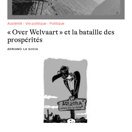
« Over Welvaart » et la bataille des prospérités
Austérité • Vie politique • Politique
« Over Welvaart » et la bataille des
prospérités
ADRIANO LA GIOIA