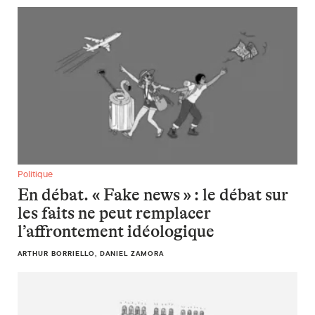
En débat. « Fake news » : le débat sur les faits ne peut remp
Politique
En débat. « Fake news » : le débat sur
les faits ne peut remplacer
l’affrontement idéologique
ARTHUR BORRIELLO, DANIEL ZAMORA