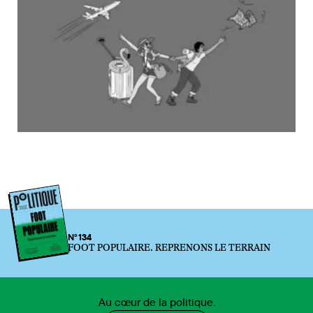
N°134
FOOT POPULAIRE. REPRENONS LE TERRAIN
Au cœur de la politique.