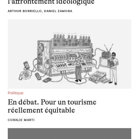
l’affrontement idéologique
ARTHUR BORRIELLO, DANIEL ZAMORA
En débat. Pour un tourisme réellement équitable
Politique
En débat. Pour un tourisme
réellement équitable
CORALIE MARTI