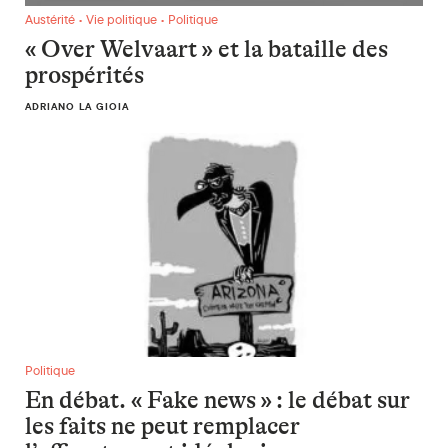
« Over Welvaart » et la bataille des prospérités
Austérité • Vie politique • Politique
« Over Welvaart » et la bataille des
prospérités
ADRIANO LA GIOIA
En débat. « Fake news » : le débat sur les faits ne peut remp
Politique
En débat. « Fake news » : le débat sur
les faits ne peut remplacer