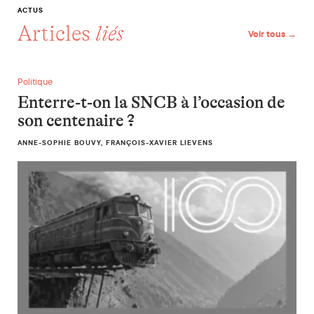
ACTUS
Articles
liés
Voir tous →
Enterre-t-on la SNCB à l’occasion de son centenaire ?
Politique
Enterre-t-on la SNCB à l’occasion de
son centenaire ?
ANNE-SOPHIE BOUVY, FRANÇOIS-XAVIER LIEVENS