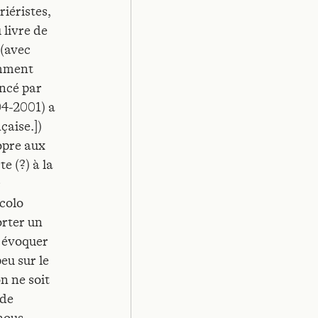
riéristes,
 livre de
 (avec
omment
ancé par
4-2001) a
çaise.])
ropre aux
e (?) à la
s
colo
orter un
s évoquer
peu sur le
n ne soit
 de