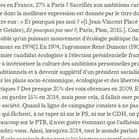
tes en France, 27% à Paris ? Sacrifiés aux ambitions car
 dont la meilleure expression est donnée par le titre du
tre eux : « Et pourquoi pas moi ? »[1.Jean-Vincent Placé
 Geisler),
, Paris, Plon, 2015.]. C
Et pourquoi pas moi ?
ossible qu’un puissant mouvement d’écologie politique (l
ont en 1974[2.En 1974, l’agronome René Dumont (190
emier candidat écologiste à l’élection présidentielle fran
e à intérioriser la culture des ambitions personnelles p
aditionnels et à devenir supplétif d’un président socialist
ur les plans socio-économique, écologique et des liberté
iques ? Des presque 20% des voix obtenues en 2009, É
 en garder 15% en 2014, mais pour cela, il fallait oser p
e société. Quand la ligne de campagne consiste à ne pa
s qui fâchent, à ne taper ni sur le PS, ni sur le CDH, un 
aucoup sur le PTB, il n’est guère étonnant que l’adhésio
endez-vous. Ainsi, lorsqu’en 2014, tout le monde parlait