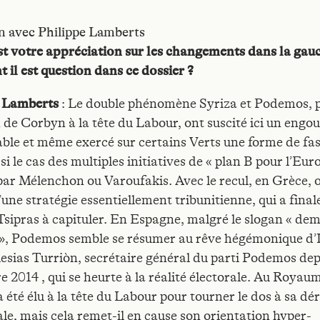
n avec Philippe Lamberts
st votre appréciation sur les changements dans la gau
 il est question dans ce dossier ?
e Lamberts
: Le double phénomène Syriza et Podemos, p
on de Corbyn à la tête du Labour, ont suscité ici un eng
able et même exercé sur certains Verts une forme de fas
si le cas des multiples initiatives de « plan B pour l’Eur
ar Mélenchon ou Varoufakis. Avec le recul, en Grèce, o
’une stratégie essentiellement tribunitienne, qui a fina
Tsipras à capituler. En Espagne, malgré le slogan « de
! », Podemos semble se résumer au rêve hégémonique d’I
lesias Turriòn, secrétaire général du parti Podemos dep
 2014 , qui se heurte à la réalité électorale. Au Royau
 été élu à la tête du Labour pour tourner le dos à sa dé
ale, mais cela remet-il en cause son orientation hyper-