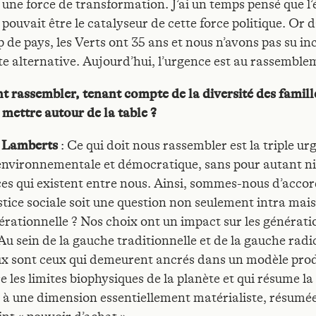
 une force de transformation. J’ai un temps pensé que l’
 pouvait être le catalyseur de cette force politique. Or 
 de pays, les Verts ont 35 ans et nous n’avons pas su in
tte alternative. Aujourd’hui, l’urgence est au rassemble
rassembler, tenant compte de la diversité des famill
 mettre autour de la table ?
e Lamberts
: Ce qui doit nous rassembler est la triple ur
 environnementale et démocratique, sans pour autant ni
ces qui existent entre nous. Ainsi, sommes-nous d’acco
stice sociale soit une question non seulement intra mais
érationnelle ? Nos choix ont un impact sur les générati
Au sein de la gauche traditionnelle et de la gauche radi
 sont ceux qui demeurent ancrés dans un modèle prod
e les limites biophysiques de la planète et qui résume la
à une dimension essentiellement matérialiste, résumée