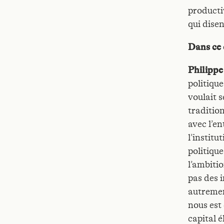
productiv
qui disen
Dans ce 
Philipp
politique
voulait s
tradition
avec l’e
l’institu
politique
l’ambitio
pas des i
autrement
nous est
capital é