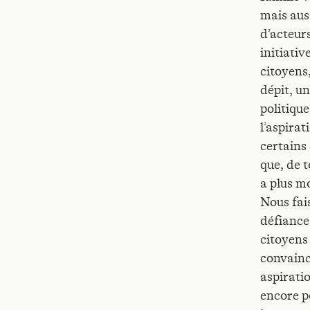
mais aus
d’acteur
initiativ
citoyens,
dépit, u
politique
l’aspirat
certains
que, de t
a plus mo
Nous fai
défiance
citoyens
convainc
aspirati
encore p