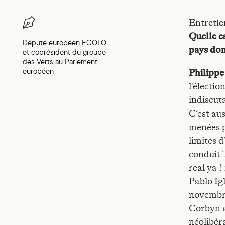
Entretie
Quelle e
Député européen ECOLO
pays dont
et coprésident du groupe
des Verts au Parlement
européen
Philipp
l’électi
indiscut
C’est aus
menées p
limites d
conduit 
real ya 
Pablo Ig
novembre
Corbyn a
néolibér