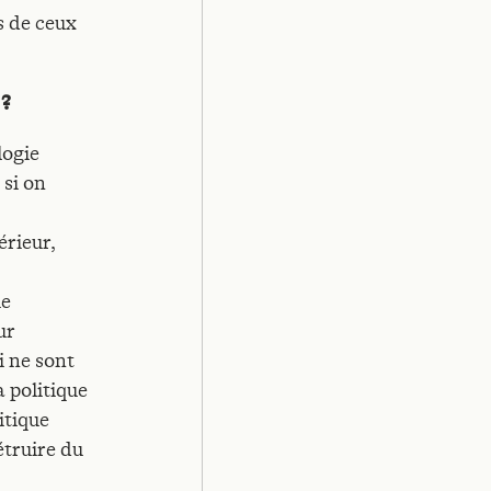
s de ceux
 ?
logie
 si on
érieur,
ie
ur
i ne sont
a politique
itique
étruire du