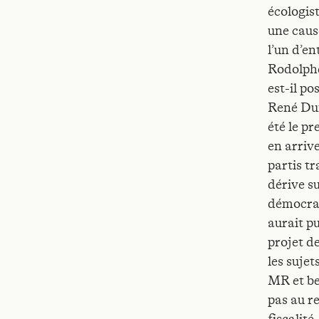
écologis
une cause
l’un d’en
Rodolphe
est-il p
René Dum
été le pr
en arriv
partis tr
dérive s
démocrat
aurait pu
projet d
les sujet
MR et be
pas au r