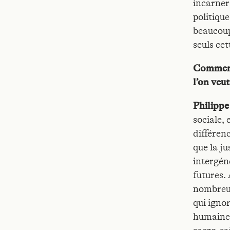
incarner
politique
beaucoup
seuls ce
Comment 
l’on veut
Philipp
sociale,
différen
que la ju
intergén
futures. 
nombreux
qui ignor
humaine 