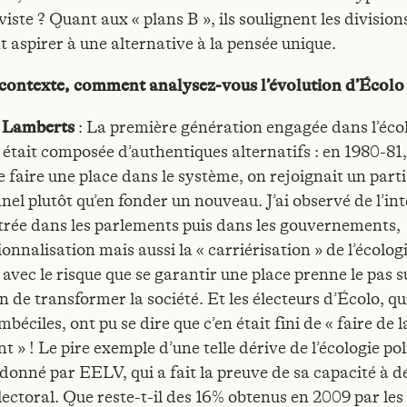
iste ? Quant aux « plans B », ils soulignent les division
t aspirer à une alternative à la pensée unique.
contexte, comment analysez-vous l’évolution d’Écolo
e Lamberts
: La première génération engagée dans l’éco
 était composée d’authentiques alternatifs : en 1980-81,
e faire une place dans le système, on rejoignait un parti
nel plutôt qu’en fonder un nouveau. J’ai observé de l’int
ntrée dans les parlements puis dans les gouvernements,
tionnalisation mais aussi la « carriérisation » de l’écolog
 avec le risque que se garantir une place prenne le pas s
n de transformer la société. Et les électeurs d’Écolo, qu
mbéciles, ont pu se dire que c’en était fini de « faire de l
 » ! Le pire exemple d’une telle dérive de l’écologie pol
 donné par EELV, qui a fait la preuve de sa capacité à d
lectoral. Que reste-t-il des 16% obtenus en 2009 par les