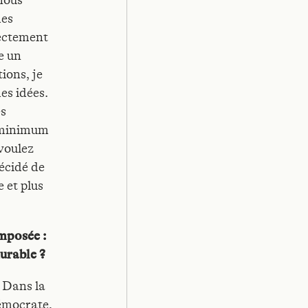
 nous
des
irectement
ie un
ions, je
es idées.
es
n minimum
voulez
décidé de
e et plus
omposée :
durable ?
? Dans la
démocrate,