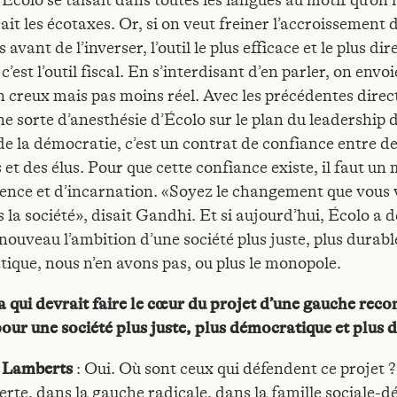
, Écolo se taisait dans toutes les langues au motif qu’on
ait les écotaxes. Or, si on veut freiner l’accroissement 
s avant de l’inverser, l’outil le plus efficace et le plus d
c’est l’outil fiscal. En s’interdisant d’en parler, on envo
n creux mais pas moins réel. Avec les précédentes direct
e sorte d’anesthésie d’Écolo sur le plan du leadership d
de la démocratie, c’est un contrat de confiance entre d
 et des élus. Pour que cette confiance existe, il faut u
ence et d’incarnation. «Soyez le changement que vous 
 la société», disait Gandhi. Et si aujourd’hui, Écolo a 
nouveau l’ambition d’une société plus juste, plus durabl
ique, nous n’en avons pas, ou plus le monopole.
la qui devrait faire le cœur du projet d’une gauche rec
 pour une société plus juste, plus démocratique et plus 
e Lamberts
: Oui. Où sont ceux qui défendent ce projet 
verte, dans la gauche radicale, dans la famille sociale-