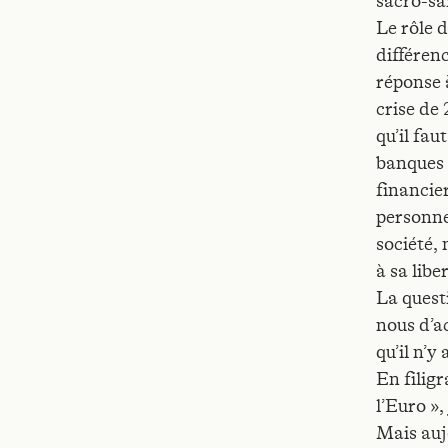
sacro-sa
Le rôle d
différenc
réponse 
crise de 
qu’il fau
banques 
financier
personne 
société,
à sa libe
La quest
nous d’a
qu’il n’
En filigr
l’Euro »,
Mais auj