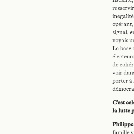
fiscalité
resservir
inégalité
opérant, 
signal, e
voyais un
La base 
électeurs
de cohér
voir dans
porter à 
démocrat
C’est ce
la lutte
Philipp
famille 