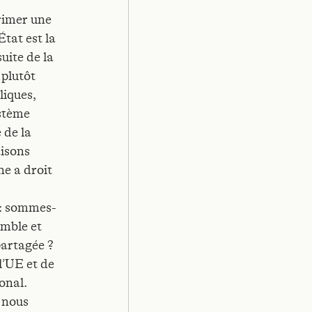
primer une
État est la
uite de la
 plutôt
liques,
ystème
 de la
aisons
e a droit
 : sommes-
emble et
partagée ?
 l’UE et de
ional.
i nous