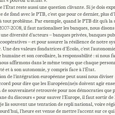
int « pouvoir d’achat ».
e l’État reste aussi une question clivante. Si je dois ex
e de fond avec le PTB, c’est que pour ce dernier, plus d’
à tout problème. Par exemple, quand le PTB dit qu’à la s
2007-2008, il faut nationaliser les banques, nous disons
t une diversité d’acteurs – banques privées, banques pub
coopératives – et pour assurer la résilience de notre s
. Une des valeurs fondatrices d’Écolo, c’est l’autonomie
humaine et son corollaire, la responsabilité : si nous f
 nous affirmons dans le même temps que chaque personn
rté et à son autonomie, y compris face à l’État.
ion de l’intégration européenne peut aussi nous diviser
ccord pour dire que les Européen(ne)s doivent agir ens
y a de souveraineté retrouvée pour nos démocraties que 
ane du discours « pour sauver l’Europe, il faut sortir de
 je lis souvent une tentation de repli national, voire rég
ourd’hui, l’heure est venue de mettre l’accent sur ce qu