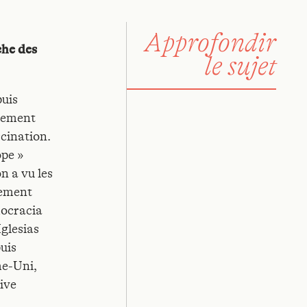
Approfondir
che des
le sujet
uis
ouement
cination.
ope »
n a vu les
lement
mocracia
glesias
uis
me-Uni,
rive