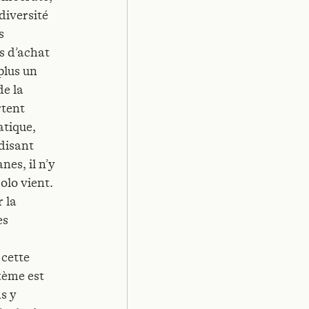
diversité
s
es d’achat
plus un
de la
rtent
atique,
 disant
nes, il n’y
olo vient.
 la
es
 cette
tème est
s y