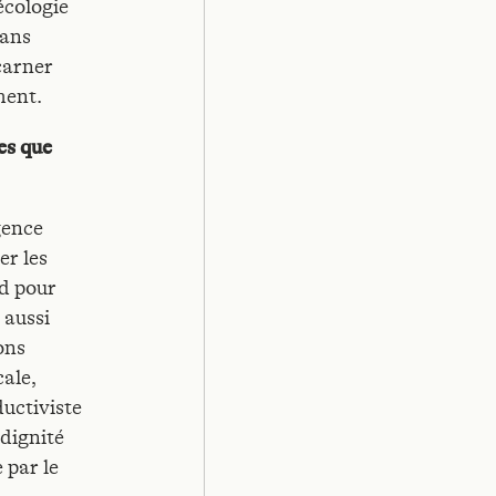
écologie
dans
carner
ment.
es que
gence
er les
rd pour
 aussi
ons
cale,
uctiviste
 dignité
 par le