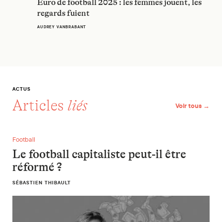
Euro de football 2025 : les femmes jouent, les
regards fuient
AUDREY VANBRABANT
ACTUS
Articles
liés
Voir tous →
Le football capitaliste peut-il être réformé ?
Football
Le football capitaliste peut-il être
réformé ?
SÉBASTIEN THIBAULT