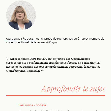
est chargée de recherches au Crisp et membre du
CAROLINE SÄGESSER
collectif éditorial de la revue
Politique
Footnotes
Arrêt rendu en 1995 par la Cour de justice des Communautés
européennes. Il a profondément transformé le football en consacrant la
liberté de circulation des joueurs professionnels européens, facilitant les
transferts internationaux.
↩
Approfondir le sujet
Euro de football 2025 : les femmes jouent, les regards fuient
Féminisme • Société