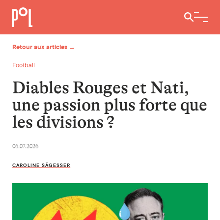
Ouvrir / 
Retour aux articles →
Football
Diables Rouges et Nati,
une passion plus forte que
les divisions ?
06.07.2026
CAROLINE SÄGESSER