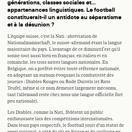
générations, classes sociales et…
appartenances linguistiques. Le football
constituerait-il un antidote au séparatisme
et à la désunion ?
L’équipe suisse, c’est la Nati : abréviation de
Nationalmannschaft, le suisse-allemand étant la langue
majoritaire du pays. L’avantage de ce diminutif est qu’il
sonne tout aussi bien en français, en italien et en
romanche, les trois autres langues nationales. En
Belgique, on a préféré éviter toute référence nationale,
en adoptant un surnom évoquant la combativité des
joueurs : Diables Rouges ou Rode Duivels (et Rote
Teufel, même si ce nom demeure largement méconnu,
tant l’allemand reste chez nous une langue officielle fort
peu nationale).
Les Diables, comme la Nati, fédèrent un public
enthousiaste lors des compétitions internationales.
Dans leurs pays respectifs, le football jouit d’un statut de
sport national, à côté du ski en Suisse et du cyclisme en