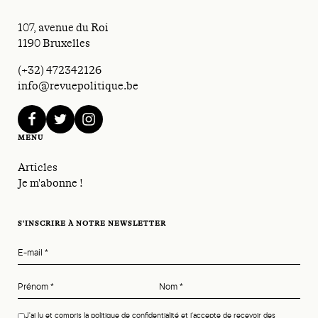
107, avenue du Roi
1190 Bruxelles
(+32) 472342126
info@revuepolitique.be
facebook
twitter
instagram
MENU
Articles
Je m'abonne !
S'INSCRIRE À NOTRE NEWSLETTER
E-mail
*
Prénom
*
Nom
*
J'ai lu et compris la politique de confidentialité et j'accepte de recevoir des