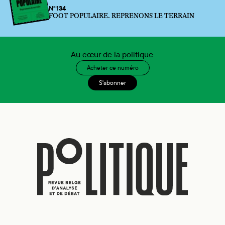
N°134
FOOT POPULAIRE. REPRENONS LE TERRAIN
Au cœur de la politique.
Acheter ce numéro
S'abonner