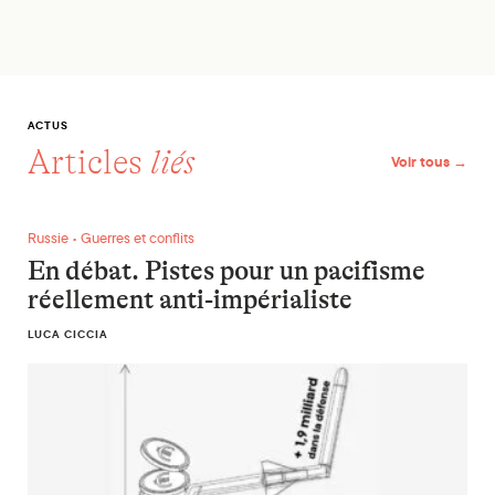
ACTUS
Articles
liés
Voir tous →
En débat. Pistes pour un pacifisme réellement anti-impériali
Russie • Guerres et conflits
En débat. Pistes pour un pacifisme
réellement anti-impérialiste
LUCA CICCIA