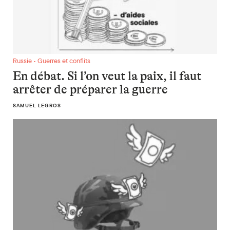
En débat. Si l’on veut la paix, il faut arrêter de préparer la gu
Russie • Guerres et conflits
En débat. Si l’on veut la paix, il faut
arrêter de préparer la guerre
SAMUEL LEGROS