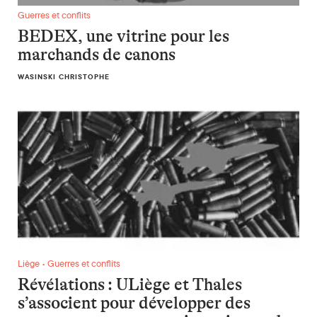
BEDEX, une vitrine pour les marchands de canons
Guerres et conflits
BEDEX, une vitrine pour les
marchands de canons
WASINSKI CHRISTOPHE
Révélations : ULiège et Thales s’associent pour développer d
Liège • Guerres et conflits
Révélations : ULiège et Thales
s’associent pour développer des