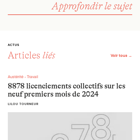
Approfondir le sujet
ACTUS
Articles
liés
Voir tous →
8878 licenciements collectifs sur les neuf premiers mois de 
Austérité • Travail
8878 licenciements collectifs sur les
neuf premiers mois de 2024
LILOU TOURNEUR