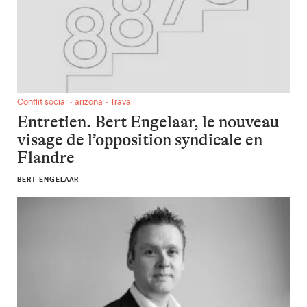
Entretien. Bert Engelaar, le nouveau visage de l’opposition 
Conflit social • arizona • Travail
Entretien. Bert Engelaar, le nouveau
visage de l’opposition syndicale en
Flandre
BERT ENGELAAR