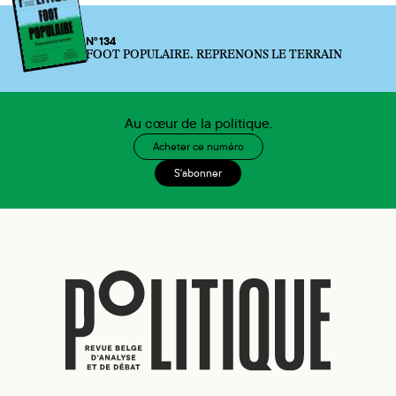
N°134
FOOT POPULAIRE. REPRENONS LE TERRAIN
Au cœur de la politique.
Acheter ce numéro
S'abonner