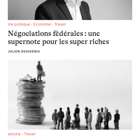
Négociations fédérales : une supernote pour les super riches
Vie politique • Economie • Travail
Négociations fédérales : une
supernote pour les super riches
JULIEN DESIDERIO
Travail de nuit et en équipes : quand les plans de l’Arizona fa
arizona • Travail