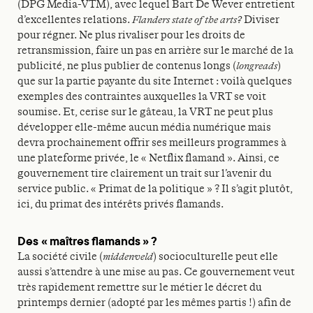
(DPG Media-VTM), avec lequel Bart De Wever entretient
d’excellentes relations.
Flanders state of the arts?
Diviser
pour régner. Ne plus rivaliser pour les droits de
retransmission, faire un pas en arrière sur le marché de la
publicité, ne plus publier de contenus longs (
longreads
)
que sur la partie payante du site Internet : voilà quelques
exemples des contraintes auxquelles la VRT se voit
soumise. Et, cerise sur le gâteau, la VRT ne peut plus
développer elle-même aucun média numérique mais
devra prochainement offrir ses meilleurs programmes à
une plateforme privée, le « Netflix flamand ». Ainsi, ce
gouvernement tire clairement un trait sur l’avenir du
service public. « Primat de la politique » ? Il s’agit plutôt,
ici, du primat des intérêts privés flamands.
Des « maîtres flamands » ?
La société civile (
middenveld
) socioculturelle peut elle
aussi s’attendre à une mise au pas. Ce gouvernement veut
très rapidement remettre sur le métier le décret du
printemps dernier (adopté par les mêmes partis !) afin de