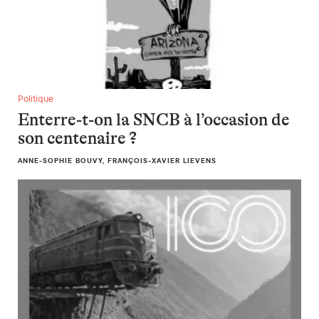
Enterre-t-on la SNCB à l’occasion de son centenaire ?
Politique
Enterre-t-on la SNCB à l’occasion de
son centenaire ?
ANNE-SOPHIE BOUVY, FRANÇOIS-XAVIER LIEVENS