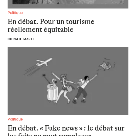
En débat. Pour un tourisme réellement équitable
Politique
En débat. Pour un tourisme
réellement équitable
CORALIE MARTI
En débat. « Fake news » : le débat sur les faits ne peut remp
Politique
En débat. « Fake news » : le débat sur