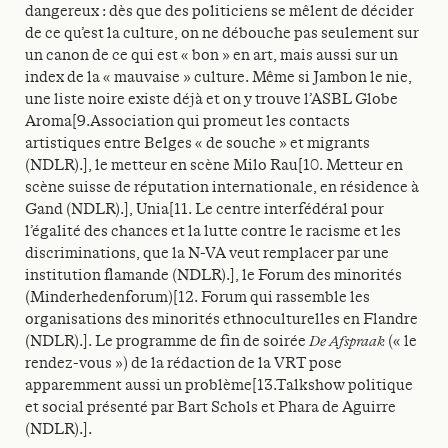
dangereux : dès que des politiciens se mêlent de décider
de ce qu’est la culture, on ne débouche pas seulement sur
un canon de ce qui est « bon » en art, mais aussi sur un
index de la « mauvaise » culture. Même si Jambon le nie,
une liste noire existe déjà et on y trouve l’ASBL Globe
Aroma[9.Association qui promeut les contacts
artistiques entre Belges « de souche » et migrants
(NDLR).], le metteur en scène Milo Rau[10. Metteur en
scène suisse de réputation internationale, en résidence à
Gand (NDLR).], Unia[11. Le centre interfédéral pour
l’égalité des chances et la lutte contre le racisme et les
discriminations, que la N-VA veut remplacer par une
institution flamande (NDLR).], le Forum des minorités
(Minderhedenforum)[12. Forum qui rassemble les
organisations des minorités ethnoculturelles en Flandre
(NDLR).]. Le programme de fin de soirée
De Afspraak
(« le
rendez-vous ») de la rédaction de la VRT pose
apparemment aussi un problème[13.Talkshow politique
et social présenté par Bart Schols et Phara de Aguirre
(NDLR).].