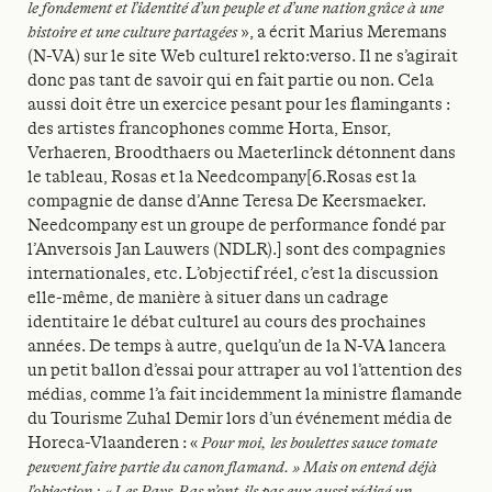
le fondement et l’identité d’un peuple et d’une nation grâce à une
histoire et une culture partagées
», a écrit Marius Meremans
(N-VA) sur le site Web culturel rekto:verso. Il ne s’agirait
donc pas tant de savoir qui en fait partie ou non. Cela
aussi doit être un exercice pesant pour les flamingants :
des artistes francophones comme Horta, Ensor,
Verhaeren, Broodthaers ou Maeterlinck détonnent dans
le tableau, Rosas et la Needcompany[6.Rosas est la
compagnie de danse d’Anne Teresa De Keersmaeker.
Needcompany est un groupe de performance fondé par
l’Anversois Jan Lauwers (NDLR).] sont des compagnies
internationales, etc. L’objectif réel, c’est la discussion
elle-même, de manière à situer dans un cadrage
identitaire le débat culturel au cours des prochaines
années. De temps à autre, quelqu’un de la N-VA lancera
un petit ballon d’essai pour attraper au vol l’attention des
médias, comme l’a fait incidemment la ministre flamande
du Tourisme Zuhal Demir lors d’un événement média de
Horeca-Vlaanderen : «
Pour moi, les boulettes sauce tomate
peuvent faire partie du canon flamand. » Mais on entend déjà
l’objection : « Les Pays-Bas n’ont-ils pas eux aussi rédigé un