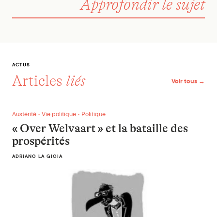
Approfondir le sujet
ACTUS
Articles
liés
Voir tous →
« Over Welvaart » et la bataille des prospérités
Austérité • Vie politique • Politique
« Over Welvaart » et la bataille des
prospérités
ADRIANO LA GIOIA