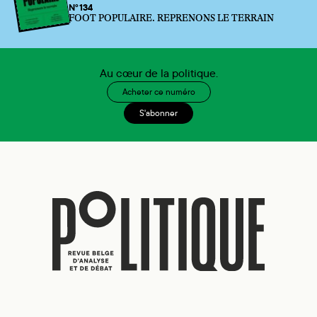
N°134
FOOT POPULAIRE. REPRENONS LE TERRAIN
Au cœur de la politique.
Acheter ce numéro
S'abonner