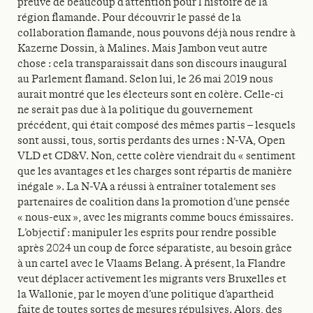
preuve de beaucoup d’attention pour l’histoire de la
région flamande. Pour découvrir le passé de la
collaboration flamande, nous pouvons déjà nous rendre à
Kazerne Dossin, à Malines. Mais Jambon veut autre
chose : cela transparaissait dans son discours inaugural
au Parlement flamand. Selon lui, le 26 mai 2019 nous
aurait montré que les électeurs sont en colère. Celle-ci
ne serait pas due à la politique du gouvernement
précédent, qui était composé des mêmes partis – lesquels
sont aussi, tous, sortis perdants des urnes : N-VA, Open
VLD et CD&V. Non, cette colère viendrait du « sentiment
que les avantages et les charges sont répartis de manière
inégale ». La N-VA a réussi à entraîner totalement ses
partenaires de coalition dans la promotion d’une pensée
« nous-eux », avec les migrants comme boucs émissaires.
L’objectif : manipuler les esprits pour rendre possible
après 2024 un coup de force séparatiste, au besoin grâce
à un cartel avec le Vlaams Belang. À présent, la Flandre
veut déplacer activement les migrants vers Bruxelles et
la Wallonie, par le moyen d’une politique d’apartheid
faite de toutes sortes de mesures répulsives. Alors, des