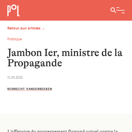
Ouvrir / 
Retour aux articles →
Politique
Jambon Ier, ministre de la
Propagande
11.04.2022
ROBRECHT VANDERBEEKEN
L’offensive du gouvernement flamand actuel contre la