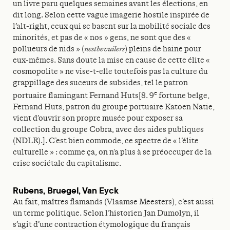
un livre paru quelques semaines avant les élections, en
dit long. Selon cette vague imagerie hostile inspirée de
l’alt-right, ceux qui se basent sur la mobilité sociale des
minorités, et pas de « nos » gens, ne sont que des «
pollueurs de nids » (
nestbevuilers
) pleins de haine pour
eux-mêmes. Sans doute la mise en cause de cette élite «
cosmopolite » ne vise-t-elle toutefois pas la culture du
grappillage des suceurs de subsides, tel le patron
e
portuaire flamingant Fernand Huts[8. 9
fortune belge,
Fernand Huts, patron du groupe portuaire Katoen Natie,
vient d’ouvrir son propre musée pour exposer sa
collection du groupe Cobra, avec des aides publiques
(NDLR).]. C’est bien commode, ce spectre de « l’élite
culturelle » : comme ça, on n’a plus à se préoccuper de la
crise sociétale du capitalisme.
Rubens, Bruegel, Van Eyck
Au fait, maîtres flamands (Vlaamse Meesters), c’est aussi
un terme politique. Selon l’historien Jan Dumolyn, il
s’agit d’une contraction étymologique du français