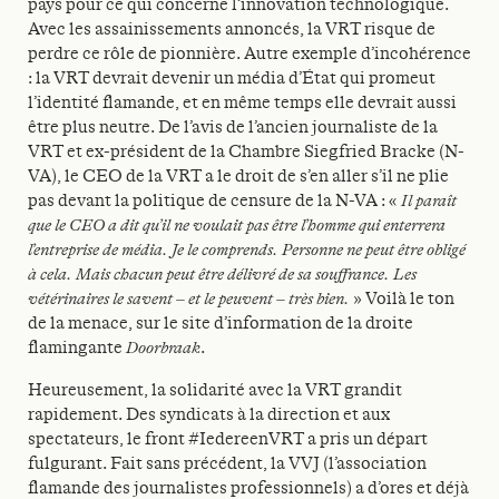
pays pour ce qui concerne l’innovation technologique.
Avec les assainissements annoncés, la VRT risque de
perdre ce rôle de pionnière. Autre exemple d’incohérence
: la VRT devrait devenir un média d’État qui promeut
l’identité flamande, et en même temps elle devrait aussi
être plus neutre. De l’avis de l’ancien journaliste de la
VRT et ex-président de la Chambre Siegfried Bracke (N-
VA), le CEO de la VRT a le droit de s’en aller s’il ne plie
pas devant la politique de censure de la N-VA : «
Il paraît
que le CEO a dit qu’il ne voulait pas être l’homme qui enterrera
l’entreprise de média. Je le comprends. Personne ne peut être obligé
à cela. Mais chacun peut être délivré de sa souffrance. Les
vétérinaires le savent – et le peuvent – très bien.
» Voilà le ton
de la menace, sur le site d’information de la droite
flamingante
Doorbraak
.
Heureusement, la solidarité avec la VRT grandit
rapidement. Des syndicats à la direction et aux
spectateurs, le front #IedereenVRT a pris un départ
fulgurant. Fait sans précédent, la VVJ (l’association
flamande des journalistes professionnels) a d’ores et déjà