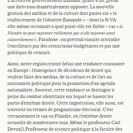
L’accord de gouvernement flamand, quant à lui, prend
une direction diamétralement opposée. La nouvelle
gestion des médias et de la culture doit parier sur « le
renforcement de l’identité flamande » – dont la N-VA
elle-même reconnaît à quel point elle est faible – car «
la
Flandre ne peut rayonner réellement que si elle rayonne aussi
culturellement
». Paradoxe : on prétend ensuite atteindre
l’excellence par des restrictions budgétaires et par une
politique de censure.
Ainsi, notre région rejoint hélas une tendance croissante
en Europe : l’émergence de décideurs de droite qui
veulent faire des médias, de la culture et de l’art un
instrument politique pour la promotion d’un agenda
nationaliste. Souvent, cette tendance se distingue à
peine du combat identitaire sur lequel se basent les
partis d’extrême droite. Cette imprécision, elle aussi, est
travestie en termes de pragmatisme électoral. C’est
certainement le cas en Flandre, où l’extrême droite
recueille de nombreuses voix. Même le professeur Carl
Devos[1.Professeur de science politique à la faculté des