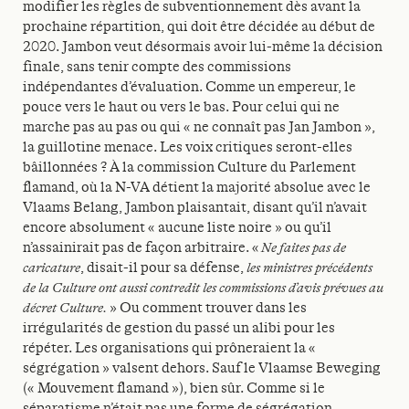
modifier les règles de subventionnement dès avant la
prochaine répartition, qui doit être décidée au début de
2020. Jambon veut désormais avoir lui-même la décision
finale, sans tenir compte des commissions
indépendantes d’évaluation. Comme un empereur, le
pouce vers le haut ou vers le bas. Pour celui qui ne
marche pas au pas ou qui « ne connaît pas Jan Jambon »,
la guillotine menace. Les voix critiques seront-elles
bâillonnées ? À la commission Culture du Parlement
flamand, où la N-VA détient la majorité absolue avec le
Vlaams Belang, Jambon plaisantait, disant qu’il n’avait
encore absolument « aucune liste noire » ou qu’il
n’assainirait pas de façon arbitraire. «
Ne faites pas de
caricature
, disait-il pour sa défense,
les ministres précédents
de la Culture ont aussi contredit les commissions d’avis prévues au
décret Culture.
» Ou comment trouver dans les
irrégularités de gestion du passé un alibi pour les
répéter. Les organisations qui prôneraient la «
ségrégation » valsent dehors. Sauf le Vlaamse Beweging
(« Mouvement flamand »), bien sûr. Comme si le
séparatisme n’était pas une forme de ségrégation.