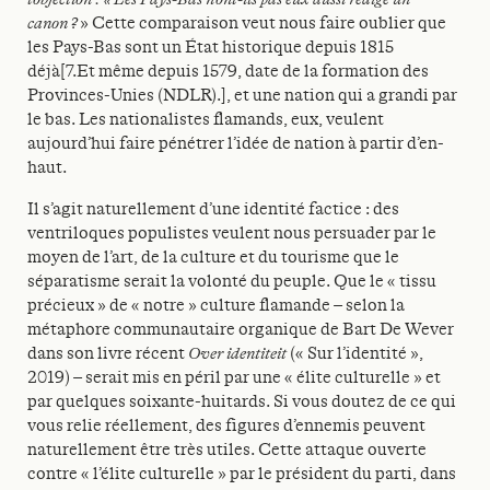
canon ?
» Cette comparaison veut nous faire oublier que
les Pays-Bas sont un État historique depuis 1815
déjà[7.Et même depuis 1579, date de la formation des
Provinces-Unies (NDLR).], et une nation qui a grandi par
le bas. Les nationalistes flamands, eux, veulent
aujourd’hui faire pénétrer l’idée de nation à partir d’en-
haut.
Il s’agit naturellement d’une identité factice : des
ventriloques populistes veulent nous persuader par le
moyen de l’art, de la culture et du tourisme que le
séparatisme serait la volonté du peuple. Que le « tissu
précieux » de « notre » culture flamande – selon la
métaphore communautaire organique de Bart De Wever
dans son livre récent
Over identiteit
(« Sur l’identité »,
2019) – serait mis en péril par une « élite culturelle » et
par quelques soixante-huitards. Si vous doutez de ce qui
vous relie réellement, des figures d’ennemis peuvent
naturellement être très utiles. Cette attaque ouverte
contre « l’élite culturelle » par le président du parti, dans