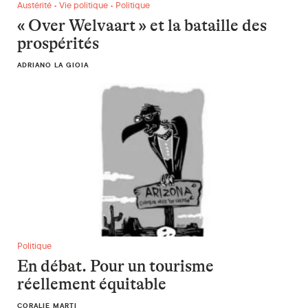
« Over Welvaart » et la bataille des prospérités
Austérité • Vie politique • Politique
« Over Welvaart » et la bataille des
prospérités
ADRIANO LA GIOIA
En débat. Pour un tourisme réellement équitable
Politique
En débat. Pour un tourisme
réellement équitable
CORALIE MARTI