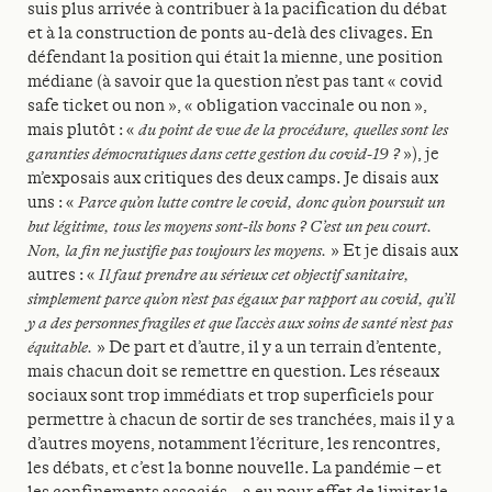
suis plus arrivée à contribuer à la pacification du débat
et à la construction de ponts au-delà des clivages. En
défendant la position qui était la mienne, une position
médiane (à savoir que la question n’est pas tant « covid
safe ticket ou non », « obligation vaccinale ou non »,
mais plutôt : «
du point de vue de la procédure, quelles sont les
garanties démocratiques dans cette gestion du covid-19 ?
»), je
m’exposais aux critiques des deux camps. Je disais aux
uns : «
Parce qu’on lutte contre le covid, donc qu’on poursuit un
but légitime, tous les moyens sont-ils bons ? C’est un peu court.
Non, la fin ne justifie pas toujours les moyens.
» Et je disais aux
autres : «
Il faut prendre au sérieux cet objectif sanitaire,
simplement parce qu’on n’est pas égaux par rapport au covid, qu’il
y a des personnes fragiles et que l’accès aux soins de santé n’est pas
équitable.
» De part et d’autre, il y a un terrain d’entente,
mais chacun doit se remettre en question. Les réseaux
sociaux sont trop immédiats et trop superficiels pour
permettre à chacun de sortir de ses tranchées, mais il y a
d’autres moyens, notamment l’écriture, les rencontres,
les débats, et c’est la bonne nouvelle. La pandémie – et
les confinements associés – a eu pour effet de limiter le