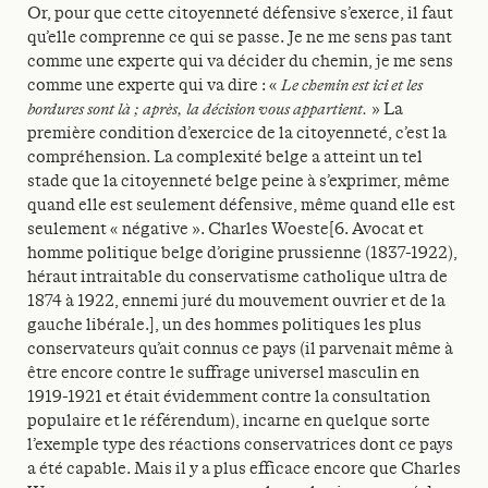
Or, pour que cette citoyenneté défensive s’exerce, il faut
qu’elle comprenne ce qui se passe. Je ne me sens pas tant
comme une experte qui va décider du chemin, je me sens
comme une experte qui va dire : «
Le chemin est ici et les
bordures sont là ; après, la décision vous appartient.
» La
première condition d’exercice de la citoyenneté, c’est la
compréhension. La complexité belge a atteint un tel
stade que la citoyenneté belge peine à s’exprimer, même
quand elle est seulement défensive, même quand elle est
seulement « négative ». Charles Woeste[6. Avocat et
homme politique belge d’origine prussienne (1837-1922),
héraut intraitable du conservatisme catholique ultra de
1874 à 1922, ennemi juré du mouvement ouvrier et de la
gauche libérale.], un des hommes politiques les plus
conservateurs qu’ait connus ce pays (il parvenait même à
être encore contre le suffrage universel masculin en
1919-1921 et était évidemment contre la consultation
populaire et le référendum), incarne en quelque sorte
l’exemple type des réactions conservatrices dont ce pays
a été capable. Mais il y a plus efficace encore que Charles