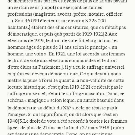
de membres élus par les citoyens de plus de 25 ans payant
un certain cens (impôt) ou exerçant certaines
professions (magistrat, avocat, prêtre, notaire, officier,
…). Soit 46 099 électeurs sur environ 3 225 000
habitants.] étaient des élus censitaires, que ce n’était pas
démocratique, et puis qu’à partir de 1919-1921[2.Aux
élections de 1919, le droit de vote fut élargi à tous les
hommes âgés de plus de 21 ans selon le principe « un
homme, une voix ». En 1921, une loi accorda aux femmes
le droit de vote aux élections communales et le droit
d’être élues au Parlement.], il y a eu le suffrage universel
et qu’on est devenu démocratique. Ce qui devrait nous
mettre la puce à l’oreille quant à la non-validité de cette
lecture historique, c’est qu’en 1919-1921 ce n’était pas le
suffrage universel, c’était le suffrage masculin. Donc, ce
schéma « magique » selon lequel on aurait basculé dans
e
la démocratie au début du XX
siècle ne résiste pas à
l’analyse. Si on l’approfondit, on dit alors que c’est en
1948[3.Le droit de vote a été accordé à toutes les femmes
âgées de plus de 21 ans par la loi du 27 mars 1948.] qu’on
est devenu une démocratie. Donc, on ne serait une