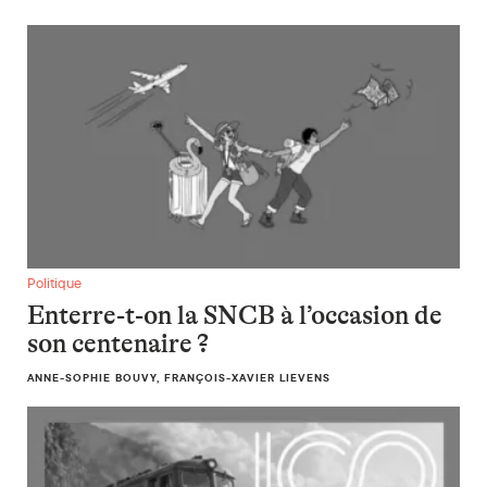
Enterre-t-on la SNCB à l’occasion de son centenaire ?
Politique
Enterre-t-on la SNCB à l’occasion de
son centenaire ?
ANNE-SOPHIE BOUVY, FRANÇOIS-XAVIER LIEVENS