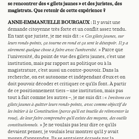
se rencontrer des « gilets jaunes » et des juristes, des
magistrats. Que retenir de cette expérience ?
ANNE-EMMANUELLE BOURGAUX
: Il y avait une
demande citoyenne très forte et un conflit assez tendu.
En tant que juriste, je me suis dit : «
Ces gilets jaunes, sur
leurs ronds-points, ça tourne en rond et ça sent le désespoir. Il y a
sûrement quelque chose à faire avec l’université.
» Parce que
l’université, du point de vue des gilets jaunes, c’est une
institution, mais par rapport au politique ou à la
magistrature, c’est aussi un contre-pouvoir. Dans la
recherche, on est autonome et indépendant d’eux et on
doit pouvoir décoder et critiquer ce qu’ils font. À partir
de ce positionnement tiers – une institution, mais pas
tout à fait comme les autres –, je me suis dit : «
Invitons ces
gilets jaunes à quitter leurs ronds-points, avec comme objectif de
les initier à la Constitution (parce qu’il est inutile de réinventer la
roue), de leur faire comprendre qu’il existe des moyens, des outils
constitutionnels.
» Je ne voulais pas leur dire ce qu’ils
devaient penser, je voulais leur montrer qu’il y avait
moyen d’apprendre. Ils se sentaient écrasés par la