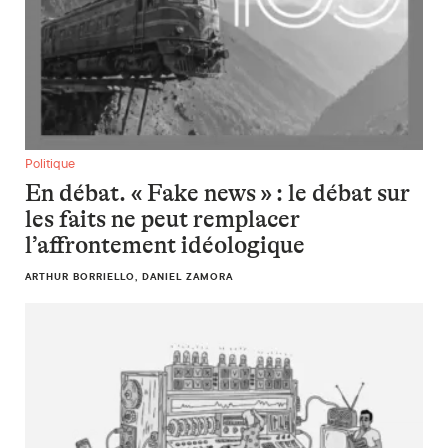
En débat. « Fake news » : le débat sur les faits ne peut remp
Politique
En débat. « Fake news » : le débat sur
les faits ne peut remplacer
l’affrontement idéologique
ARTHUR BORRIELLO, DANIEL ZAMORA