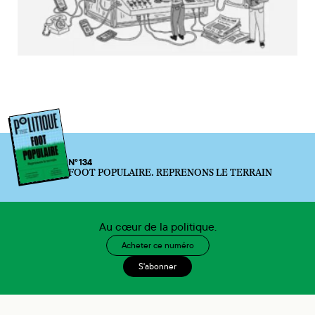
N°134
FOOT POPULAIRE. REPRENONS LE TERRAIN
Au cœur de la politique.
Acheter ce numéro
S'abonner