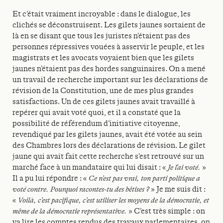
Et c’était vraiment incroyable : dans le dialogue, les
clichés se déconstruisent. Les gilets jaunes sortaient de
là en se disant que tous les juristes n’étaient pas des
personnes répressives vouées à asservir le peuple, et les
magistrats et les avocats voyaient bien que les gilets
jaunes n’étaient pas des hordes sanguinaires. On a mené
un travail de recherche important sur les déclarations de
révision de la Constitution, une de mes plus grandes
satisfactions. Un de ces gilets jaunes avait travaillé à
repérer qui avait voté quoi, et il a constaté que la
possibilité de référendum d’initiative citoyenne,
revendiqué par les gilets jaunes, avait été votée au sein
des Chambres lors des déclarations de révision. Le gilet
jaune qui avait fait cette recherche s’est retrouvé sur un
marché face à un mandataire qui lui disait : «
Je l’ai voté.
»
Il a pu lui répondre : «
Ce n’est pas vrai, ton parti politique a
voté contre. Pourquoi racontes-tu des bêtises ?
» Je me suis dit :
«
Voilà, c’est pacifique, c’est utiliser les moyens de la démocratie, et
même de la démocratie représentative.
» C’est très simple : on
va lire les comptes rendus des travaux parlementaires, on