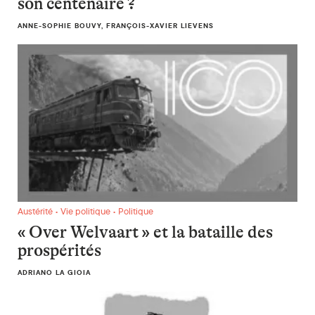
son centenaire ?
ANNE-SOPHIE BOUVY, FRANÇOIS-XAVIER LIEVENS
« Over Welvaart » et la bataille des prospérités
Austérité • Vie politique • Politique
« Over Welvaart » et la bataille des
prospérités
ADRIANO LA GIOIA