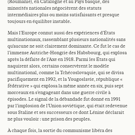
(Roumanie), en Catalogne et au Pays basque, des
minorités nationales négocièrent des statuts
intermédiaires plus ou moins satisfaisants et presque
toujours en équilibre instable.
Mais l’Europe connut aussi des expériences d’États
multinationaux, rassemblant plusieurs nationalités sans
qu’aucune ne soit clairement dominante. Ce fut le cas de
l’immense Autriche-Hongrie des Habsbourg, qui explosa
après la défaite de l’Axe en 1918. Parmi les États qui
naquirent alors, certains conservèrent le modèle
multinational, comme la Tchéco­slovaquie, qui se divisa
pacifiquement en 1992, et la Yougoslavie, république «
fédérative » qui explosa la même année en six, puis sept
morceaux en s’engageant dans une guerre civile à
épisodes. Le signal de la débandade fut donné en 1991
par l’implosion de l’Union soviétique, qui était redevenue
sous Staline et ses successeurs ce dont Lénine déclarait
ne plus vouloir : une prison des peuples.
À chaque fois, la sortie du communisme libéra des