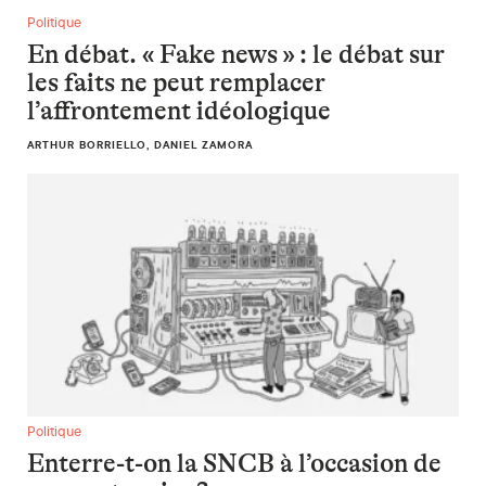
En débat. « Fake news » : le débat sur les faits ne peut remp
Politique
En débat. « Fake news » : le débat sur
les faits ne peut remplacer
l’affrontement idéologique
ARTHUR BORRIELLO, DANIEL ZAMORA
Enterre-t-on la SNCB à l’occasion de son centenaire ?
Politique
Enterre-t-on la SNCB à l’occasion de