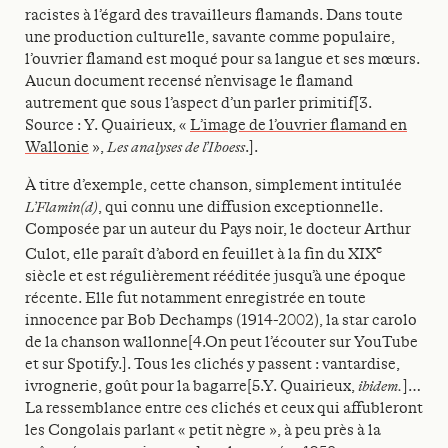
racistes à l’égard des travailleurs flamands. Dans toute
une production culturelle, savante comme populaire,
l’ouvrier flamand est moqué pour sa langue et ses mœurs.
Aucun document recensé n’envisage le flamand
autrement que sous l’aspect d’un parler primitif[3.
Source : Y. Quairieux, «
L’image de l’ouvrier flamand en
Wallonie
»,
Les analyses de l’Ihoess
.].
À titre d’exemple, cette chanson, simplement intitulée
L’Flamin(d)
, qui connu une diffusion exceptionnelle.
Composée par un auteur du Pays noir, le docteur Arthur
e
Culot, elle paraît d’abord en feuillet à la fin du XIX
siècle et est régulièrement rééditée jusqu’à une époque
récente. Elle fut notamment enregistrée en toute
innocence par Bob Dechamps (1914-2002), la star carolo
de la chanson wallonne[4.On peut l’écouter sur YouTube
et sur Spotify.]. Tous les clichés y passent : vantardise,
ivrognerie, goût pour la bagarre[5.Y. Quairieux,
ibidem.
]…
La ressemblance entre ces clichés et ceux qui affubleront
les Congolais parlant « petit nègre », à peu près à la