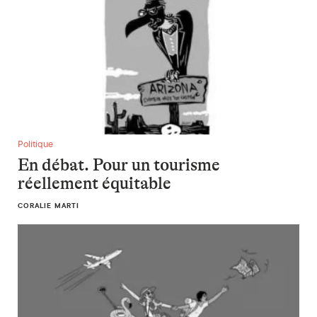
En débat. Pour un tourisme réellement équitable
Politique
En débat. Pour un tourisme
réellement équitable
CORALIE MARTI