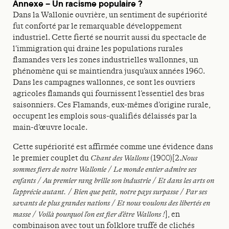
Annexe – Un racisme populaire ?
Dans la Wallonie ouvrière, un sentiment de supériorité
fut conforté par le remarquable développement
industriel. Cette fierté se nourrit aussi du spectacle de
l’immigration qui draine les populations rurales
flamandes vers les zones industrielles wallonnes, un
phénomène qui se maintiendra jusqu’aux années 1960.
Dans les campagnes wallonnes, ce sont les ouvriers
agricoles flamands qui fournissent l’essentiel des bras
saisonniers. Ces Flamands, eux-mêmes d’origine rurale,
occupent les emplois sous-qualifiés délaissés par la
main-d’œuvre locale.
Cette supériorité est affirmée comme une évidence dans
le premier couplet du
Chant des Wallons
(1900)[2.
Nous
sommes fiers de notre Wallonie
/
Le monde entier admire ses
enfants
/
Au premier rang brille son industrie
/
Et dans les arts on
l’apprécie autant.
/
Bien que petit, notre pays surpasse
/
Par ses
savants de plus grandes nations
/
Et nous voulons des libertés en
masse
/
Voilà pourquoi l’on est fier d’être Wallons !
], en
combinaison avec tout un folklore truffé de clichés