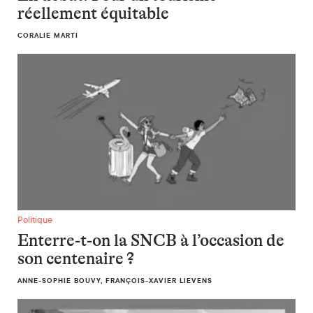
réellement équitable
CORALIE MARTI
Enterre-t-on la SNCB à l’occasion de son centenaire ?
Politique
Enterre-t-on la SNCB à l’occasion de
son centenaire ?
ANNE-SOPHIE BOUVY, FRANÇOIS-XAVIER LIEVENS