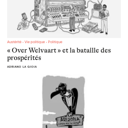
« Over Welvaart » et la bataille des prospérités
Austérité • Vie politique • Politique
« Over Welvaart » et la bataille des
prospérités
ADRIANO LA GIOIA