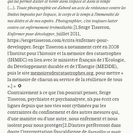
qui
lui permet d’aller et venir dans l’espace et dans
le temps
(
…).
Toute photographie est d’abord
un acte de résistance contre les
limites imposées
par l’espace, le corps et le temps à l’immensité
de
nos désirs et de nos espoirs. Photographier,
c’est toujours lutter
contre cet enfermement
irrémédiable
.
[1.Serge Tisseron,
Enfermer pour développer
, juillet 2011,
https://sergetisseron.com/ecrits/enfermer-pour-
developper. Serge Tisseron a notamment créé en 2008
l’Institut pour l’histoire et la mémoire des catastrophes
(IHMEC) en lien avec le ministère français de l’Écologie,
du Développement durable et de l’Énergie (MEDDE),
puis le site
memoiresdescatastrophes.org
, pour mettre «
la mémoire de chacun au service de la résilience de tous
».] »
Contrairement à ce que l’on pourrait penser,
Serge
Tisseron, psychiatre et psychanalyste,
n’a pas écrit ces
lignes depuis que nos vies sont
rythmées par les
contraintes du confinement
et des autres mesures qui,
d’une manière ou
d’une autre, nous enferment et nous
isolent pour
nous protéger[2.D’autres préfèreront dans
doute l’interprétation foucaldienne de
Surveiller et punir