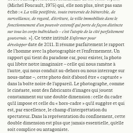
(Michel Foucault, 1975) qui, elle non plus, n’est pas sans
écho : «
La ville pestiférée, toute traversée de hiérarchie, de
surveillance, de regard, d’écriture, la ville immobilisée dans le
fonctionnement d’un pouvoir extensif qui porte de façon distincte
sur tous les corps individuels – c’est l’utopie de la cité parfaitement
gouvernée.
»]. Ce texte intitulé
Enfermer pour
développer
date de 2011. Il résume parfaitement
le rapport
de l’homme avec la photographie et
l’enfermement. Un
rapport qui tient du paradoxe
car, pour exister, la photo
qui libère notre
imaginaire – celle qui nous ramène à
l’autre,
qui nous conduit au-dehors ou nous interroge
sur
nous-même –, cette photo doit d’abord être
« capturée »
dans la boîte noire de l’appareil.
Le photographe, comme
le cinéaste, sont des
fabricants d’images qui jouent
constamment
sur une double dimension : celle du cadre
qu’il
impose et celle du « hors-cadre » qu’il suggère et
qui
est, par excellence, le champ d’interprétation
du
spectateur. Dans la représentation du
confinement, cette
double dimension est plus
que jamais essentielle, qu’elle
soit complice ou
antagoniste.