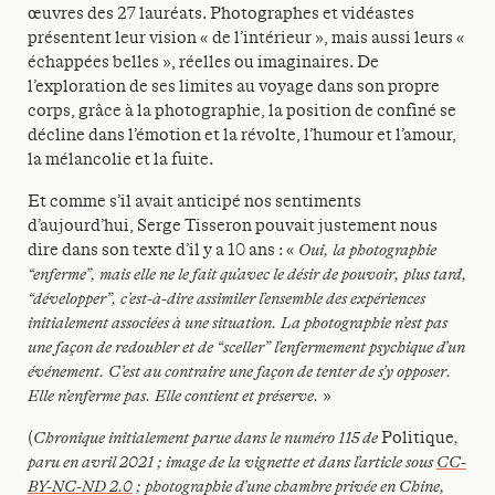
œuvres des 27 lauréats.
Photographes et vidéastes
présentent leur vision
« de l’intérieur », mais aussi leurs «
échappées
belles », réelles ou imaginaires. De
l’exploration
de ses limites au voyage dans son propre
corps,
grâce à la photographie, la position de confiné se
décline dans l’émotion et la révolte, l’humour et
l’amour,
la mélancolie et la fuite.
Et comme s’il avait anticipé nos sentiments
d’aujourd’hui, Serge Tisseron pouvait justement
nous
dire dans son texte d’il y a 10 ans : «
Oui,
la photographie
“enferme”, mais elle ne le fait
qu’avec le désir de pouvoir, plus tard,
“développer”,
c’est-à-dire assimiler l’ensemble des expériences
initialement associées à une situation. La
photographie n’est pas
une façon de redoubler
et de “sceller” l’enfermement psychique d’un
événement. C’est au contraire une façon de tenter
de s’y opposer.
Elle n’enferme pas. Elle contient et
préserve
.
»
(
Chronique initialement parue dans le numéro 115 de
Politique
,
paru en avril 2021 ; image de la vignette et dans l’article sous
CC-
BY-NC-ND 2.0
; photographie d’une chambre privée en Chine,