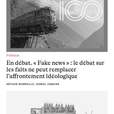
En débat. « Fake news » : le débat sur les faits ne peut remp
Politique
En débat. « Fake news » : le débat sur
les faits ne peut remplacer
l’affrontement idéologique
ARTHUR BORRIELLO, DANIEL ZAMORA