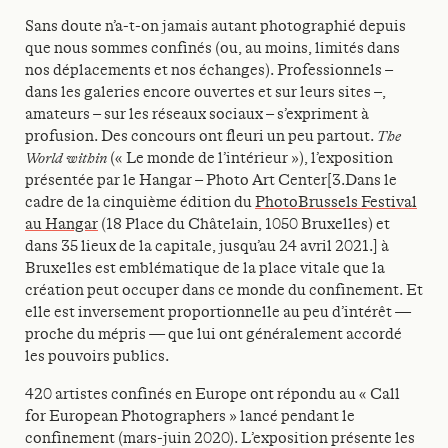
Sans doute n’a-t-on jamais autant photographié
depuis
que nous sommes confinés (ou, au moins,
limités dans
nos déplacements et nos échanges).
Professionnels –
dans les galeries encore
ouvertes et sur leurs sites –,
amateurs – sur
les réseaux sociaux – s’expriment à
profusion.
Des concours ont fleuri un peu partout.
The
World within
(« Le monde de l’intérieur »),
l’exposition
présentée par le Hangar – Photo
Art Center[3.Dans le
cadre de la cinquième édition du
PhotoBrussels Festival
au Hangar
(18 Place du Châtelain, 1050 Bruxelles) et
dans 35 lieux de la capitale, jusqu’au 24 avril 2021.] à
Bruxelles est emblématique de la
place vitale que la
création peut occuper dans ce
monde du confinement. Et
elle est inversement
proportionnelle au peu d’intérêt —
proche du
mépris — que lui ont généralement accordé
les
pouvoirs publics.
420 artistes confinés en Europe ont répondu
au « Call
for European Photographers » lancé
pendant le
confinement (mars-juin 2020).
L’exposition présente les