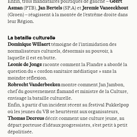
Enfin, trois mandataires politiques de gauche –
Geert
Asman
(PTB),
Jan Bertels
(SP.A) et
Jeremie Vaneeckhout
(Groen) – réagissent à la montée de l’extrême droite dans
leur Région.
La bataille culturelle
Dominique Willaert
témoigne de l’intimidation des
normalisateurs culturels, désormais au pouvoir, à
laquelle il est en butte.
Leonie de Jonge
raconte comment la Flandre a abordé la
question du « cordon sanitaire médiatique » sans la
moindre réflexion.
Robrecht Vanderbeeken
montre comment Jan Jambon,
chef du gouvernement flamand et ministre de la Culture,
envisage la bataille culturelle.
Enfin, à partir d’un incident récent au festival Pukkelpop
où les jeunes du VB se heurtèrent aux organisateurs,
Thomas Decreus
décrit comment une culture jeune, au
départ porteuse d’idéaux progressistes, s’est petit à petit
dépolitisée.