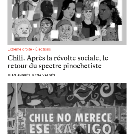
Chili. Après la révolte sociale, le retour du spectre pinocheti
Extrême droite • Élections
Chili. Après la révolte sociale, le
retour du spectre pinochetiste
JUAN ANDRÈS MENA VALDÉS