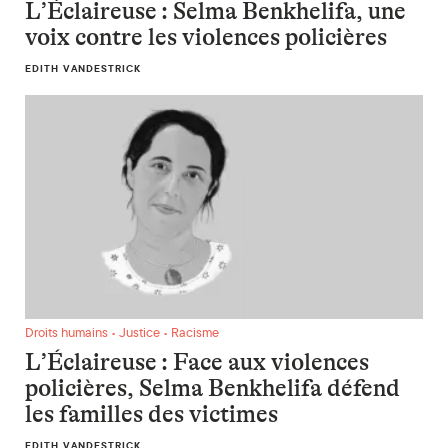
L’Éclaireuse : Selma Benkhelifa, une
voix contre les violences policières
EDITH VANDESTRICK
L’Éclaireuse : Face aux violences policières, Selma Benkheli
Droits humains • Justice • Racisme
L’Éclaireuse : Face aux violences
policières, Selma Benkhelifa défend
les familles des victimes
EDITH VANDESTRICK