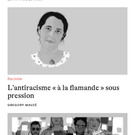
L’antiracisme « à la flamande » sous pression
Racisme
L’antiracisme « à la flamande » sous
pression
GREGORY MAUZÉ