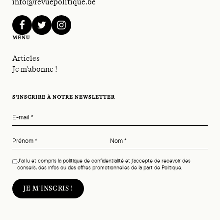
info@revuepolitique.be
facebook
twitter
instagram
MENU
Articles
Je m'abonne !
S'INSCRIRE À NOTRE NEWSLETTER
E-mail
*
Prénom
*
Nom
*
J'ai lu et compris la politique de confidentialité et j'accepte de recevoir des
conseils, des infos ou des offres promotionnelles de la part de Politique.