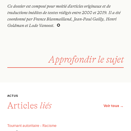
Ce dossier est composé pour moitié d’articles originaux et de
traductions inédites de textes rédigés entre 2000 et 2019. Il a été
coordonné par France Blanmailland, Jean-Paul Gailly, Henri
Goldman et Lode Vanoost.
Approfondir le sujet
ACTUS
Articles
liés
Voir tous →
L’Éclaireuse : Selma Benkhelifa, une voix contre les violence
Tournant autoritaire • Racisme