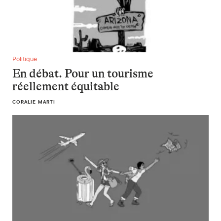
En débat. Pour un tourisme réellement équitable
Politique
En débat. Pour un tourisme
réellement équitable
CORALIE MARTI