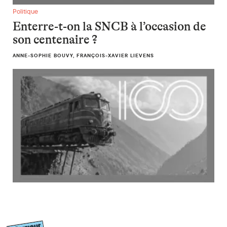
Enterre-t-on la SNCB à l’occasion de son centenaire ?
Politique
Enterre-t-on la SNCB à l’occasion de
son centenaire ?
ANNE-SOPHIE BOUVY, FRANÇOIS-XAVIER LIEVENS