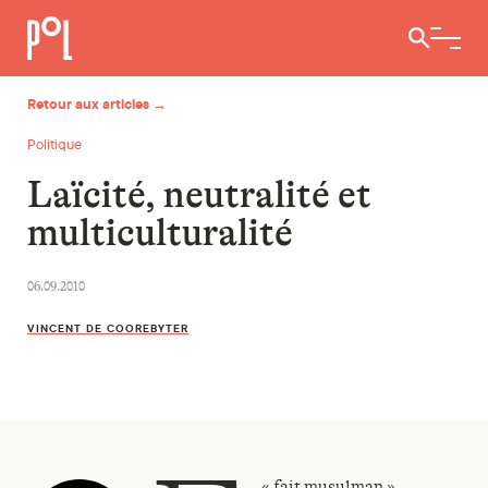
Ouvrir / 
Retour aux articles →
Politique
Laïcité, neutralité et
multiculturalité
06.09.2010
VINCENT DE COOREBYTER
« fait musulman »