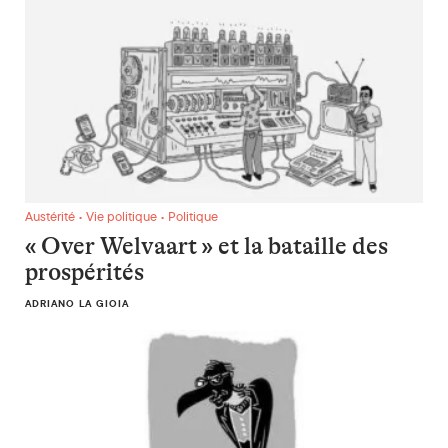
« Over Welvaart » et la bataille des prospérités
Austérité • Vie politique • Politique
« Over Welvaart » et la bataille des
prospérités
ADRIANO LA GIOIA