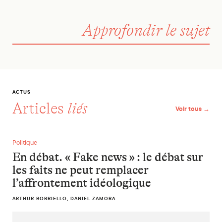
Approfondir le sujet
ACTUS
Articles
liés
Voir tous →
En débat. « Fake news » : le débat sur les faits ne peut remp
Politique
En débat. « Fake news » : le débat sur
les faits ne peut remplacer
l’affrontement idéologique
ARTHUR BORRIELLO, DANIEL ZAMORA