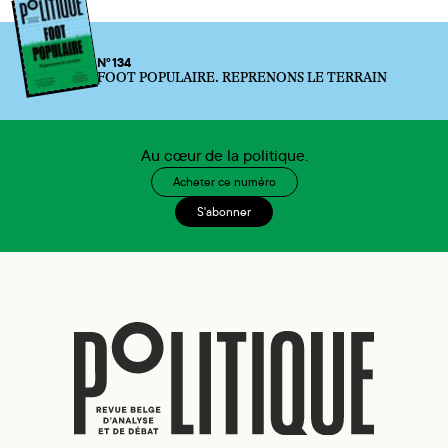
N°134
FOOT POPULAIRE. REPRENONS LE TERRAIN
Au cœur de la politique.
Acheter ce numéro
S'abonner