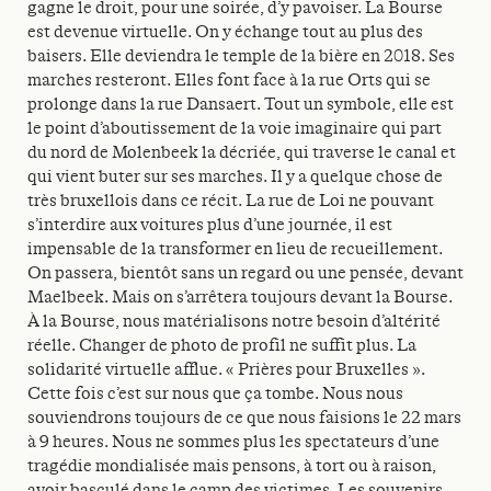
gagne le droit, pour une soirée, d’y pavoiser. La Bourse
est devenue virtuelle. On y échange tout au plus des
baisers. Elle deviendra le temple de la bière en 2018. Ses
marches resteront. Elles font face à la rue Orts qui se
prolonge dans la rue Dansaert. Tout un symbole, elle est
le point d’aboutissement de la voie imaginaire qui part
du nord de Molenbeek la décriée, qui traverse le canal et
qui vient buter sur ses marches. Il y a quelque chose de
très bruxellois dans ce récit. La rue de Loi ne pouvant
s’interdire aux voitures plus d’une journée, il est
impensable de la transformer en lieu de recueillement.
On passera, bientôt sans un regard ou une pensée, devant
Maelbeek. Mais on s’arrêtera toujours devant la Bourse.
À la Bourse, nous matérialisons notre besoin d’altérité
réelle. Changer de photo de profil ne suffit plus. La
solidarité virtuelle afflue. « Prières pour Bruxelles ».
Cette fois c’est sur nous que ça tombe. Nous nous
souviendrons toujours de ce que nous faisions le 22 mars
à 9 heures. Nous ne sommes plus les spectateurs d’une
tragédie mondialisée mais pensons, à tort ou à raison,
avoir basculé dans le camp des victimes. Les souvenirs