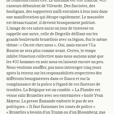
de l’émotion collective. Le dilemme est vite tranché. 400
casseurs déboulent de Vilvorde. Des fascistes, des
hooligans, des supporters naïfs entraînés à leur insu dans
une manifestation qui dérape rapidement. Le mausolée
est désanctuarisé, il devient brusquement politisé.
L’image de ces saluts nazis un jour de tristesse en
rappelle une autre, celle de Degrelle défilant sur les
grands boulevards bruxellois avec sa légion. Sur le même
thème : « On est chez nous ». Oui, mais encore ? La
Bourse ne sera plus comme avant. Certes, le temps
inhibe l’émotion collective mais nous aurions aimé que
les 400 hommes en noir nous en laissent encore un peu.
Nous voulions souffler, pas nous interroger cinq jours
après la terreur sur les responsabilités respectives des
différents bourgmestres dans ce fiasco et sur la
complaisance de la police à l’égard de ces fauteurs de
troubles. La Belgique est un comble. « La Flandre est
venue salir Bruxelles avec ses extrémistes » hurle Yvan
Mayeur. La presse flamande emboite le pas de ses
politiques. « Il faut fusionner les zones de police »
« Bruxelles a besoin d’un Trump ou d’un Bloomberg, pas