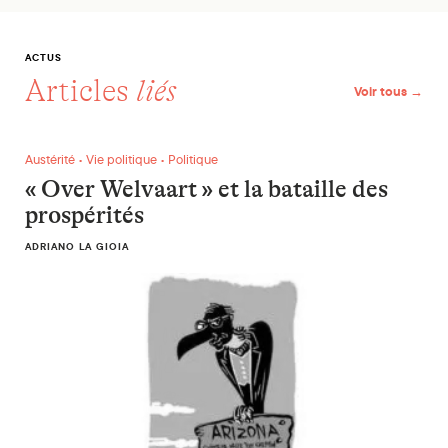
ACTUS
Articles
liés
Voir tous →
« Over Welvaart » et la bataille des prospérités
Austérité • Vie politique • Politique
« Over Welvaart » et la bataille des
prospérités
ADRIANO LA GIOIA