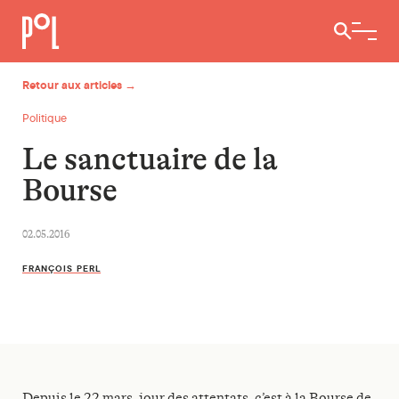
Ouvrir / 
Retour aux articles →
Politique
Le sanctuaire de la
Bourse
02.05.2016
FRANÇOIS PERL
Depuis le 22 mars, jour des attentats, c’est à la Bourse de