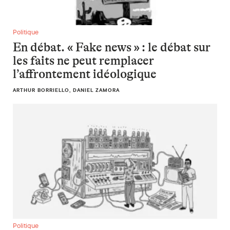
En débat. « Fake news » : le débat sur les faits ne peut remp
Politique
En débat. « Fake news » : le débat sur
les faits ne peut remplacer
l’affrontement idéologique
ARTHUR BORRIELLO, DANIEL ZAMORA
En débat. Pour un tourisme réellement équitable
Politique