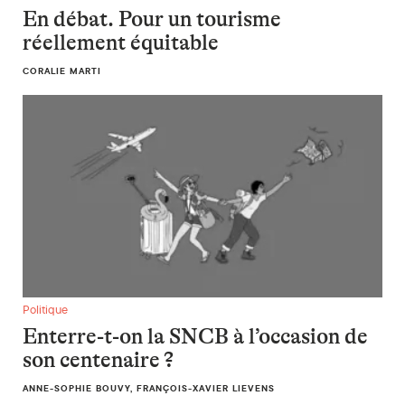
En débat. Pour un tourisme
réellement équitable
CORALIE MARTI
Enterre-t-on la SNCB à l’occasion de son centenaire ?
Politique
Enterre-t-on la SNCB à l’occasion de
son centenaire ?
ANNE-SOPHIE BOUVY, FRANÇOIS-XAVIER LIEVENS