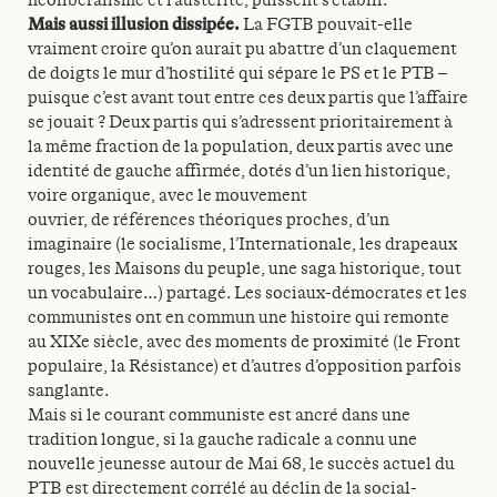
néolibéralisme et l’austérité, puissent s’établir.
Mais aussi illusion dissipée.
La FGTB pouvait-elle
vraiment croire qu’on aurait pu abattre d’un claquement
de doigts le mur d’hostilité qui sépare le PS et le PTB –
puisque c’est avant tout entre ces deux partis que l’affaire
se jouait ? Deux partis qui s’adressent prioritairement à
la même fraction de la population, deux partis avec une
identité de gauche affirmée, dotés d’un lien historique,
voire organique, avec le mouvement
ouvrier, de références théoriques proches, d’un
imaginaire (le socialisme, l’Internationale, les drapeaux
rouges, les Maisons du peuple, une saga historique, tout
un vocabulaire…) partagé. Les sociaux-démocrates et les
communistes ont en commun une histoire qui remonte
au XIXe siècle, avec des moments de proximité (le Front
populaire, la Résistance) et d’autres d’opposition parfois
sanglante.
Mais si le courant communiste est ancré dans une
tradition longue, si la gauche radicale a connu une
nouvelle jeunesse autour de Mai 68, le succès actuel du
PTB est directement corrélé au déclin de la social-