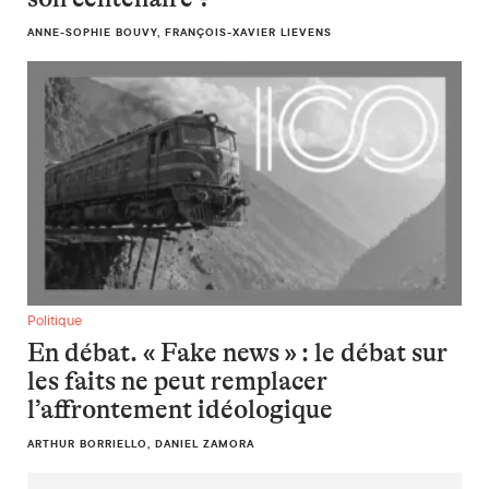
ANNE-SOPHIE BOUVY, FRANÇOIS-XAVIER LIEVENS
En débat. « Fake news » : le débat sur les faits ne peut remp
Politique
En débat. « Fake news » : le débat sur
les faits ne peut remplacer
l’affrontement idéologique
ARTHUR BORRIELLO, DANIEL ZAMORA