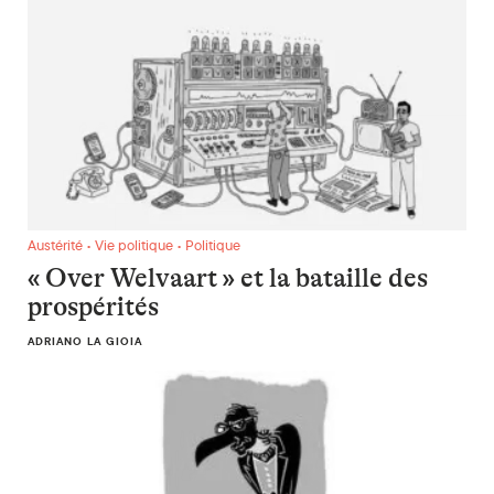
« Over Welvaart » et la bataille des prospérités
Austérité • Vie politique • Politique
« Over Welvaart » et la bataille des
prospérités
ADRIANO LA GIOIA