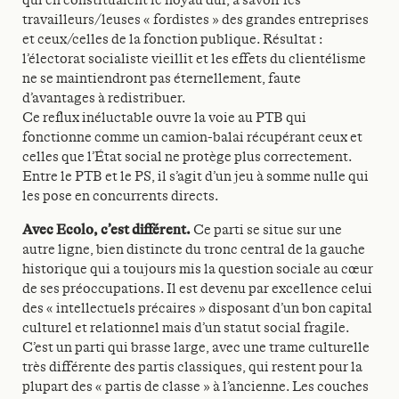
qui en constituaient le noyau dur, à savoir les
travailleurs/leuses « fordistes » des grandes entreprises
et ceux/celles de la fonction publique. Résultat :
l’électorat socialiste vieillit et les effets du clientélisme
ne se maintiendront pas éternellement, faute
d’avantages à redistribuer.
Ce reflux inéluctable ouvre la voie au PTB qui
fonctionne comme un camion-balai récupérant ceux et
celles que l’État social ne protège plus correctement.
Entre le PTB et le PS, il s’agit d’un jeu à somme nulle qui
les pose en concurrents directs.
Avec Ecolo, c’est différent.
Ce parti se situe sur une
autre ligne, bien distincte du tronc central de la gauche
historique qui a toujours mis la question sociale au cœur
de ses préoccupations. Il est devenu par excellence celui
des « intellectuels précaires » disposant d’un bon capital
culturel et relationnel mais d’un statut social fragile.
C’est un parti qui brasse large, avec une trame culturelle
très différente des partis classiques, qui restent pour la
plupart des « partis de classe » à l’ancienne. Les couches