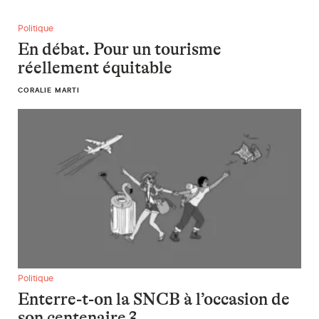
En débat. Pour un tourisme réellement équitable
Politique
En débat. Pour un tourisme
réellement équitable
CORALIE MARTI
Enterre-t-on la SNCB à l’occasion de son centenaire ?
Politique
Enterre-t-on la SNCB à l’occasion de
son centenaire ?