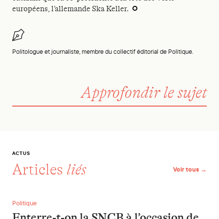
européens, l’allemande Ska Keller.
Politologue et journaliste, membre du collectif éditorial de Politique.
Approfondir le sujet
ACTUS
Articles
liés
Voir tous →
Enterre-t-on la SNCB à l’occasion de son centenaire ?
Politique
Enterre-t-on la SNCB à l’occasion de