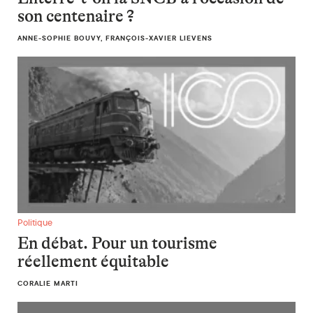
son centenaire ?
ANNE-SOPHIE BOUVY, FRANÇOIS-XAVIER LIEVENS
En débat. Pour un tourisme réellement équitable
Politique
En débat. Pour un tourisme
réellement équitable
CORALIE MARTI