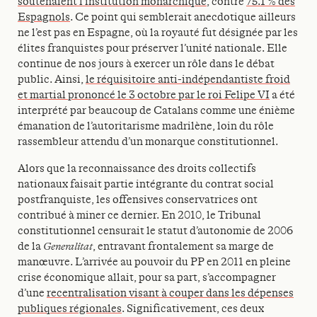
soutenaient l’institution monarchique
, contre
75.1 % des
Espagnols
. Ce point qui semblerait anecdotique ailleurs
ne l’est pas en Espagne, où la royauté fut désignée par les
élites franquistes pour préserver l’unité nationale. Elle
continue de nos jours à exercer un rôle dans le débat
public. Ainsi,
le réquisitoire anti-indépendantiste froid
et martial prononcé le 3 octobre par le roi Felipe VI
a été
interprété par beaucoup de Catalans comme une énième
émanation de l’autoritarisme madrilène, loin du rôle
rassembleur attendu d’un monarque constitutionnel.
Alors que la reconnaissance des droits collectifs
nationaux faisait partie intégrante du contrat social
postfranquiste, les offensives conservatrices ont
contribué à miner ce dernier. En 2010, le Tribunal
constitutionnel censurait le statut d’autonomie de 2006
de la
Generalitat
, entravant frontalement sa marge de
manœuvre. L’arrivée au pouvoir du PP en 2011 en pleine
crise économique allait, pour sa part, s’accompagner
d’une
recentralisation visant à couper dans les dépenses
publiques régionales
. Significativement, ces deux