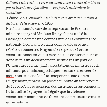
l’alliance libre est une formule mensongère si elle n’implique
pas la liberté de séparation — ces partis trahiraient le
socialisme.
Lénine,
« La révolution socialiste et le droit des nations à
disposer d’elles-mêmes »
, 1916
En choisissant la voie de la répression, le Premier
ministre espagnol Mariano Rajoy n’a pas traité la
Catalogne comme une composante de la communauté
nationale à convaincre, mais comme une province
rebelle à soumettre. Érigeant le respect de l’ordre
constitutionnel en valeur cardinale, le conservateur s’est
donc livré à un déchaînement inédit dans un pays de
l’Union européenne (UE) : arrestations de
ministres
et de
militants
pour raisons politiques,
censure
,
menaces de
mort
contre le chef de file indépendantiste Carles
Puigdemont,
répression policière
inouïe du référendum
du 1er octobre,
suspension des institutions autonomes
…
La brutalité déployée n’a d’égale que la violence
consistant à maintenir de force une communauté dans le
giron national.