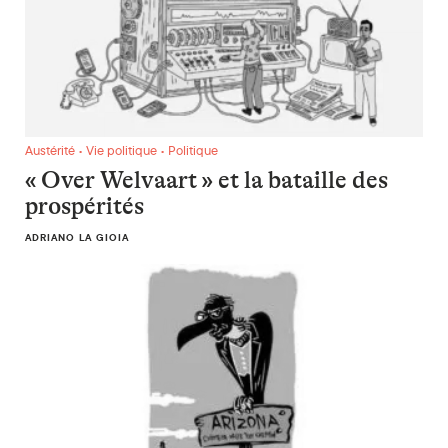
« Over Welvaart » et la bataille des prospérités
Austérité • Vie politique • Politique
« Over Welvaart » et la bataille des
prospérités
ADRIANO LA GIOIA