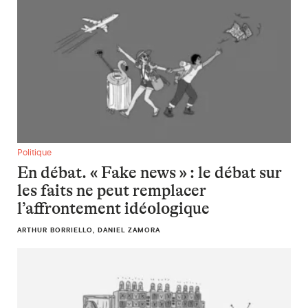
En débat. « Fake news » : le débat sur les faits ne peut remp
Politique
En débat. « Fake news » : le débat sur
les faits ne peut remplacer
l’affrontement idéologique
ARTHUR BORRIELLO, DANIEL ZAMORA