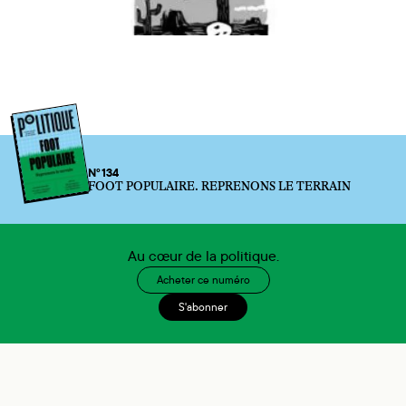
N°134
FOOT POPULAIRE. REPRENONS LE TERRAIN
Au cœur de la politique.
Acheter ce numéro
S'abonner