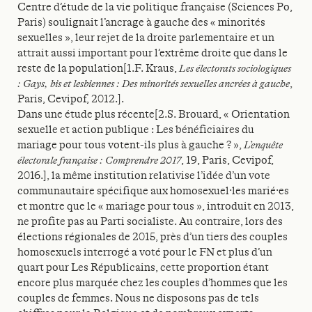
Centre d’étude de la vie politique française (Sciences Po,
Paris) soulignait l’ancrage à gauche des « minorités
sexuelles », leur rejet de la droite parlementaire et un
attrait aussi important pour l’extrême droite que dans le
reste de la population[1.F. Kraus,
Les électorats sociologiques
:
Gays, bis et lesbiennes : Des minorités
sexuelles ancrées à gauche
,
Paris, Cevipof, 2012.].
Dans une étude plus récente[2.S. Brouard, « Orientation
sexuelle et action publique : Les bénéficiaires du
mariage pour tous votent-ils plus à gauche ? »,
L’enquête
électorale française : Comprendre 2017
, 19, Paris, Cevipof,
2016.], la même institution relativise l’idée d’un vote
communautaire spécifique aux homosexuel·les marié·es
et montre que le « mariage pour tous », introduit en 2013,
ne profite pas au Parti socialiste. Au contraire, lors des
élections régionales de 2015, près d’un tiers des couples
homosexuels interrogé a voté pour le FN et plus d’un
quart pour Les Républicains, cette proportion étant
encore plus marquée chez les couples d’hommes que les
couples de femmes. Nous ne disposons pas de tels