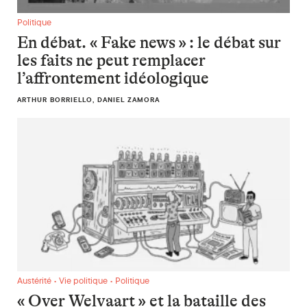
En débat. « Fake news » : le débat sur les faits ne peut remp
Politique
En débat. « Fake news » : le débat sur
les faits ne peut remplacer
l’affrontement idéologique
ARTHUR BORRIELLO, DANIEL ZAMORA
« Over Welvaart » et la bataille des prospérités
Austérité • Vie politique • Politique
« Over Welvaart » et la bataille des