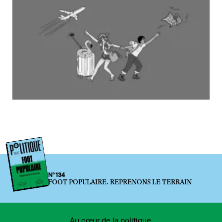
N°134
FOOT POPULAIRE. REPRENONS LE TERRAIN
Au cœur de la politique.