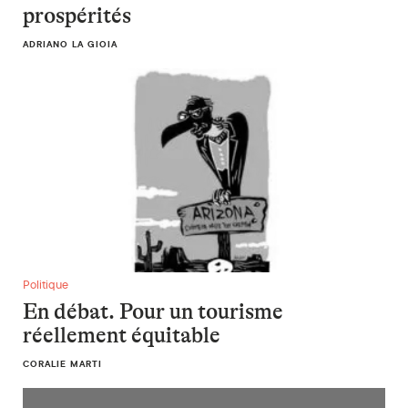
prospérités
ADRIANO LA GIOIA
En débat. Pour un tourisme réellement équitable
Politique
En débat. Pour un tourisme
réellement équitable
CORALIE MARTI