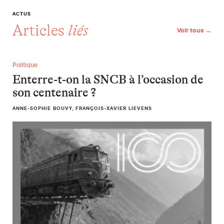
ACTUS
Articles
liés
Voir tous →
Enterre-t-on la SNCB à l’occasion de son centenaire ?
Politique
Enterre-t-on la SNCB à l’occasion de
son centenaire ?
ANNE-SOPHIE BOUVY, FRANÇOIS-XAVIER LIEVENS