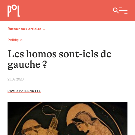
Ouvrir / 
Retour aux articles →
Politique
Les homos sont-iels de
gauche ?
21.05.2020
DAVID PATERNOTTE