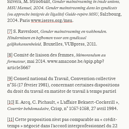
Silvera, M. Stroobant,
Gender mainstreaming in trade unions,
MSU Manuel, 2004. Gender mainstreaming dans les syndicats
(ou approche intégrée de l’égalité) Guide-repère MSU
, Salzbourg,
2004. Paris
www.iseres.org/msu
.
[7]
S. Ravesloot,
Gender mainstreaming en vakbonden.
Hindernissen en hefbomen voor een syndicaal
gelijkekansenbeleid,
Bruxelles, VUBpress, 2011.
[8]
Comité de liaison des femmes,
Mémorandum au
formateur
, mai 2014. www.amazone.be/spip.php?
article3667
[9]
Conseil national du Travail, Convention collective
n°35 (17 février 1981), concernant certaines dispositions
du droit du travail en matière de travail à temps partiel
[10]
E. Arcq, C. Pichault, « L’affaire Bekaert-Cockerill »,
Courrier hebdomadaire
, Crisp, n° 1057-1058, 27 avril 1984.
[11]
Cette proposition n’est pas comparable au « crédit-
temps » négocié dans l’accord interprofessionnel du 22