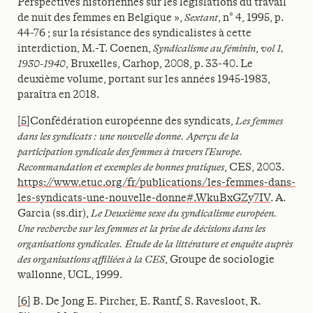
Perspectives historiennes sur les législations du travail
de nuit des femmes en Belgique »,
Sextant
, n° 4, 1995, p.
44-76 ; sur la résistance des syndicalistes à cette
interdiction, M.-T. Coenen,
Syndicalisme au féminin
,
vol 1,
1930-1940
, Bruxelles, Carhop, 2008, p. 33-40. Le
deuxième volume, portant sur les années 1945-1983,
paraîtra en 2018.
[5]
Confédération européenne des syndicats,
Les femmes
dans les syndicats : une nouvelle donne. Aperçu de la
participation syndicale des femmes à travers l’Europe.
Recommandation et exemples de bonnes pratiques
, CES, 2003.
https://www.etuc.org/fr/publications/les-femmes-dans-
les-syndicats-une-nouvelle-donne#.WkuBxGZy7IV
. A.
Garcia (ss.dir),
Le Deuxième sexe du syndicalisme européen.
Une recherche sur les femmes et la prise de décisions dans les
organisations syndicales.
Étude de la littérature et enquête auprès
des organisations affiliées à la CES
, Groupe de sociologie
wallonne, UCL, 1999.
[6]
B. De Jong E. Pircher, E. Rantf, S. Ravesloot, R.