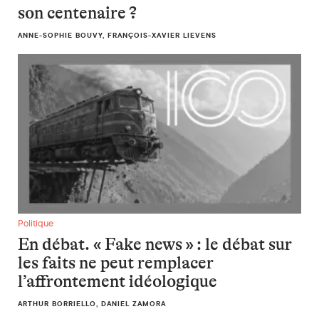
son centenaire ?
ANNE-SOPHIE BOUVY, FRANÇOIS-XAVIER LIEVENS
En débat. « Fake news » : le débat sur les faits ne peut remp
Politique
En débat. « Fake news » : le débat sur
les faits ne peut remplacer
l’affrontement idéologique
ARTHUR BORRIELLO, DANIEL ZAMORA