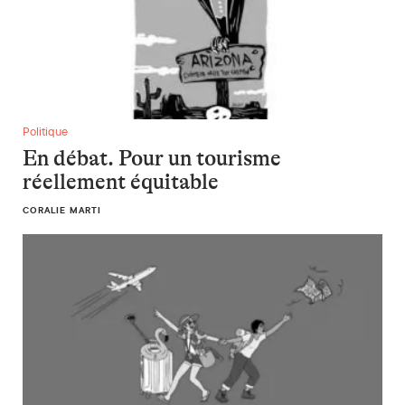
En débat. Pour un tourisme réellement équitable
Politique
En débat. Pour un tourisme
réellement équitable
CORALIE MARTI