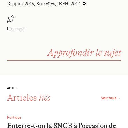
Rapport 2015, Bruxelles, IEFH, 2017.
Historienne
Approfondir le sujet
ACTUS
Articles
liés
Voir tous →
Enterre-t-on la SNCB à l’occasion de son centenaire ?
Politique
Enterre-t-on la SNCB à l’occasion de