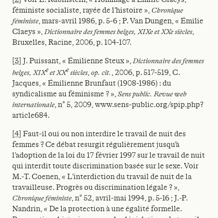
féministe socialiste, rayée de l’histoire »,
Chronique
féministe
, mars-avril 1986, p. 5-6 ; P. Van Dungen, « Émilie
Claeys »,
Dictionnaire des femmes belges, XIXe et XXe siècles
,
Bruxelles, Racine, 2006, p. 104-107.
[3]
J. Puissant, « Émilienne Steux »,
Dictionnaire des femmes
e
e
belges, XIX
et XX
siècles
,
op. cit.
, 2006, p. 517-519, C.
Jacques, « Émilienne Brunfaut (1908-1986) : du
syndicalisme au féminisme ? »,
Sens public. Revue web
internationale
, n° 5, 2009, www.sens-public.org/spip.php?
article684.
[4]
Faut-il oui ou non interdire le travail de nuit des
femmes ? Ce débat resurgit régulièrement jusqu’à
l’adoption de la loi du 17 février 1997 sur le travail de nuit
qui interdit toute discrimination basée sur le sexe. Voir
M.-T. Coenen, « L’interdiction du travail de nuit de la
travailleuse. Progrès ou discrimination légale ? »,
Chronique féministe
, n° 52, avril-mai 1994, p. 5-16 ; J.-P.
Nandrin, « De la protection à une égalité formelle.