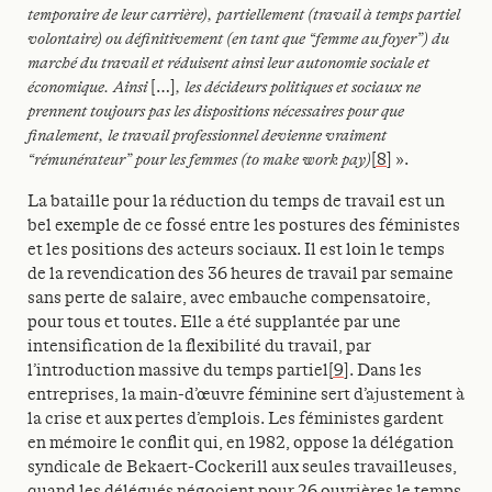
temporaire de leur carrière), partiellement (travail à temps partiel
volontaire) ou définitivement (en tant que “femme au foyer”) du
marché du travail et réduisent ainsi leur autonomie sociale et
économique. Ainsi
[…]
, les décideurs politiques et sociaux ne
prennent toujours pas les dispositions nécessaires pour que
finalement, le travail professionnel devienne vraiment
“rémunérateur” pour les femmes (to make work pay)
[8]
».
La bataille pour la réduction du temps de travail est un
bel exemple de ce fossé entre les postures des féministes
et les positions des acteurs sociaux. Il est loin le temps
de la revendication des 36 heures de travail par semaine
sans perte de salaire, avec embauche compensatoire,
pour tous et toutes. Elle a été supplantée par une
intensification de la flexibilité du travail, par
l’introduction massive du temps partiel
[9]
. Dans les
entreprises, la main-d’œuvre féminine sert d’ajustement à
la crise et aux pertes d’emplois. Les féministes gardent
en mémoire le conflit qui, en 1982, oppose la délégation
syndicale de Bekaert-Cockerill aux seules travailleuses,
quand les délégués négocient pour 26 ouvrières le temps