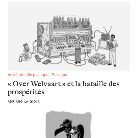
« Over Welvaart » et la bataille des prospérités
Austérité • Vie politique • Politique
« Over Welvaart » et la bataille des
prospérités
ADRIANO LA GIOIA