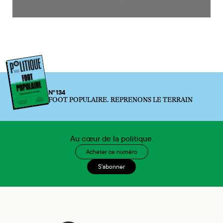
N°134
FOOT POPULAIRE. REPRENONS LE TERRAIN
Au cœur de la politique.
Acheter ce numéro
S'abonner