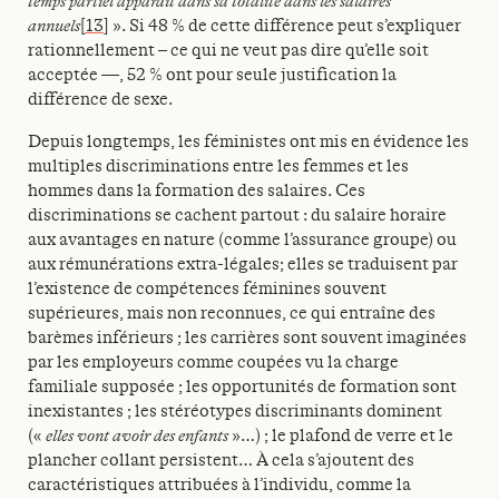
temps partiel apparaît dans sa totalité dans les salaires
annuels
[13]
». Si 48 % de cette différence peut s’expliquer
rationnellement – ce qui ne veut pas dire qu’elle soit
acceptée —, 52 % ont pour seule justification la
différence de sexe.
Depuis longtemps, les féministes ont mis en évidence les
multiples discriminations entre les femmes et les
hommes dans la formation des salaires. Ces
discriminations se cachent partout : du salaire horaire
aux avantages en nature (comme l’assurance groupe) ou
aux rémunérations extra-légales; elles se traduisent par
l’existence de compétences féminines souvent
supérieures, mais non reconnues, ce qui entraîne des
barèmes inférieurs ; les carrières sont souvent imaginées
par les employeurs comme coupées vu la charge
familiale supposée ; les opportunités de formation sont
inexistantes ; les stéréotypes discriminants dominent
(«
elles vont avoir des enfants
»…) ; le plafond de verre et le
plancher collant persistent… À cela s’ajoutent des
caractéristiques attribuées à l’individu, comme la