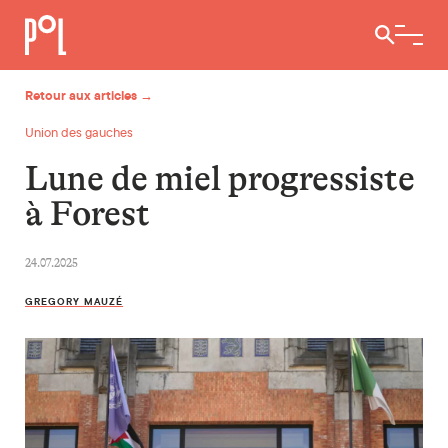
Ouvrir / 
Retour aux articles →
Union des gauches
Lune de miel progressiste
à Forest
24.07.2025
GREGORY MAUZÉ