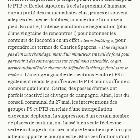
le PTB et Ecolo). Ajoutons à cela la proximité humaine
due au profil des municipalistes élus, jeunes et souvent
adeptes des mêmes hobbies, comme donc la course à
pied. En outre, l’intense marathon de négociation (plus
d’une vingtaine de rencontres !) pour bétonner les
contours de l’accord a eu un effet
« team-building »
, pour
reprendre les termes de Charles Spapens.
« Il ne s’agissait
pas d’un marchandage, mais d’un minutieux travail de fond pour
parvenir à des convergences sur ce qui nous rassemble, ce qui
permet aujourd’hui à chacun de défendre l’arbitrage final sans se
renier ».
L’ancrage à gauche des sections Ecolo et PS a
également rendu le gouffre avec le PTB moins difficile à
combler qu’ailleurs. Certes, des passes d’armes ont
parfois réactivé les clivages de campagne. Ainsi, lors du
conseil communal du 27 mai, les interventions des
groupes PS et PTB en relais d’une interpellation
citoyenne déplorant la suppression d’un certain nombre
de places de parking, ont laissé bien seule l’échevine
verte en charge du dossier, malgré le soutien que lui a par
ailleurs apporté le bourgmestre. Mais ces frictions n’ont,