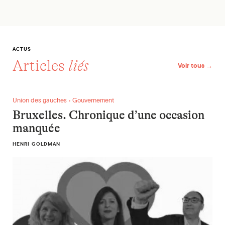
ACTUS
Articles
liés
Voir tous →
Bruxelles. Chronique d’une occasion manquée
Union des gauches • Gouvernement
Bruxelles. Chronique d’une occasion
manquée
HENRI GOLDMAN