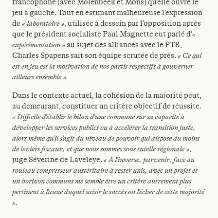
francophone (avec Molenbeek et Mons) qu’elle ouvre le
jeu à gauche. Tout en estimant malheureuse l’expression
de
« laboratoire »
, utilisée à dessein par l’opposition après
que le président socialiste Paul Magnette eut parlé d’
«
expérimentation »
au sujet des alliances avec le PTB,
Charles Spapens sait son équipe scrutée de près.
« Ce qui
est en jeu est la motivation de nos partis respectifs à gouverner
ailleurs ensemble ».
Dans le contexte actuel, la cohésion de la majorité peut,
au demeurant, constituer un critère objectif de réussite.
« Difficile d’établir le bilan d’une commune sur sa capacité à
développer les services publics ou à accélérer la transition juste,
alors même qu’il s’agit du niveau de pouvoir qui dispose du moins
de leviers fiscaux, et que nous sommes sous tutelle régionale »
,
juge Séverine de Laveleye.
« À l’inverse, parvenir, face au
rouleau compresseur austéritaire à rester unis, avec un projet et
un horizon communs me semble être un critère autrement plus
pertinent à l’aune duquel saisir le succès ou l’échec de cette majorité
».