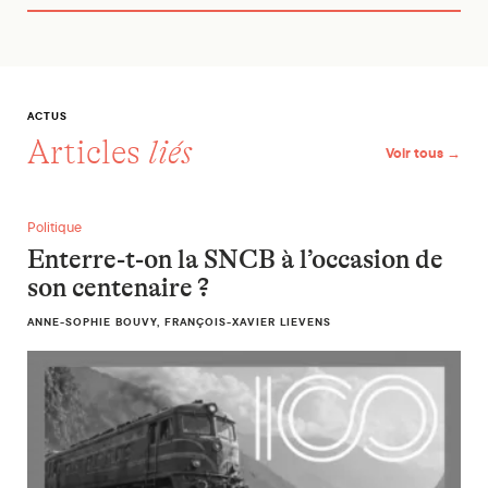
ACTUS
Articles
liés
Voir tous →
Enterre-t-on la SNCB à l’occasion de son centenaire ?
Politique
Enterre-t-on la SNCB à l’occasion de
son centenaire ?
ANNE-SOPHIE BOUVY, FRANÇOIS-XAVIER LIEVENS