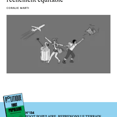
CORALIE MARTI
N°134
FOOT POPULAIRE. REPRENONS LE TERRAIN