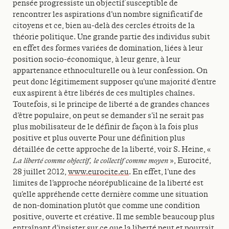
pensée progressiste un objectif susceptible de
rencontrer les aspirations d’un nombre significatif de
citoyens et ce, bien au-delà des cercles étroits de la
théorie politique. Une grande partie des individus subit
en effet des formes variées de domination, liées à leur
position socio-économique, à leur genre, à leur
appartenance ethnoculturelle ou à leur confession. On
peut donc légitimement supposer qu’une majorité d’entre
eux aspirent à être libérés de ces multiples chaînes.
Toutefois, si le principe de liberté a de grandes chances
d’être populaire, on peut se demander s’il ne serait pas
plus mobilisateur de le définir de façon à la fois plus
positive et plus ouverte Pour une définition plus
détaillée de cette approche de la liberté, voir S. Heine, «
La liberté comme objectif, le collectif comme moyen
», Eurocité,
28 juillet 2012,
www.eurocite.eu
. En effet, l’une des
limites de l’approche néorépublicaine de la liberté est
qu’elle appréhende cette dernière comme une situation
de non-domination plutôt que comme une condition
positive, ouverte et créative. Il me semble beaucoup plus
entraînant d’insister sur ce que la liberté peut et pourrait