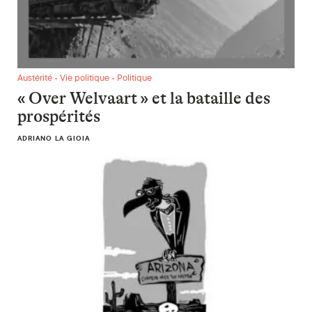
« Over Welvaart » et la bataille des prospérités
Austérité • Vie politique • Politique
« Over Welvaart » et la bataille des
prospérités
ADRIANO LA GIOIA