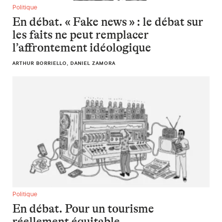
En débat. « Fake news » : le débat sur les faits ne peut remp
Politique
En débat. « Fake news » : le débat sur
les faits ne peut remplacer
l’affrontement idéologique
ARTHUR BORRIELLO, DANIEL ZAMORA
En débat. Pour un tourisme réellement équitable
Politique
En débat. Pour un tourisme
réellement équitable