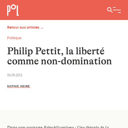
Ouvrir / 
Retour aux articles →
Politique
Philip Pettit, la liberté
comme non-domination
06.09.2012
SOPHIE HEINE
Dans son ouvrage
Républicanisme : Une théorie de la