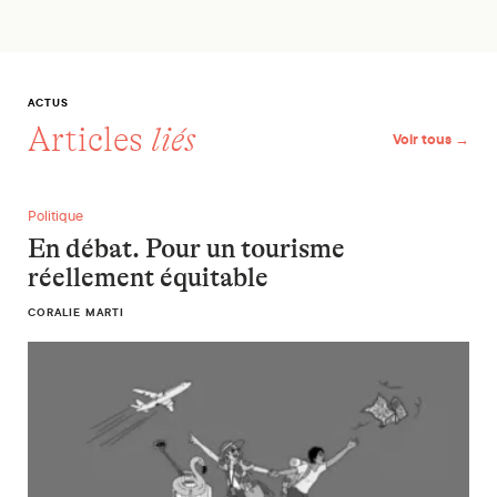
ACTUS
Articles
liés
Voir tous →
En débat. Pour un tourisme réellement équitable
Politique
En débat. Pour un tourisme
réellement équitable
CORALIE MARTI