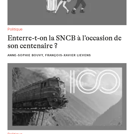
Enterre-t-on la SNCB à l’occasion de son centenaire ?
Politique
Enterre-t-on la SNCB à l’occasion de
son centenaire ?
ANNE-SOPHIE BOUVY, FRANÇOIS-XAVIER LIEVENS
En débat. « Fake news » : le débat sur les faits ne peut remp