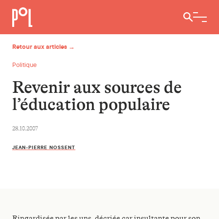
Ouvrir / 
Retour aux articles →
Politique
Revenir aux sources de
l’éducation populaire
28.10.2007
JEAN-PIERRE NOSSENT
Ringardisée par les uns, décriée car insultante pour son