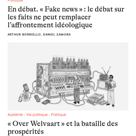
Politique
En débat. « Fake news » : le débat sur
les faits ne peut remplacer
l’affrontement idéologique
ARTHUR BORRIELLO, DANIEL ZAMORA
« Over Welvaart » et la bataille des prospérités
Austérité • Vie politique • Politique
« Over Welvaart » et la bataille des
prospérités