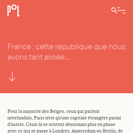
Ouvrir / 
France : cette république que nous
France : cette république que nous avons tant aimée…
avons tant aimée…
Pour la majorité des Belges, ceux qui parlent
néerlandais, Paris n’est qu’une capitale étrangère parmi
d’autres. Ceux-là se sentent désormais plus en phase
avec ce qui se passe à Londres, Amsterdam ou Berlin, de