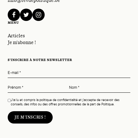
info@revuepolitique.be
facebook
twitter
instagram
MENU
Articles
Je m'abonne !
S'INSCRIRE À NOTRE NEWSLETTER
E-mail
*
Prénom
*
Nom
*
J'ai lu et compris la politique de confidentialité et j'accepte de recevoir des
conseils, des infos ou des offres promotionnelles de la part de Politique.