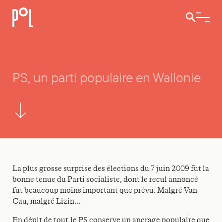
Ouvrir / 
PS, un parti populaire en Wallonie
PS, un parti populaire en Wallonie
La plus grosse surprise des élections du 7 juin 2009 fut la
bonne tenue du Parti socialiste, dont le recul annoncé
fut beaucoup moins important que prévu. Malgré Van
Cau, malgré Lizin…
En dépit de tout,le PS conserve un ancrage populaire que