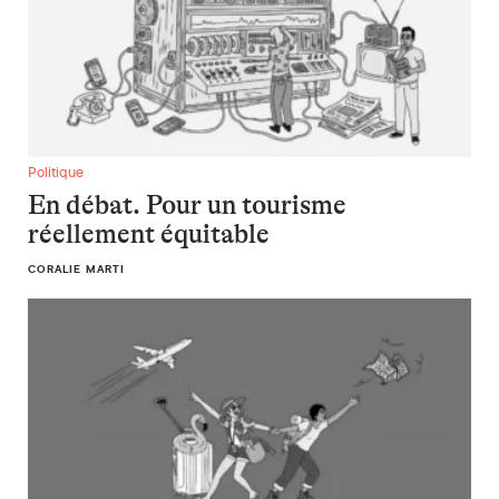
En débat. Pour un tourisme réellement équitable
Politique
En débat. Pour un tourisme
réellement équitable
CORALIE MARTI