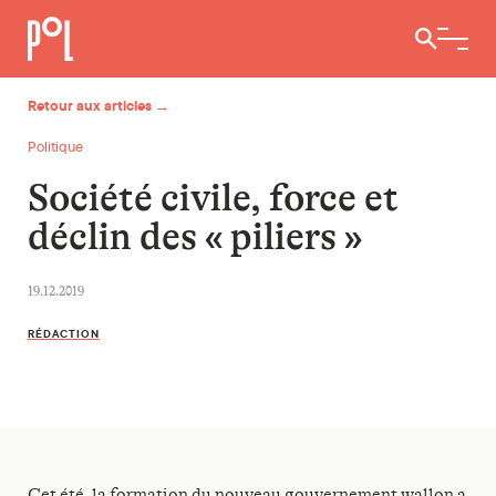
Ouvrir / 
Retour aux articles →
Politique
Société civile, force et
déclin des « piliers »
19.12.2019
RÉDACTION
Cet été, la formation du nouveau gouvernement wallon a