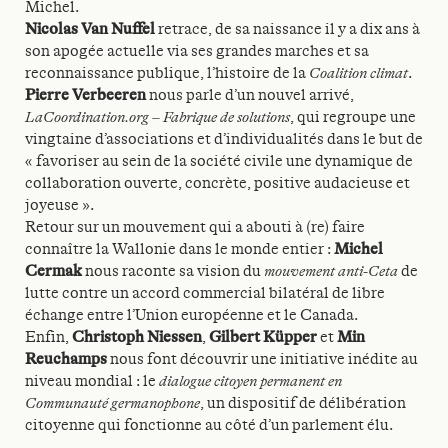
Michel.
Nicolas Van Nuffel
retrace, de sa naissance il y a dix ans à
son apogée actuelle via ses grandes marches et sa
reconnaissance publique, l’histoire de la
Coalition climat
.
Pierre Verbeeren
nous parle d’un nouvel arrivé,
LaCoordination.org – Fabrique de solutions
, qui regroupe une
vingtaine d’associations et d’individualités dans le but de
« favoriser au sein de la société civile une dynamique de
collaboration ouverte, concrète, positive audacieuse et
joyeuse ».
Retour sur un mouvement qui a abouti à (re) faire
connaître la Wallonie dans le monde entier :
Michel
Cermak
nous raconte sa vision du
mouvement anti-Ceta
de
lutte contre un accord commercial bilatéral de libre
échange entre l’Union européenne et le Canada.
Enfin,
Christoph Niessen
,
Gilbert Küpper
et
Min
Reuchamps
nous font découvrir une initiative inédite au
niveau mondial : le
dialogue citoyen permanent en
Communauté germanophone
, un dispositif de délibération
citoyenne qui fonctionne au côté d’un parlement élu.