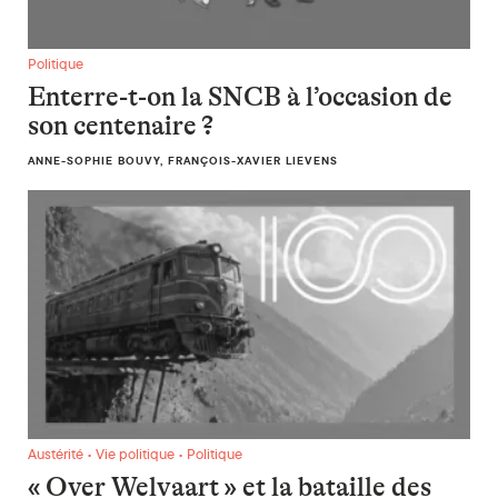
Enterre-t-on la SNCB à l’occasion de son centenaire ?
Politique
Enterre-t-on la SNCB à l’occasion de
son centenaire ?
ANNE-SOPHIE BOUVY, FRANÇOIS-XAVIER LIEVENS
« Over Welvaart » et la bataille des prospérités
Austérité • Vie politique • Politique
« Over Welvaart » et la bataille des