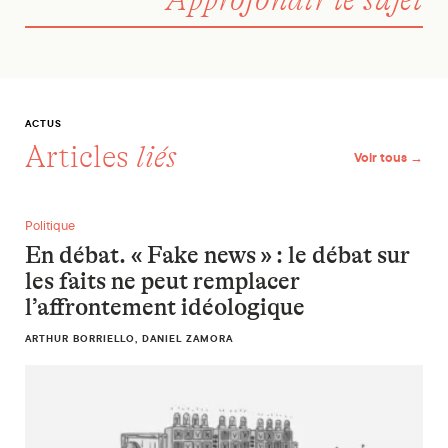
ACTUS
Articles
liés
Voir tous →
En débat. « Fake news » : le débat sur les faits ne peut remp
Politique
En débat. « Fake news » : le débat sur
les faits ne peut remplacer
l’affrontement idéologique
ARTHUR BORRIELLO, DANIEL ZAMORA