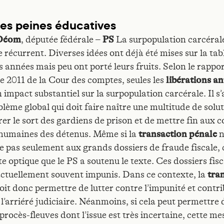
es peines éducatives
 Déom
, députée fédérale –
PS
La surpopulation carcérale
 récurrent. Diverses idées ont déjà été mises sur la tab
s années mais peu ont porté leurs fruits. Selon le rappo
 2011 de la Cour des comptes, seules les
libérations an
 impact substantiel sur la surpopulation carcérale. Il s
lème global qui doit faire naître une multitude de solut
rer le sort des gardiens de prison et de mettre fin aux 
nhumaines des détenus. Même si la
transaction pénale
n
e pas seulement aux grands dossiers de fraude fiscale, c
e optique que le PS a soutenu le texte. Ces dossiers fis
actuellement souvent impunis. Dans ce contexte, la
tra
oit donc permettre de lutter contre l’impunité et contri
l’arriéré judiciaire. Néanmoins, si cela peut permettre 
procès-fleuves dont l’issue est très incertaine, cette me