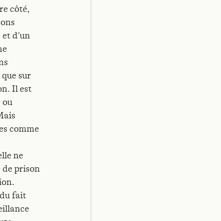
re côté,
sons
 et d’un
me
ns
 que sur
. Il est
s ou
Mais
sées comme
a
lle ne
 de prison
ion.
du fait
illance