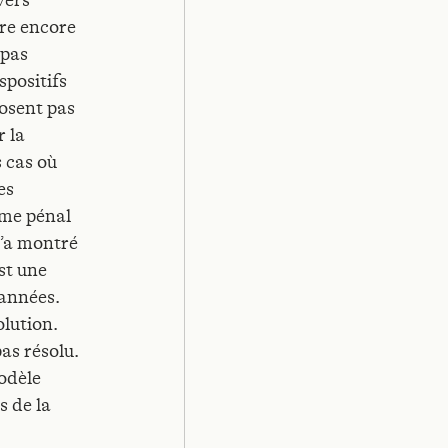
vers
tre encore
 pas
spositifs
posent pas
r la
s cas où
es
ème pénal
l’a montré
st une
 années.
olution.
pas résolu.
odèle
s de la