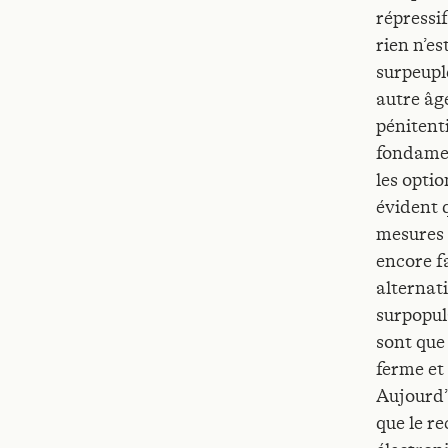
répressif
rien n’es
surpeupl
autre âge
pénitent
fondament
les opti
évident 
mesures a
encore f
alternati
surpopula
sont que
ferme et
Aujourd’h
que le re