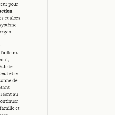
uteur pour
action
s et alors
 système –
argent
n
’ailleurs
énat,
éaliste
peut être
rsonne de
étant
créent au
continuer
famille et