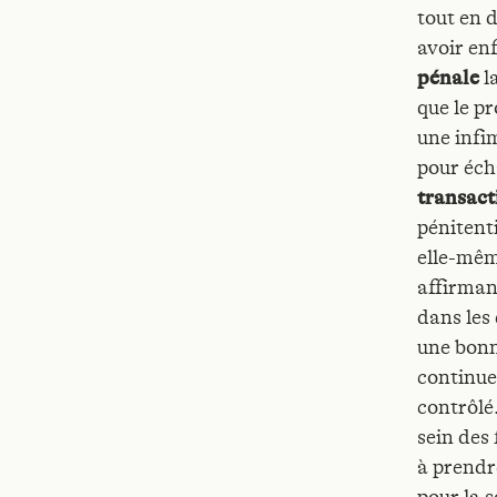
tout en d
avoir enf
pénale
l
que le pr
une infi
pour écha
transact
pénitenti
elle-mêm
affirman
dans les
une bonne
continuer
contrôlé
sein des
à prendr