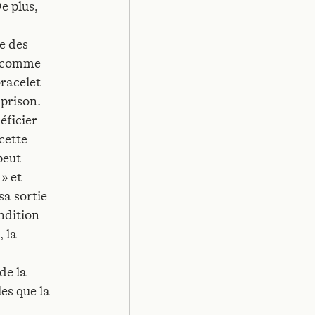
e plus,
e des
é comme
bracelet
 prison.
éficier
cette
peut
 » et
sa sortie
ondition
, la
de la
es que la