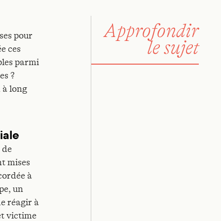
Approfondir
ises pour
le sujet
ée ces
ples parmi
es ?
 à long
iale
l de
nt mises
cordée à
ipe, un
e réagir à
et victime