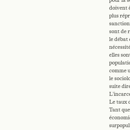
pour la s
doivent ê
plus répr
sanction
sont de r
le débat 
nécessité
elles so
populatio
comme un
le socio
suite dir
L’incarc
Le taux d
Tant que
économiq
surpopul