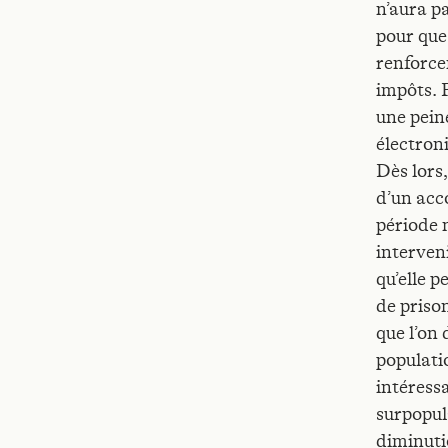
n’aura p
pour que 
renforce
impôts. 
une peine
électroni
Dès lors,
d’un acc
période 
interveni
qu’elle p
de prison
que l’on 
populati
intéressa
surpopul
diminuti