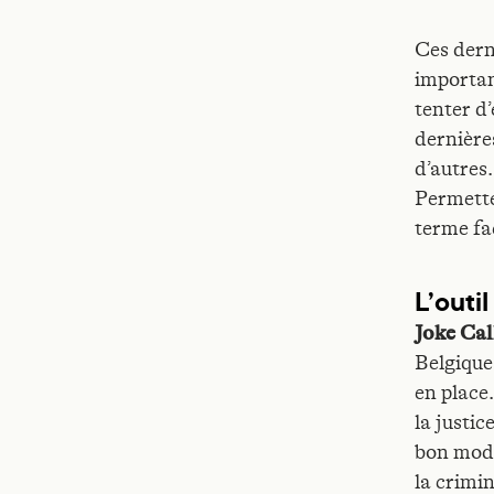
Ces dern
importan
tenter d
dernière
d’autres.
Permette
terme fac
L’outi
Joke Ca
Belgique
en place
la justic
bon mode 
la crimi