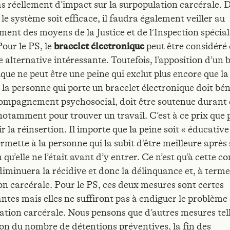
as réellement d’impact sur la surpopulation carcérale. D
le système soit efficace, il faudra également veiller au
ment des moyens de la Justice et de l’Inspection spécial
Pour le PS, le
bracelet électronique
peut être considér
 alternative intéressante. Toutefois, l’apposition d’un 
que ne peut être une peine qui exclut plus encore que la
 la personne qui porte un bracelet électronique doit bén
ompagnement psychosocial, doit être soutenue durant 
notamment pour trouver un travail. C’est à ce prix que 
r la réinsertion. Il importe que la peine soit « éducative
ermette à la personne qui la subit d’être meilleure après 
 qu’elle ne l’était avant d’y entrer. Ce n’est qu’à cette c
diminuera la récidive et donc la délinquance et, à terme
on carcérale. Pour le PS, ces deux mesures sont certes
ntes mais elles ne suffiront pas à endiguer le problème 
ation carcérale. Nous pensons que d’autres mesures tell
on du nombre de détentions préventives, la fin des