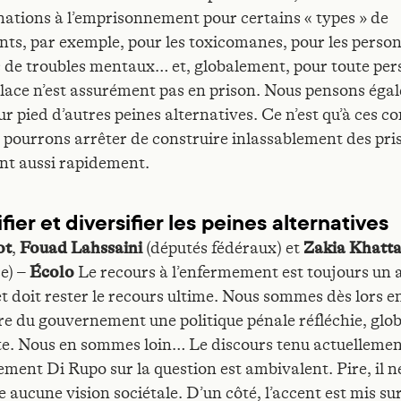
tions à l’emprisonnement pour certains « types » de
nts, par exemple, pour les toxicomanes, pour les perso
s de troubles mentaux… et, globalement, pour toute pe
place n’est assurément pas en prison. Nous pensons éga
ur pied d’autres peines alternatives. Ce n’est qu’à ces c
 pourrons arrêter de construire inlassablement des pris
nt aussi rapidement.
fier et diversifier les peines alternatives
ot
,
Fouad Lahssaini
(députés fédéraux) et
Zakia Khatta
ce) –
Écolo
Le recours à l’enfermement est toujours un 
et doit rester le recours ultime. Nous sommes dès lors e
re du gouvernement une politique pénale réfléchie, glob
e. Nous en sommes loin… Le discours tenu actuellement
ment Di Rupo sur la question est ambivalent. Pire, il n
aucune vision sociétale. D’un côté, l’accent est mis sur