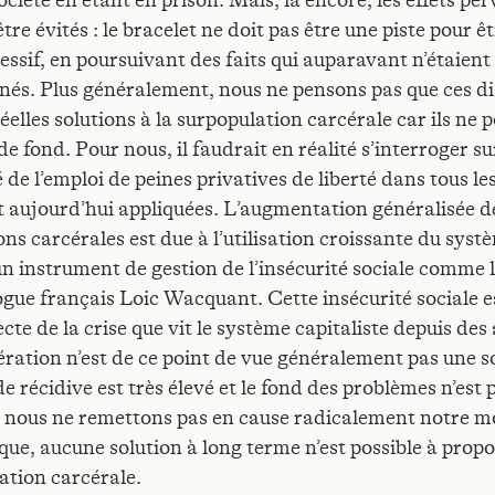
ociété en étant en prison. Mais, là encore, les effets per
tre évités : le bracelet ne doit pas être une piste pour ê
essif, en poursuivant des faits qui auparavant n’étaient
nés. Plus généralement, nous ne pensons pas que ces di
éelles solutions à la surpopulation carcérale car ils ne 
de fond. Pour nous, il faudrait en réalité s’interroger su
 de l’emploi de peines privatives de liberté dans tous le
nt aujourd’hui appliquées. L’augmentation généralisée d
ns carcérales est due à l’utilisation croissante du syst
 instrument de gestion de l’insécurité sociale comme 
logue français Loic Wacquant. Cette insécurité sociale e
ecte de la crise que vit le système capitaliste depuis des
ération n’est de ce point de vue généralement pas une s
e récidive est très élevé et le fond des problèmes n’est 
 nous ne remettons pas en cause radicalement notre m
ue, aucune solution à long terme n’est possible à propo
ation carcérale.