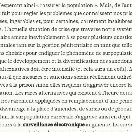
 espérant ainsi « rassurer la population ». Mais, de l’aut
t fait pour régler les problèmes que connaissent nos pri
ées, ingérables et, pour certaines, carrément insalubres
. L’actuelle situation de crise que traverse notre systè
iaire amène inévitablement à se poser plusieurs questio
ales tant sur la gestion pénitentiaire en tant que telle
ons choisies pour endiguer le phénomène de surpopulation
que le développement et la diversification des sanction
lternatives doit être intensifié (et cela aura un coût). 
aut-il que mesures et sanctions soient réellement utili
ves à la prison sinon elles risquent d’aggraver encore l
tion. Les rares alternatives qui existent à l’heure actue
 très rarement appliquées en remplacement d’une peine
 davantage à la place d’amendes, de sursis ou de probat
ui, la surpopulation carcérale s’aggrave ainsi en dépit 
cours à la
surveillance électronique
augmente. La surve