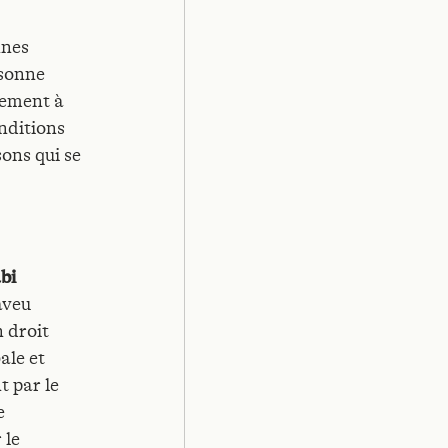
nnes
rsonne
lement à
onditions
ons qui se
bi
aveu
n droit
ale et
 par le
e
 le