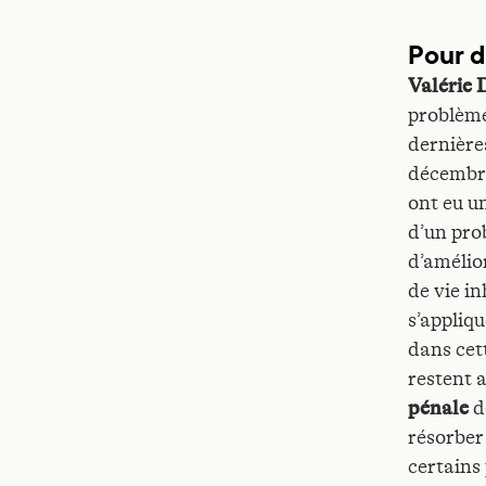
Pour d
Valérie
problème
dernière
décembre
ont eu un
d’un prob
d’amélio
de vie i
s’appliqu
dans cett
restent 
pénale
d
résorber 
certains 