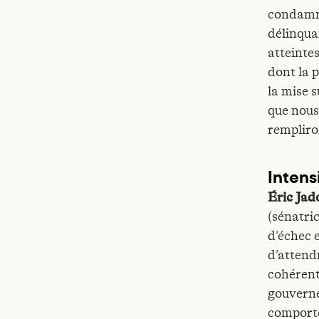
condamna
délinqua
atteinte
dont la 
la mise s
que nous
rempliro
Intensi
Éric Jad
(sénatri
d’échec 
d’attend
cohérent
gouverne
comporte 