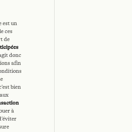
 est un
le ces
rt de
ticipées
’agit donc
ions afin
conditions
e
’est bien
caux
nsaction
buer à
d’éviter
sure