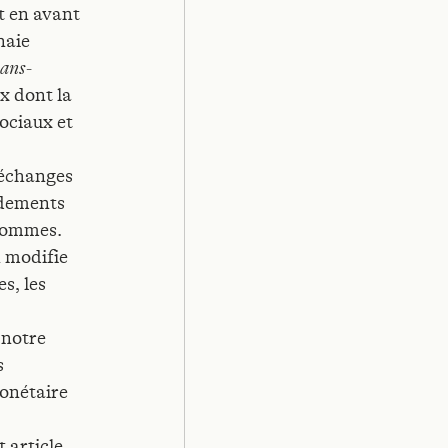
t en avant
naie
sans-
ux dont la
ociaux et
’échanges
ondements
 hommes.
 modifie
s, les
 notre
s
monétaire
 article