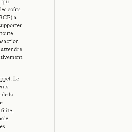
 qui
les coûts
(BCE) a
supporter
 toute
nsaction
s attendre
nitivement
ppel. Le
ents
 de la
ie
faite,
naie
ses