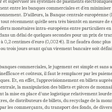
r et superviser les systèmes de paiements électroniques
nent entre les banques commerciales et d’en minimiser 
ionnement. D’ailleurs, la Banque centrale européenne 
tout récemment qu’elle sera très bientôt en mesure de 
sferts monétaires intra-européens entre particuliers en
 dans un délai de quelques secondes pour un prix de tra
r à 0,2 centimes d’euro (0,002 €). Il ne faudra donc plu
 ou trois jours avant qu’un virement bancaire soit défi
 banques commerciales, le jugement est simple et sans a
inefficace et coûteux, il faut le remplacer par les paiem
ques. Et, en effet, l’approvisionnement en billets auprès
entrale, la manipulation des billets et pièces de monna
t la mise en place d’une logistique relativement lourde 
res, de distributeurs de billets, du recyclage de la mon
par les commerçants, du transport des fonds, de diver