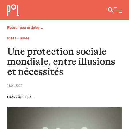
Ouvrir / 
Retour aux articles →
Idées • Travail
Une protection sociale
mondiale, entre illusions
et nécessités
11.04.2022
FRANÇOIS PERL