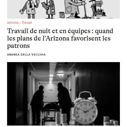
Travail de nuit et en équipes : quand les plans de l’Arizona fa
arizona • Travail
Travail de nuit et en équipes : quand
les plans de l’Arizona favorisent les
patrons
ANDREA DELLA VECCHIA