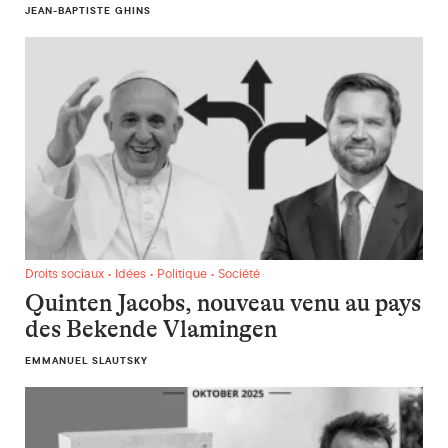
JEAN-BAPTISTE GHINS
Quinten Jacobs, nouveau venu au pays des Bekende Vlamin
Droits sociaux • Idées • Politique • Société
Quinten Jacobs, nouveau venu au pays
des Bekende Vlamingen
EMMANUEL SLAUTSKY