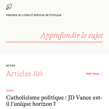
Membre du collectif éditorial de Politique
Approfondir le sujet
ACTUS
Articles
liés
Voir tous →
Catholicisme politique : JD Vance est-il l’unique horizon ?
Idées
Catholicisme politique : JD Vance est-
il l’unique horizon ?