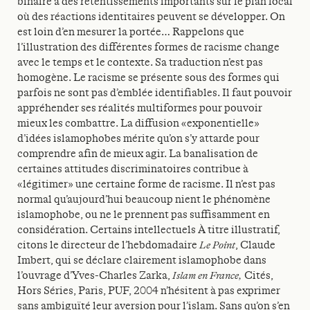
binaire a des retentissements importants sur le plan local
où des réactions identitaires peuvent se développer. On
est loin d’en mesurer la portée… Rappelons que
l’illustration des différentes formes de racisme change
avec le temps et le contexte. Sa traduction n’est pas
homogène. Le racisme se présente sous des formes qui
parfois ne sont pas d’emblée identifiables. Il faut pouvoir
appréhender ses réalités multiformes pour pouvoir
mieux les combattre. La diffusion «exponentielle»
d’idées islamophobes mérite qu’on s’y attarde pour
comprendre afin de mieux agir. La banalisation de
certaines attitudes discriminatoires contribue à
«légitimer» une certaine forme de racisme. Il n’est pas
normal qu’aujourd’hui beaucoup nient le phénomène
islamophobe, ou ne le prennent pas suffisamment en
considération. Certains intellectuels À titre illustratif,
citons le directeur de l’hebdomadaire
Le Point
, Claude
Imbert, qui se déclare clairement islamophobe dans
l’ouvrage d’Yves-Charles Zarka,
Islam en France,
Cités,
Hors Séries, Paris, PUF, 2004 n’hésitent à pas exprimer
sans ambiguïté leur aversion pour l’islam. Sans qu’on s’en