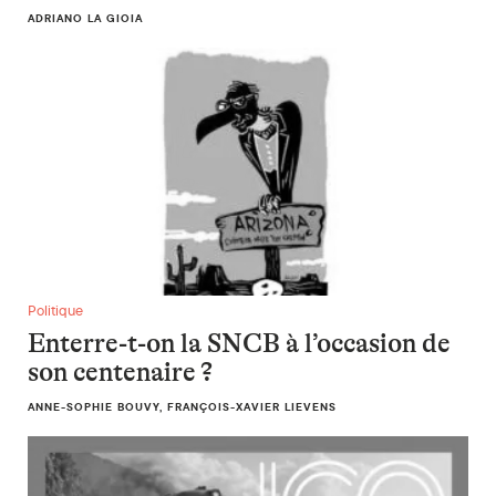
ADRIANO LA GIOIA
Enterre-t-on la SNCB à l’occasion de son centenaire ?
Politique
Enterre-t-on la SNCB à l’occasion de
son centenaire ?
ANNE-SOPHIE BOUVY, FRANÇOIS-XAVIER LIEVENS