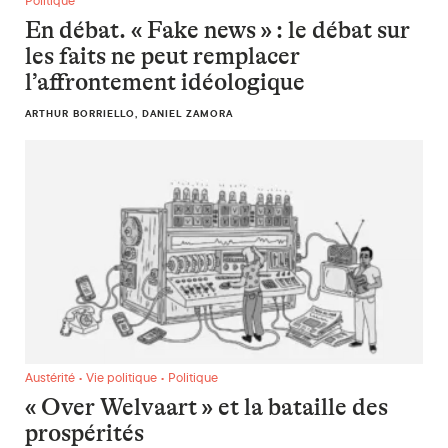
Politique
En débat. « Fake news » : le débat sur
les faits ne peut remplacer
l’affrontement idéologique
ARTHUR BORRIELLO, DANIEL ZAMORA
« Over Welvaart » et la bataille des prospérités
Austérité • Vie politique • Politique
« Over Welvaart » et la bataille des
prospérités