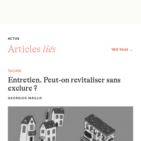
ACTUS
Articles
liés
Voir tous →
Entretien. Peut-on revitaliser sans exclure ?
Société
Entretien. Peut-on revitaliser sans
exclure ?
GEORGIOS MAILLIS