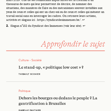
mars 2019. Une de ses réalisations importantes est la création d’un
thesaurus de mots qui leur permettent de décrire, de nommer des
situations, des manières de faire ou des mécanismes souvent invisibles aux
yeux de ceux et celles qui ont un chez-soi ou de ceux et celles qui mènent un
travail social sans en interroger les cadres. On retrouve leurs actions,
activités et slogans ici :
https://syndicatdesimmenses.be/
.
↩
Slogan n°152 du Syndicat des Immenses (voir leur site).
↩
Approfondir le sujet
Le stand-up, « politique low cost » ?
Culture • Société
Le stand-up, « politique low cost » ?
THIBAULT SCOHIER
Dehors les bourges ou dedans le peuple ? La gentrification à
Politique
Dehors les bourges ou dedans le peuple ? La
gentrification à Bruxelles
ISABELLE PAUTHIER