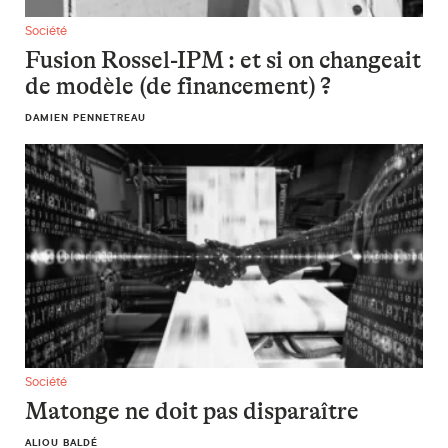
Fusion Rossel-IPM : et si on changeait de modèle (de financ
Société
Fusion Rossel-IPM : et si on changeait
de modèle (de financement) ?
DAMIEN PENNETREAU
Matonge ne doit pas disparaître
Société
Matonge ne doit pas disparaître
ALIOU BALDÉ