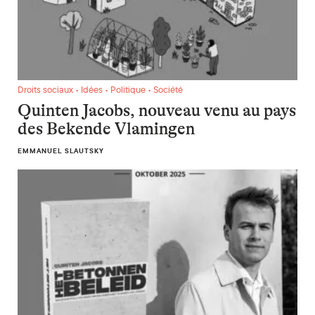
Quinten Jacobs, nouveau venu au pays des Bekende Vlamin
Droits sociaux • Idées • Politique • Société
Quinten Jacobs, nouveau venu au pays
des Bekende Vlamingen
EMMANUEL SLAUTSKY