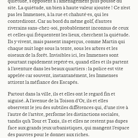
quiétude, s’opposent à l’aménagement plus poussé du
site. La quiétude, un bien à haute valeur ajoutée ! Ce n’est
pas les Immenses, à la rue et chahuté·es, qui les
contrediront. Car au bord du même golf, d’autres
riverains sans-chez-soi, probablement inconnus de ceux
et celles qui fréquentent les lieux, cherchent la quiétude.
Ils y vivent, mais passent inaperçus, comme Martin qui
chaque nuit loge sous la tente, sous les arbres et les
oiseaux de la forêt. Invisibles ici, les Immenses sont
pourtant rapidement repéré·es, quand elles et ils partent
à l’aventure dans les beaux quartiers : la police est vite
appelée car souvent, instantanément, les Immenses
attirent la méfiance des Escapés.
Partout dans la ville, ils et elles ont le regard fin et
aiguisé. À l’avenue de la Toison d’Or, ils et elles
observent le jeu des subtiles différences qui, d’une rive à
l’autre de l’artère, performe les distinctions sociales,
tandis qu’à Tour et Taxis, ils et elles ne restent pas dupes
face aux grands jeux urbanistiques, qui mangent l’espace
des pauvres pour le donner aux riches.