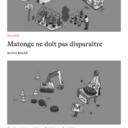
Matonge ne doit pas disparaître
Société
Matonge ne doit pas disparaître
ALIOU BALDÉ
Quinten Jacobs, nouveau venu au pays des Bekende Vlamin