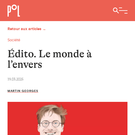
Ouvrir / 
Retour aux articles →
Société
Édito. Le monde à
l’envers
19.03.2025
MARTIN GEORGES