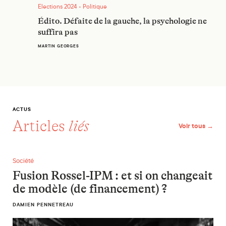
Elections 2024 • Politique
Édito. Défaite de la gauche, la psychologie ne
suffira pas
MARTIN GEORGES
ACTUS
Articles
liés
Voir tous →
Fusion Rossel-IPM : et si on changeait de modèle (de financ
Société
Fusion Rossel-IPM : et si on changeait
de modèle (de financement) ?
DAMIEN PENNETREAU