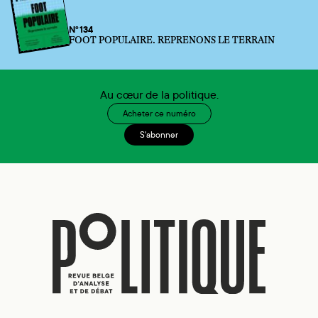
N°134
FOOT POPULAIRE. REPRENONS LE TERRAIN
Au cœur de la politique.
Acheter ce numéro
S'abonner