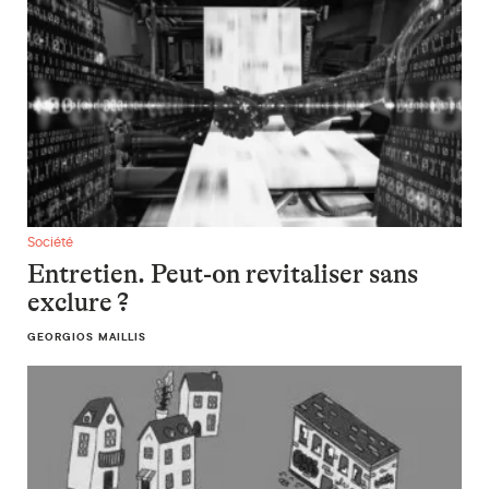
Entretien. Peut-on revitaliser sans exclure ?
Société
Entretien. Peut-on revitaliser sans
exclure ?
GEORGIOS MAILLIS