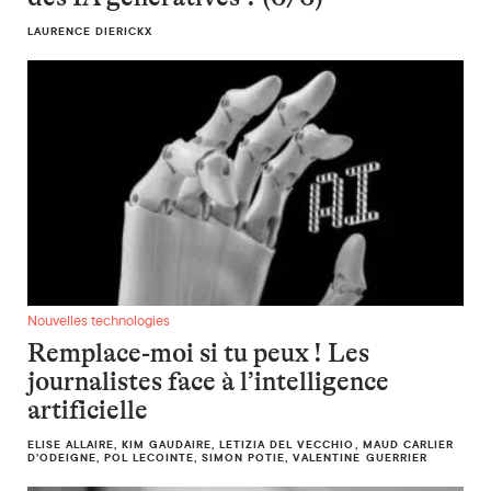
LAURENCE DIERICKX
Remplace-moi si tu peux ! Les journalistes face à l’intelligenc
Nouvelles technologies
Remplace-moi si tu peux ! Les
journalistes face à l’intelligence
artificielle
ELISE ALLAIRE, KIM GAUDAIRE, LETIZIA DEL VECCHIO, MAUD CARLIER
D’ODEIGNE, POL LECOINTE, SIMON POTIE, VALENTINE GUERRIER