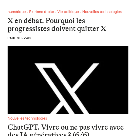
X en débat. Pourquoi les progressistes doivent quitter X
numérique • Extrême droite • Vie politique • Nouvelles technologies
X en débat. Pourquoi les
progressistes doivent quitter X
PAUL SERVAIS
ChatGPT. Vivre ou ne pas vivre avec des IA génératives ? (6/
Nouvelles technologies
ChatGPT. Vivre ou ne pas vivre avec
des IA génératives ? (6/6)