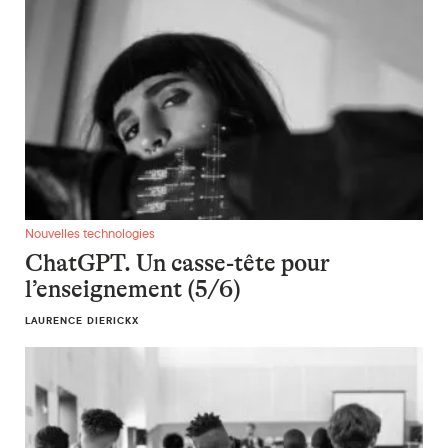
ChatGPT. Un casse-tête pour l’enseignement (5/6)
Nouvelles technologies
ChatGPT. Un casse-tête pour
l’enseignement (5/6)
LAURENCE DIERICKX