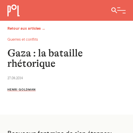
Ouvrir / 
Retour aux articles →
Guerres et conflits
Gaza : la bataille
rhétorique
27.08.2014
HENRI GOLDMAN