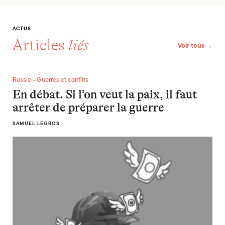
ACTUS
Articles
liés
Voir tous →
En débat. Si l’on veut la paix, il faut arrêter de préparer la gu
Russie • Guerres et conflits
En débat. Si l’on veut la paix, il faut
arrêter de préparer la guerre
SAMUEL LEGROS