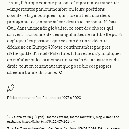
Enfin, l’Europe compte partout d’importantes minorités
– importantes par leur nombre ou leurs positions
sociales et symboliques – qui s’identifient aux deux
protagonistes, comme si leur destin ici se jouait là-bas.
Oui, dans un monde globalisé, ce sont des choses qui
arrivent. La somme de ces singularités ne suffit-elle pas à
expliquer les passions que ce coin de terre déchiré
déchaîne en Europe ? Notre continent n’est pas près
d’être quitte d’Israël/Palestine. Il lui reste à s’y impliquer
en mobilisant les principes universels de la justice et du
droit, tout en tenant autant que possible ses propres
affects à bonne distance.
Rédacteur en chef de Politique de 1997 à 2020.
Footnotes
« Gaza et Alep (Syrie) : même combat, même horreur », blog « Rock the
casbah »,
NouvelObs/ Rue89
, 22/07/2014.
↩
« Le Hamassisme des imbéciles »,
Le Point
, 03/07/2014. Détournement