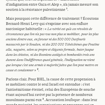
d’indignation entre Gaza et Alep », n’a jamais mesuré son
1
soutien à la résistance palestinienne
.
Mais pourquoi cette différence de traitement ? Écoutons
Bernard-Henri Levy qui s’exprime avec son enflure
narcissique habituelle : «
La vérité est qu’à ces révoltés de
circonstance que l’on n’a pas vus non plus se mobiliser, pour les plus
anciens d’entre eux, en faveur ni des 300 000 Darfouris
massacrés par le Soudan, ni des 200 000 Tchétchènes que Poutine
alla, naguère, selon sa propre et élégante formule, buter jusque
dans les chiottes, ni des Bosniens assiégés et bombardés trois ans
durant dans l’indifférence quasi générale, l’indignation ne vient
que lorsque c’est une armée à majorité juive que l’on peut mettre en
2
cause et condamner
»
.
Parlons clair. Pour BHL, la cause de cette propension à
se mobiliser contre le seul Israël est entendue : c’est
l’antisémitisme éternel, celui des Européens de souche
étant aujourd’hui ravivé par la présence de nombreux
3
musulmans parmi eux
. Accusation loufoque : dans leur
grande majorité, les organisations et personnes qui se