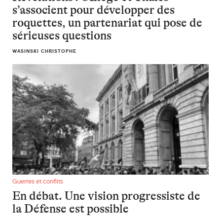
s’associent pour développer des
roquettes, un partenariat qui pose de
sérieuses questions
WASINSKI CHRISTOPHE
En débat. Une vision progressiste de la Défense est possible
Guerres et conflits
En débat. Une vision progressiste de
la Défense est possible