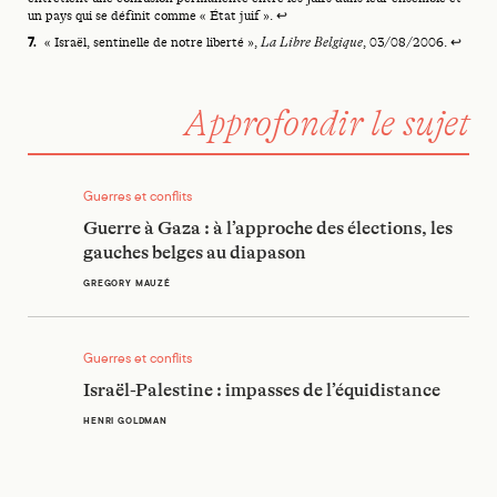
un pays qui se définit comme « État juif ».
↩
« Israël, sentinelle de notre liberté »,
La Libre Belgique
, 03/08/2006.
↩
Approfondir le sujet
Guerre à Gaza : à l’approche des élections, les gauches belge
Guerres et conflits
Guerre à Gaza : à l’approche des élections, les
gauches belges au diapason
GREGORY MAUZÉ
Israël-Palestine : impasses de l’équidistance
Guerres et conflits
Israël-Palestine : impasses de l’équidistance
HENRI GOLDMAN