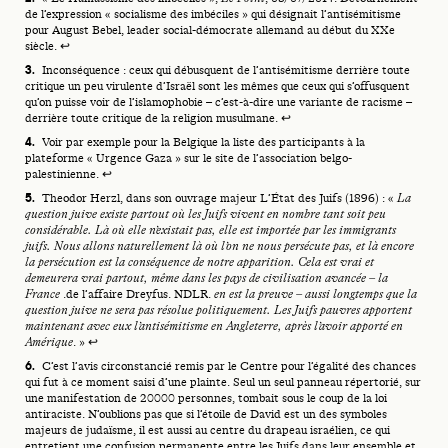
de l’expression « socialisme des imbéciles » qui désignait l’antisémitisme
pour August Bebel, leader social-démocrate allemand au début du XXe
siècle.
↩
Inconséquence : ceux qui débusquent de l’antisémitisme derrière toute
critique un peu virulente d’Israël sont les mêmes que ceux qui s’offusquent
qu’on puisse voir de l’islamophobie – c’est-à-dire une variante de racisme –
derrière toute critique de la religion musulmane.
↩
Voir par exemple pour la Belgique la liste des participants à la
plateforme « Urgence Gaza » sur le site de l’association belgo-
palestinienne.
↩
Theodor Herzl, dans son ouvrage majeur L’État des Juifs (1896) : «
La
question juive existe partout où les Juifs vivent en nombre tant soit peu
considérable. Là où elle n’existait pas, elle est importée par les immigrants
juifs. Nous allons naturellement là où l’on ne nous persécute pas, et là encore
la persécution est la conséquence de notre apparition. Cela est vrai et
demeurera vrai partout, même dans les pays de civilisation avancée – la
France
.de l’affaire Dreyfus. NDLR.
en est la preuve – aussi longtemps que la
question juive ne sera pas résolue politiquement. Les Juifs pauvres apportent
maintenant avec eux l’antisémitisme en Angleterre, après l’avoir apporté en
Amérique
. »
↩
C’est l’avis circonstancié remis par le Centre pour l’égalité des chances
qui fut à ce moment saisi d’une plainte. Seul un seul panneau répertorié, sur
une manifestation de 20000 personnes, tombait sous le coup de la loi
antiraciste. N’oublions pas que si l’étoile de David est un des symboles
majeurs de judaïsme, il est aussi au centre du drapeau israélien, ce qui
entretient une confusion permanente entre les Juifs dans leur ensemble et