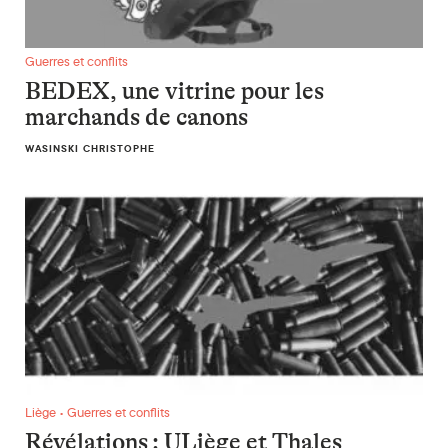
BEDEX, une vitrine pour les marchands de canons
Guerres et conflits
BEDEX, une vitrine pour les
marchands de canons
WASINSKI CHRISTOPHE
Révélations : ULiège et Thales s’associent pour développer d
Liège • Guerres et conflits
Révélations : ULiège et Thales