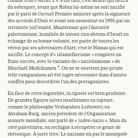
comme d’un « Hitler 2 ». Plus tard, c’est Arafat qui hérita
du sobriquet, avant que Rabin lui-même ne soit nazifié
par le parti de l’actuel Premier ministre après la signature
des accords d’Oslo et avant son assassinat en 1995 par un
terroriste juif exalté. Maintenant que l’Autorité
palestinienne, humiliée de n’avoir rien obtenu d’Israël en
échange de sa bonne volonté, est parée de toutes les
vertus par ses adversaires d’hier, c’est le Hamas qui est
nazifié. Le concept d’« islamofascisme » remporte un
franc succès, avec la variante du « nazislamisme » de
7
Mischaël Modrikamen
. On ne se souvient pas qu’une
telle comparaison ait été jugée nécessaire dans d’autres
conflits pour discréditer l’un des protagonistes.
En face de cette logorrhée, la riposte est bien prudente.
De grandes figures juives israéliennes en rupture,
comme le philosophe Yeshayahou Leibowitz ou
Abraham Burg, ancien président de l’Organisation
sioniste mondiale, ont parlé de « judéo-nazis ». Mais du
côté palestinien, on rechigne à récupérer ce genre de
rhétorique. À juste titre. Le nazisme n’a pas le monopole