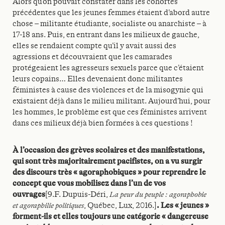
Alors qu’on pouvait constater dans les cohortes
précédentes que les jeunes femmes étaient d’abord autre
chose – militante étudiante, socialiste ou anarchiste – à
17-18 ans. Puis, en entrant dans les milieux de gauche,
elles se rendaient compte qu’il y avait aussi des
agressions et découvraient que les camarades
protégeaient les agresseurs sexuels parce que c’étaient
leurs copains… Elles devenaient donc militantes
féministes à cause des violences et de la misogynie qui
existaient déjà dans le milieu militant. Aujourd’hui, pour
les hommes, le problème est que ces féministes arrivent
dans ces milieux déjà bien formées à ces questions !
À l’occasion des grèves scolaires et des manifestations,
qui sont très majoritairement pacifistes, on a vu surgir
des discours très « agoraphobiques » pour reprendre le
concept que vous mobilisez dans l’un de vos
ouvrages
[9.F. Dupuis-Déri,
La peur du peuple : agoraphobie
et agoraphilie politiques
, Québec, Lux, 2016.]
. Les « jeunes »
forment-ils et elles toujours une catégorie « dangereuse