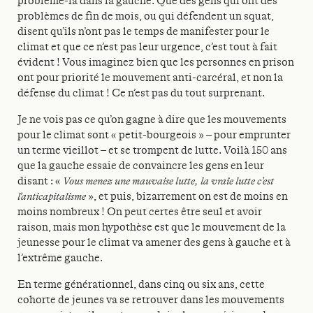
problème-là dans la gauche. Que des gens qui ont des
problèmes de fin de mois, ou qui défendent un squat,
disent qu’ils n’ont pas le temps de manifester pour le
climat et que ce n’est pas leur urgence, c’est tout à fait
évident ! Vous imaginez bien que les personnes en prison
ont pour priorité le mouvement anti-carcéral, et non la
défense du climat ! Ce n’est pas du tout surprenant.
Je ne vois pas ce qu’on gagne à dire que les mouvements
pour le climat sont « petit-bourgeois » – pour emprunter
un terme vieillot – et se trompent de lutte. Voilà 150 ans
que la gauche essaie de convaincre les gens en leur
disant : «
Vous menez une mauvaise lutte, la vraie lutte c’est
l’anticapitalisme
», et puis, bizarrement on est de moins en
moins nombreux ! On peut certes être seul et avoir
raison, mais mon hypothèse est que le mouvement de la
jeunesse pour le climat va amener des gens à gauche et à
l’extrême gauche.
En terme générationnel, dans cinq ou six ans, cette
cohorte de jeunes va se retrouver dans les mouvements