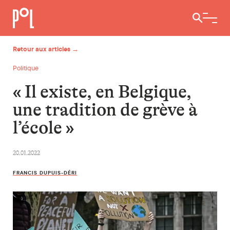
Ouvrir / 
Retour aux articles →
Politique
« Il existe, en Belgique,
une tradition de grève à
l’école »
20.01.2022
FRANCIS DUPUIS-DÉRI