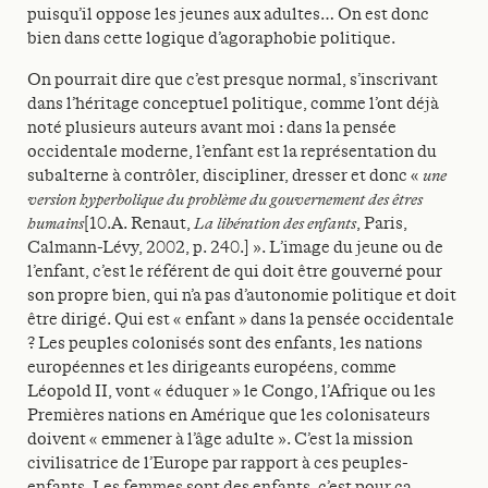
puisqu’il oppose les jeunes aux adultes… On est donc
bien dans cette logique d’agoraphobie politique.
On pourrait dire que c’est presque normal, s’inscrivant
dans l’héritage conceptuel politique, comme l’ont déjà
noté plusieurs auteurs avant moi : dans la pensée
occidentale moderne, l’enfant est la représentation du
subalterne à contrôler, discipliner, dresser et donc «
une
version hyperbolique du problème du gouvernement des êtres
humains
[10.A. Renaut,
La libération des enfants
, Paris,
Calmann-Lévy, 2002, p. 240.] ». L’image du jeune ou de
l’enfant, c’est le référent de qui doit être gouverné pour
son propre bien, qui n’a pas d’autonomie politique et doit
être dirigé. Qui est « enfant » dans la pensée occidentale
? Les peuples colonisés sont des enfants, les nations
européennes et les dirigeants européens, comme
Léopold II, vont « éduquer » le Congo, l’Afrique ou les
Premières nations en Amérique que les colonisateurs
doivent « emmener à l’âge adulte ». C’est la mission
civilisatrice de l’Europe par rapport à ces peuples-
enfants. Les femmes sont des enfants, c’est pour ça