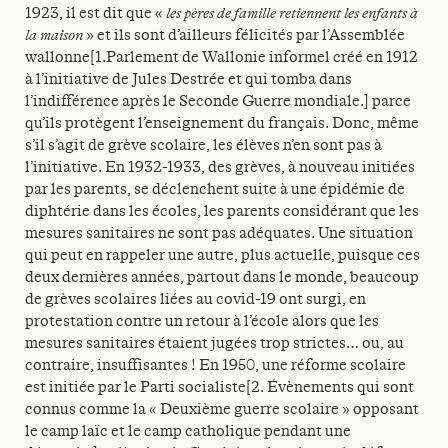
1923, il est dit que «
les pères de famille retiennent les enfants à
la maison
» et ils sont d’ailleurs félicités par l’Assemblée
wallonne[1.Parlement de Wallonie informel créé en 1912
à l’initiative de Jules Destrée et qui tomba dans
l’indifférence après le Seconde Guerre mondiale.] parce
qu’ils protègent l’enseignement du français. Donc, même
s’il s’agit de grève scolaire, les élèves n’en sont pas à
l’initiative. En 1932-1933, des grèves, à nouveau initiées
par les parents, se déclenchent suite à une épidémie de
diphtérie dans les écoles, les parents considérant que les
mesures sanitaires ne sont pas adéquates. Une situation
qui peut en rappeler une autre, plus actuelle, puisque ces
deux dernières années, partout dans le monde, beaucoup
de grèves scolaires liées au covid-19 ont surgi, en
protestation contre un retour à l’école alors que les
mesures sanitaires étaient jugées trop strictes… ou, au
contraire, insuffisantes ! En 1950, une réforme scolaire
est initiée par le Parti socialiste[2. Évènements qui sont
connus comme la « Deuxième guerre scolaire » opposant
le camp laïc et le camp catholique pendant une