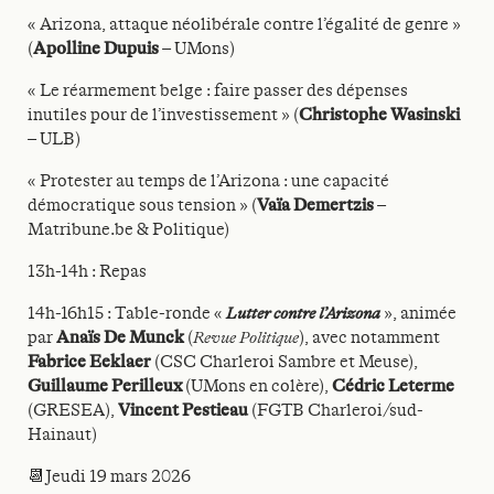
« Arizona, attaque néolibérale contre l’égalité de genre »
(
Apolline Dupuis
– UMons)
« Le réarmement belge : faire passer des dépenses
inutiles pour de l’investissement » (
Christophe Wasinski
– ULB)
« Protester au temps de l’Arizona : une capacité
démocratique sous tension » (
Vaïa Demertzis
–
Matribune.be & Politique)
13h-14h : Repas
14h-16h15 : Table-ronde «
Lutter contre l’Arizona
», animée
par
Anaïs De Munck
(
Revue Politique
), avec notamment
Fabrice Eeklaer
(CSC Charleroi Sambre et Meuse),
Guillaume Perilleux
(UMons en colère),
Cédric Leterme
(GRESEA),
Vincent Pestieau
(FGTB Charleroi/sud-
Hainaut)
📆Jeudi 19 mars 2026