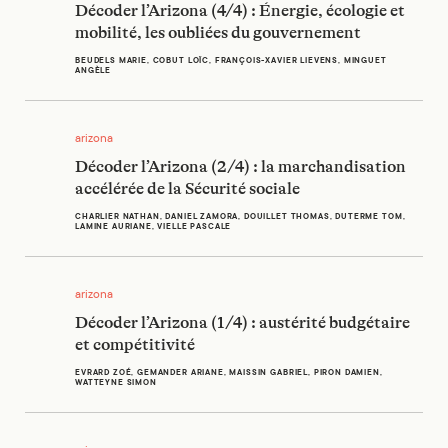
Décoder l’Arizona (4/4) : Énergie, écologie et
mobilité, les oubliées du gouvernement
BEUDELS MARIE, COBUT LOÏC, FRANÇOIS-XAVIER LIEVENS, MINGUET
ANGÈLE
Décoder l’Arizona (2/4) : la marchandisation accélérée de la 
arizona
Décoder l’Arizona (2/4) : la marchandisation
accélérée de la Sécurité sociale
CHARLIER NATHAN, DANIEL ZAMORA, DOUILLET THOMAS, DUTERME TOM,
LAMINE AURIANE, VIELLE PASCALE
Décoder l’Arizona (1/4) : austérité budgétaire et compétitivi
arizona
Décoder l’Arizona (1/4) : austérité budgétaire
et compétitivité
EVRARD ZOÉ, GEMANDER ARIANE, MAISSIN GABRIEL, PIRON DAMIEN,
WATTEYNE SIMON
Décoder l’Arizona : l’accélération d’un néolibéralisme aux ac