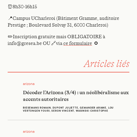
⏰8h30-16h15
📍Campus UCharleroi (Bâtiment Gramme, auditoire
Prestige ; Boulevard Solvay 31, 6000 Charleroi)
✏️Inscription gratuite mais OBLIGATOIRE à
info@gresea.be OU 🔗via
ce formulaire
Articles liés
Décoder l’Arizona (3/4) : un néolibéralisme aux accents autor
arizona
Décoder l’Arizona (3/4) : un néolibéralisme aux
accents autoritaires
BIESEMANS ROMAIN, DUPONT JULIETTE, GEMANDER ARIANE, LOU
VERTONGEN YOURI, SERON VINCENT, WASINSKI CHRISTOPHE
Décoder l’Arizona (4/4) : Énergie, écologie et mobilité, les
arizona