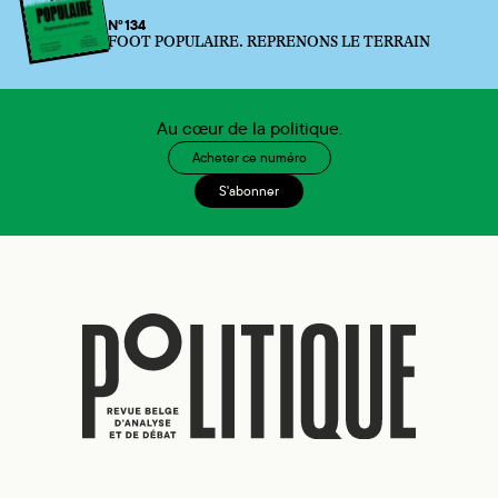
N°134
FOOT POPULAIRE. REPRENONS LE TERRAIN
Au cœur de la politique.
Acheter ce numéro
S'abonner