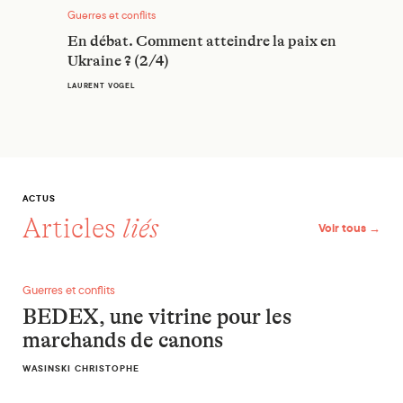
Guerres et conflits
En débat. Comment atteindre la paix en
Ukraine ? (2/4)
LAURENT VOGEL
ACTUS
Articles
liés
Voir tous →
BEDEX, une vitrine pour les marchands de canons
Guerres et conflits
BEDEX, une vitrine pour les
marchands de canons
WASINSKI CHRISTOPHE