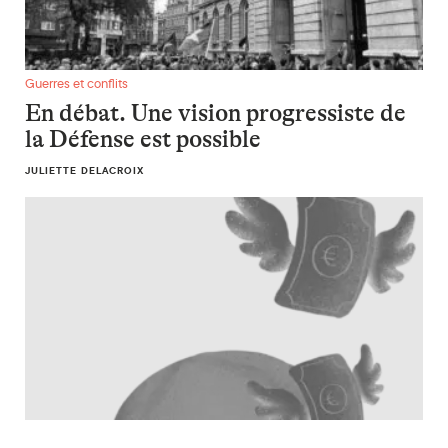
En débat. Une vision progressiste de la Défense est possible
Guerres et conflits
En débat. Une vision progressiste de
la Défense est possible
JULIETTE DELACROIX