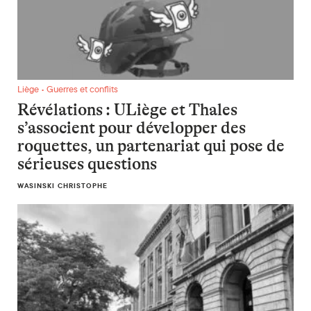
Révélations : ULiège et Thales s’associent pour développer d
Liège • Guerres et conflits
Révélations : ULiège et Thales
s’associent pour développer des
roquettes, un partenariat qui pose de
sérieuses questions
WASINSKI CHRISTOPHE