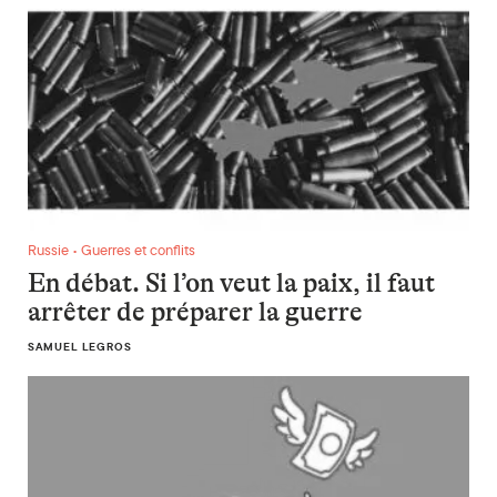
En débat. Si l’on veut la paix, il faut arrêter de préparer la gu
Russie • Guerres et conflits
En débat. Si l’on veut la paix, il faut
arrêter de préparer la guerre
SAMUEL LEGROS