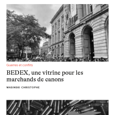
BEDEX, une vitrine pour les marchands de canons
Guerres et conflits
BEDEX, une vitrine pour les
marchands de canons
WASINSKI CHRISTOPHE