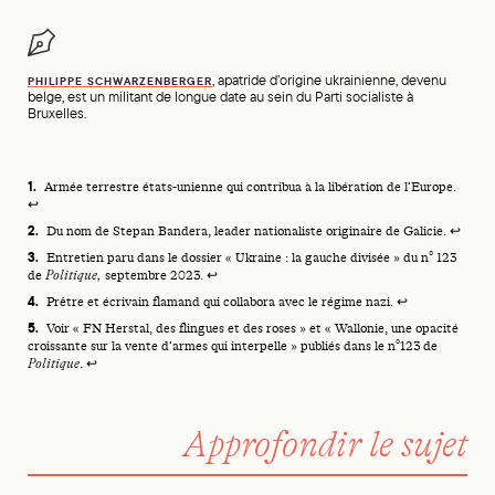
, apatride d’origine ukrainienne, devenu
PHILIPPE SCHWARZENBERGER
belge, est un militant de longue date au sein du Parti socialiste à
Bruxelles.
Footnotes
Armée terrestre états-unienne qui contribua à la libération de l’Europe.
↩
Du nom de Stepan Bandera, leader nationaliste originaire de Galicie.
↩
Entretien paru dans le dossier « Ukraine : la gauche divisée » du
n° 123
de
Politique
,
septembre 2023.
↩
Prêtre et écrivain flamand qui collabora avec le régime nazi.
↩
Voir « FN Herstal, des flingues et des roses » et « Wallonie, une opacité
croissante sur la vente d’armes qui interpelle » publiés dans le
n°123 de
Politique
.
↩
Approfondir le sujet
Hanna Perekhoda sur l’Ukraine : « Pour réfléchir aux solutions