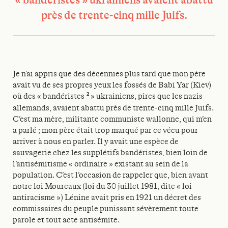
« bandéristes » ukrainiens avaient abattu
près de trente-cinq mille Juifs.
Je n’ai appris que des décennies plus tard que mon père
avait vu de ses propres yeux les fossés de Babi Yar (Kiev)
2
où des « bandéristes
» ukrainiens, pires que les nazis
allemands, avaient abattu près de trente-cinq mille Juifs.
C’est ma mère, militante communiste wallonne, qui m’en
a parlé ; mon père était trop marqué par ce vécu pour
arriver à nous en parler. Il y avait une espèce de
sauvagerie chez les supplétifs bandéristes, bien loin de
l’antisémitisme « ordinaire » existant au sein de la
population. C’est l’occasion de rappeler que, bien avant
notre loi Moureaux (loi du 30 juillet 1981, dite « loi
antiracisme ») Lénine avait pris en 1921 un décret des
commissaires du peuple punissant sévèrement toute
parole et tout acte antisémite.