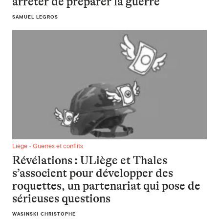
arrêter de préparer la guerre
SAMUEL LEGROS
Révélations : ULiège et Thales s’associent pour développer d
Liège • Guerres et conflits
Révélations : ULiège et Thales
s’associent pour développer des
roquettes, un partenariat qui pose de
sérieuses questions
WASINSKI CHRISTOPHE