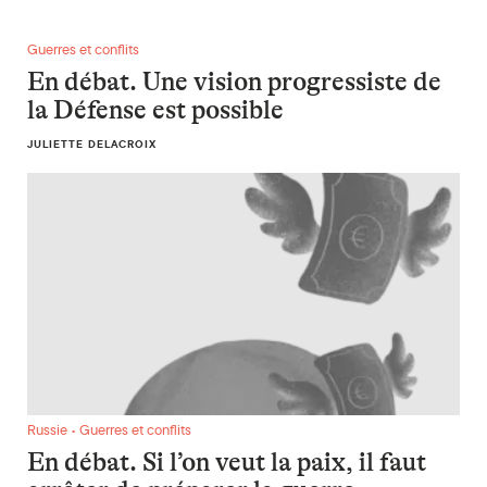
En débat. Une vision progressiste de la Défense est possible
Guerres et conflits
En débat. Une vision progressiste de
la Défense est possible
JULIETTE DELACROIX
En débat. Si l’on veut la paix, il faut arrêter de préparer la gu
Russie • Guerres et conflits
En débat. Si l’on veut la paix, il faut