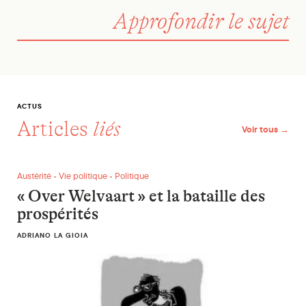
Approfondir le sujet
ACTUS
Articles
liés
Voir tous →
« Over Welvaart » et la bataille des prospérités
Austérité • Vie politique • Politique
« Over Welvaart » et la bataille des
prospérités
ADRIANO LA GIOIA