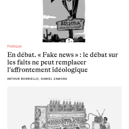
En débat. « Fake news » : le débat sur les faits ne peut remp
Politique
En débat. « Fake news » : le débat sur
les faits ne peut remplacer
l’affrontement idéologique
ARTHUR BORRIELLO, DANIEL ZAMORA