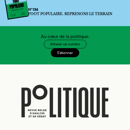
N°134
FOOT POPULAIRE. REPRENONS LE TERRAIN
Au cœur de la politique.
Acheter ce numéro
S'abonner