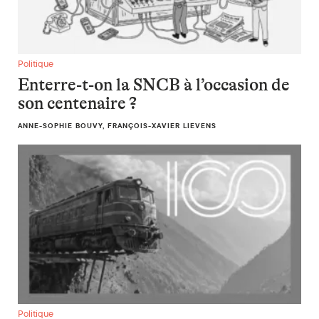
Enterre-t-on la SNCB à l’occasion de son centenaire ?
Politique
Enterre-t-on la SNCB à l’occasion de
son centenaire ?
ANNE-SOPHIE BOUVY, FRANÇOIS-XAVIER LIEVENS
En débat. Pour un tourisme réellement équitable
Politique