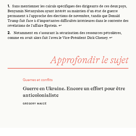
Footnotes
Sans mentionner les calculs spécifiques des dirigeants de ces deux pays,
Benyamin Netanyahou ayant intérêt au maintien d’un
état de guerre
permanent
à l’approche des élections de novembre, tandis que Donald
Trump fait face à d’importantes difficultés intérieures dans le contexte des
révélations de l’affaire Epstein
.
↩
Notamment en s’assurant la sécurisation des ressources pétrolières,
comme en avait alors
fait l’aveu le Vice-Président Dick Cheney.
↩
Approfondir le sujet
Guerre en Ukraine. Encore un effort pour être anticolonialis
Guerres et conflits
Guerre en Ukraine. Encore un effort pour être
anticolonialiste
GREGORY MAUZÉ