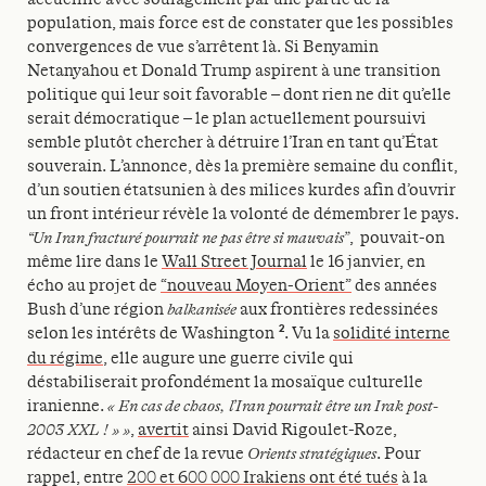
population, mais force est de constater que les possibles
convergences de vue s’arrêtent là. Si Benyamin
Netanyahou et Donald Trump aspirent à une transition
politique qui leur soit favorable – dont rien ne dit qu’elle
serait démocratique – le plan actuellement poursuivi
semble plutôt chercher à détruire l’Iran en tant qu’État
souverain. L’annonce, dès la première semaine du conflit,
d’un soutien étatsunien à des milices kurdes afin d’ouvrir
un front intérieur révèle la volonté de démembrer le pays.
“Un Iran fracturé pourrait ne pas être si mauvais”
, pouvait-on
même lire dans le
Wall Street Journal
le 16 janvier, en
écho au projet de
“nouveau Moyen-Orient”
des années
Bush d’une région
balkanisée
aux frontières redessinées
2
selon les intérêts de Washington
. Vu la
solidité interne
du régime
, elle augure une guerre civile qui
déstabiliserait profondément la mosaïque culturelle
iranienne.
« En cas de chaos, l’Iran pourrait être un Irak post-
2003 XXL ! » »
,
avertit
ainsi David Rigoulet-Roze,
rédacteur en chef de la revue
Orients stratégiques
. Pour
rappel, entre
200 et 600 000 Irakiens ont été tués
à la