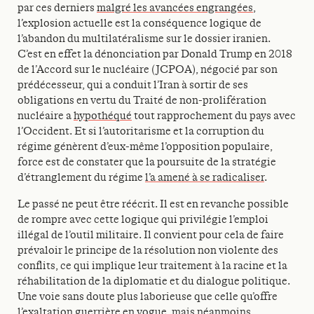
par ces derniers
malgré les avancées engrangées
,
l’explosion actuelle est la conséquence logique de
l’abandon du multilatéralisme sur le dossier iranien.
C’est en effet la dénonciation par Donald Trump en 2018
de l’Accord sur le nucléaire (JCPOA), négocié par son
prédécesseur, qui a conduit l’Iran à sortir de ses
obligations en vertu du Traité de non-prolifération
nucléaire a
hypothéqué
tout rapprochement du pays avec
l’Occident. Et si l’autoritarisme et la corruption du
régime génèrent d’eux-même l’opposition populaire,
force est de constater que la poursuite de la stratégie
d’étranglement du régime
l’a amené à se radicaliser
.
Le passé ne peut être réécrit. Il est en revanche possible
de rompre avec cette logique qui privilégie l’emploi
illégal de l’outil militaire. Il convient pour cela de faire
prévaloir le principe de la résolution non violente des
conflits, ce qui implique leur traitement à la racine et la
réhabilitation de la diplomatie et du dialogue politique.
Une voie sans doute plus laborieuse que celle qu’offre
l’exaltation guerrière en vogue, mais néanmoins