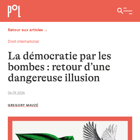
Ouvrir / 
Retour aux articles →
Droit international
La démocratie par les
bombes : retour d’une
dangereuse illusion
06.03.2026
GREGORY MAUZÉ