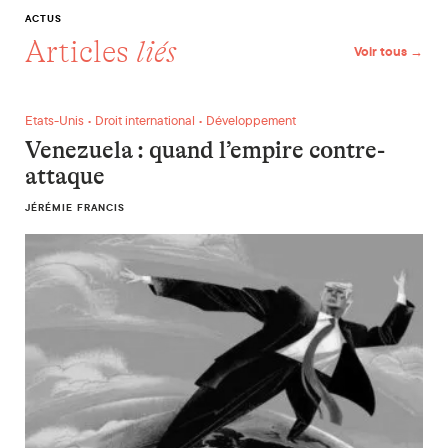
ACTUS
Articles
liés
Voir tous →
Venezuela : quand l’empire contre-attaque
Etats-Unis • Droit international • Développement
Venezuela : quand l’empire contre-
attaque
JÉRÉMIE FRANCIS