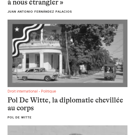
à nous étrangler »
JUAN ANTONIO FERNÁNDEZ PALACIOS
Pol De Witte, la diplomatie chevillée au corps
Droit international • Politique
Pol De Witte, la diplomatie chevillée
au corps
POL DE WITTE