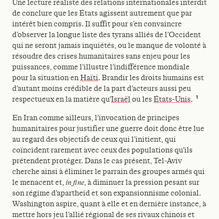
Une lecture réaliste des relations internationales interdit
de conclure que les États agissent autrement que par
intérêt bien compris. Il suffit pour s’en convaincre
d’observer la longue liste des tyrans alliés de l’Occident
qui ne seront jamais inquiétés, ou le manque de volonté à
résoudre des crises humanitaires sans enjeu pour les
puissances, comme l’illustre l’indifférence mondiale
pour la situation en
Haïti
. Brandir les droits humains est
d’autant moins crédible de la part d’acteurs aussi peu
1
respectueux en la matière qu’
Israël
ou les
États-Unis
.
En Iran comme ailleurs, l’invocation de principes
humanitaires pour justifier une guerre doit donc être lue
au regard des objectifs de ceux qui l’initient, qui
coïncident rarement avec ceux des populations qu’ils
prétendent protéger. Dans le cas présent, Tel-Aviv
cherche ainsi à éliminer le parrain des groupes armés qui
le menacent et,
in fine
, à diminuer la pression pesant sur
son régime d’apartheid et son expansionnisme colonial.
Washington aspire, quant à elle et en dernière instance, à
mettre hors jeu l’allié régional de ses rivaux chinois et