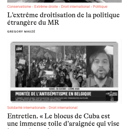
L’extrême droitisation de la politique étrangère du MR
Conservatisme • Extrême droite • Droit international • Politique
L’extrême droitisation de la politique
étrangère du MR
GREGORY MAUZÉ
Entretien. « Le blocus de Cuba est une immense toile d’araign
Solidarité internationale • Droit international
Entretien. « Le blocus de Cuba est
une immense toile d’araignée qui vise