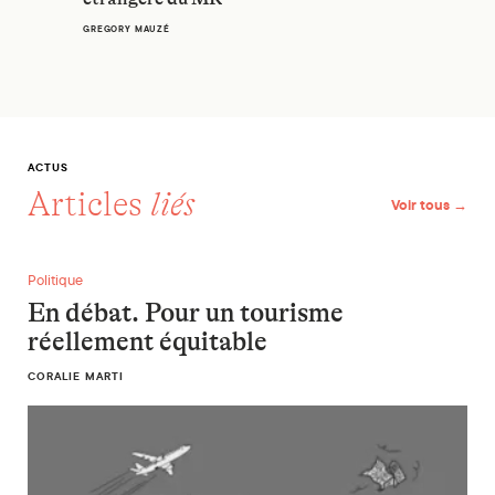
GREGORY MAUZÉ
ACTUS
Articles
liés
Voir tous →
En débat. Pour un tourisme réellement équitable
Politique
En débat. Pour un tourisme
réellement équitable
CORALIE MARTI