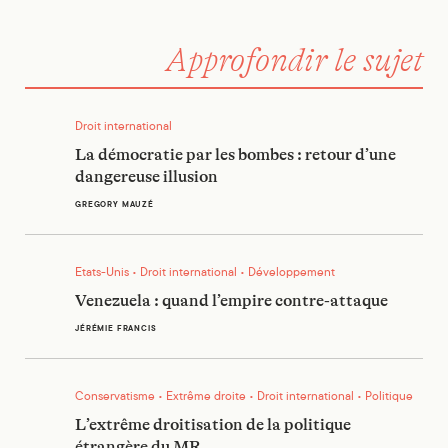
Approfondir le sujet
La démocratie par les bombes : retour d’une dangereuse illus
Droit international
La démocratie par les bombes : retour d’une
dangereuse illusion
GREGORY MAUZÉ
Venezuela : quand l’empire contre-attaque
Etats-Unis • Droit international • Développement
Venezuela : quand l’empire contre-attaque
JÉRÉMIE FRANCIS
L’extrême droitisation de la politique étrangère du MR
Conservatisme • Extrême droite • Droit international • Politique
L’extrême droitisation de la politique
étrangère du MR