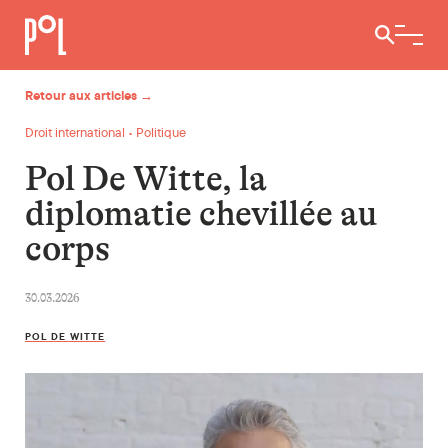
Ouvrir / 
Retour aux articles →
Droit international • Politique
Pol De Witte, la
diplomatie chevillée au
corps
30.03.2026
POL DE WITTE