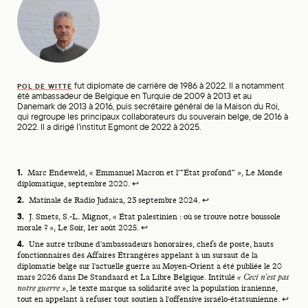
fut diplomate de carrière de 1986 à 2022. Il a notamment
POL DE WITTE
été ambassadeur de Belgique en Turquie de 2009 à 2013 et au
Danemark de 2013 à 2016, puis secrétaire général de la Maison du Roi,
qui regroupe les principaux collaborateurs du souverain belge, de 2016 à
2022. Il a dirigé l’institut Egmont de 2022 à 2025.
Footnotes
Marc Endeweld, « Emmanuel Macron et l’“État profond” », Le Monde
diplomatique, septembre 2020.
↩
Matinale de
Radio Judaica
, 23 septembre 2024.
↩
J. Smets, S.-L. Mignot,
« État palestinien : où se trouve notre boussole
morale ? »
, Le Soir, 1er août 2025.
↩
Une autre tribune d'ambassadeurs honoraires, chefs de poste, hauts
fonctionnaires des Affaires Étrangères appelant à un sursaut de la
diplomatie belge sur l'actuelle guerre au Moyen-Orient a été publiée le 20
mars 2026 dans De Standaard et La Libre Belgique. Intitulé
« Ceci n'est pas
notre guerre »
, le texte marque sa solidarité avec la population iranienne,
tout en appelant à refuser tout soutien à l'offensive israélo-étatsunienne.
↩