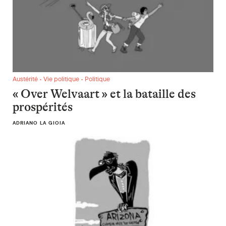
« Over Welvaart » et la bataille des prospérités
Austérité • Vie politique • Politique
« Over Welvaart » et la bataille des
prospérités
ADRIANO LA GIOIA