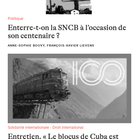
Enterre-t-on la SNCB à l’occasion de son centenaire ?
Politique
Enterre-t-on la SNCB à l’occasion de
son centenaire ?
ANNE-SOPHIE BOUVY, FRANÇOIS-XAVIER LIEVENS
Entretien. « Le blocus de Cuba est une immense toile d’araign
Solidarité internationale • Droit international
Entretien. « Le blocus de Cuba est