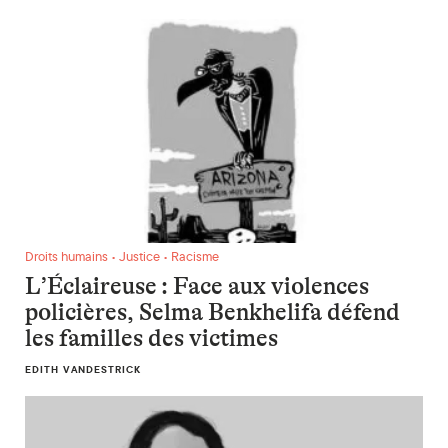
L’Éclaireuse : Face aux violences policières, Selma Benkheli
Droits humains • Justice • Racisme
L’Éclaireuse : Face aux violences
policières, Selma Benkhelifa défend
les familles des victimes
EDITH VANDESTRICK