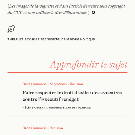
(
Les images de la vignette et dans l’article demeure sous copyright
du CVB et sont utilisées à titre d’illustration.
)
est rédacteur à la revue Politique
THIBAULT SCOHIER
Approfondir le sujet
Faire respecter le droit d’asile : des avocat·es contre l’Exécut
Droits humains • Migrations • Racisme
Faire respecter le droit d’asile : des avocat·es
contre l’Exécutif renégat
HÉLÈNE CROKART, VÉRONIQUE VAN DER PLANCKE
Affaire Sourour Abouda : « Il y a trop de cas pour qu’on ne pui
Droits humains • Racisme