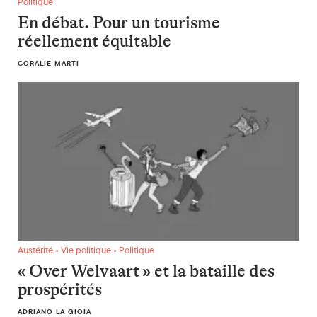
Politique
En débat. Pour un tourisme
réellement équitable
CORALIE MARTI
« Over Welvaart » et la bataille des prospérités
Austérité • Vie politique • Politique
« Over Welvaart » et la bataille des
prospérités
ADRIANO LA GIOIA