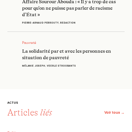
Affaire Sourour Abouda : « Il y a trop de cas
pour qu’on ne puisse pas parler de racisme
d’État »
PIERRE-ARNAUD PERROUTY, REDACTION
La solidarité par et avec les personnes en situation de pauvr
Pauvreté
La solidarité par et avec les personnes en
situation de pauvreté
MÉLANIE JOSEPH, VEERLE STROOBANTS
ACTUS
Articles
liés
Voir tous →
En débat. Pour un tourisme réellement équitable