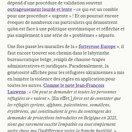
dépend d’une procédure de validation souvent
outrageusement lourde et lente
– ce qui est un comble
pour une procédure « urgente » ! Et on pourrait encore
évoquer de nombreux cas particuliers qui démontrent
qu’on est face à une politique systématique et réfléchie et
pas simplement à une série de « problèmes » séparés.
Une fois passé les murailles de la «
forteresse Europe
», il
faut encore trouver son chemin dans le labyrinthe
bureaucratique belge, rempli de chausse-trapes
administratives et juridiques. Paradoxalement, la
générosité affichée pour les réfugiées ukrainiennes a mis
en lumière la violence des règles en application pour
toutes les autres.
Comme le note
Jean-François
Lauwens
: «
On peut se demander si toutes les personnes
réfugiées se « valent ».
[En effet,]
force est de constater que
les réfugiés syriens, afghans, palestiniens, somaliens,
érythréens, qui constituaient le gros du contingent des
demandes de protections introduites en Belgique en 2021,
n’ont que rarement suscité l’empathie ou tout simplement
autre chose que l’indifférence voire la franche hostilité.
»