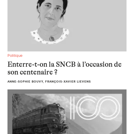
Enterre-t-on la SNCB à l’occasion de son centenaire ?
Politique
Enterre-t-on la SNCB à l’occasion de
son centenaire ?
ANNE-SOPHIE BOUVY, FRANÇOIS-XAVIER LIEVENS