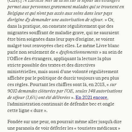
(Ciré).] : «
L’article 9ter de la loi sur le séjour des étrangers
permet aux personnes gravement malades qui se trouvent en
Belgique et qui n’ont pas accès aux soins dans leur pays
d’origine d’y demander une autorisation de séjour.
» Or,
dans la pratique, on constate régulièrement que des
migrantes souffrant de maladie grave, qui ne sauraient
être bien soignées dans leur pays d’origine, se voient
malgré tout renvoyées chez elles. Le même Livre blanc
parle non seulement de «
dysfonctionnements
» au sein de
l’Office des étrangers, appliquant la lecture la plus
stricte possible des textes et des directives
ministérielles, mais aussi d’une volonté régulièrement
affichée par le politique de durcir toujours un peu plus
ces règles. Pourtant les chiffres sont là, en 2013, «
sur
9010 demandes clôturées par l’OE, seules 148 autorisations
de séjour (1,6%) ont été délivrées
».
En 2021 encore
,
l’administration continuait de défendre bec et ongle
cette ligne « dure ».
Fondée sur une peur, on pourrait même aller jusqu’à dire
une paranoïa de voir déferler les « touristes médicaux »