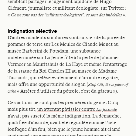
semblant partager le jugement lapidaire de Hugo
Clément, journaliste et militant écologiste,
sur Twitter
:
«
Ce ne sont pas des “militants écologistes”, ce sont des imbéciles
».
Indignation sélective
D’autres incidents similaires vont suivre : de la purée de
pommes de terre sur Les Meules de Claude Monet au
musée Barberini de Potsdam, une substance
indéterminée sur La Jeune fille à la perle de Johannes
Vermeer au Mauritshuis de La Haye et même l’entartrage
de la statue du Roi Charles III au musée de Madame
Tussauds, qui relève évidemment d’un autre registre,
mais offre une opportunité de slogan (
Stop Oil, it’s a piece of
cake
« Arrêter d’utiliser du pétrole, c’est du gâteau »).
Ces actions ne sont pas les premières du genre. Cinq
mois plus tôt,
un attentat pâtissier contre
La Joconde
n’avait pas suscité la même indignation. La démarche,
qualifiée d’absurde, avait été regardée comme l’acte
loufoque d’un fou, bien que le jeune homme ait clamé
avoir posé son geste pour attirer l’attention sur la