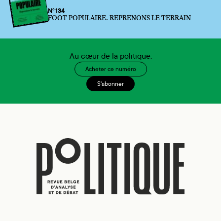
N°134
FOOT POPULAIRE. REPRENONS LE TERRAIN
Au cœur de la politique.
Acheter ce numéro
S'abonner