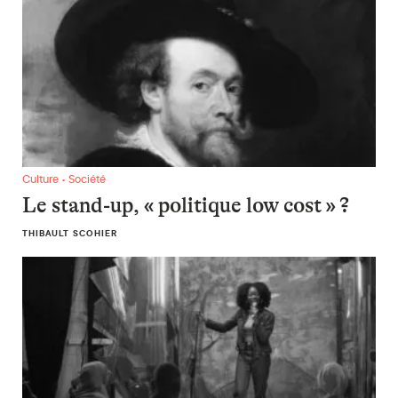
Le stand-up, « politique low cost » ?
Culture • Société
Le stand-up, « politique low cost » ?
THIBAULT SCOHIER