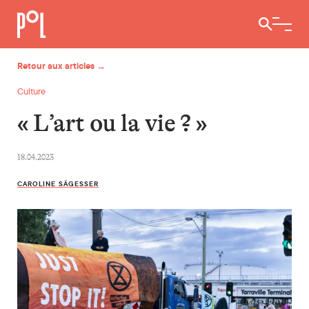
Ouvrir / 
Retour aux articles →
Culture
« L’art ou la vie ? »
18.04.2023
CAROLINE SÄGESSER