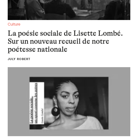
La poésie sociale de Lisette Lombé. Sur un nouveau recueil 
Culture
La poésie sociale de Lisette Lombé.
Sur un nouveau recueil de notre
poétesse nationale
JULY ROBERT