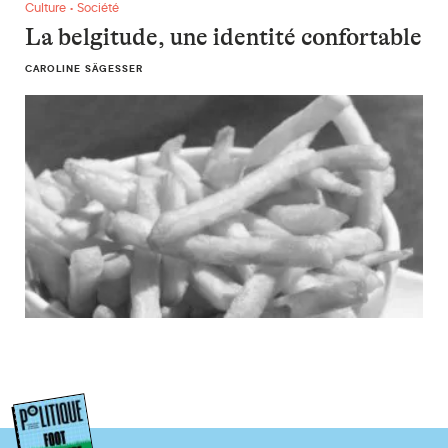
La belgitude, une identité confortable
Culture • Société
La belgitude, une identité confortable
CAROLINE SÄGESSER