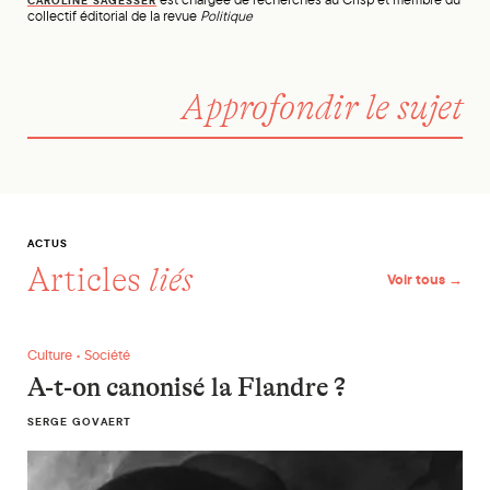
CAROLINE SÄGESSER
collectif éditorial de la revue
Politique
Approfondir le sujet
ACTUS
Articles
liés
Voir tous →
A-t-on canonisé la Flandre ?
Culture • Société
A-t-on canonisé la Flandre ?
SERGE GOVAERT