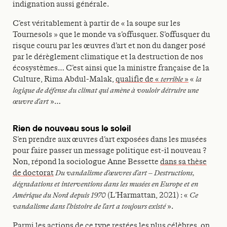
indignation aussi générale.
C’est véritablement à partir de « la soupe sur les
Tournesols » que le monde va s’offusquer. S’offusquer du
risque couru par les œuvres d’art et non du danger posé
par le dérèglement climatique et la destruction de nos
écosystèmes… C’est ainsi que la ministre française de la
Culture, Rima Abdul-Malak,
qualifie de «
terrible
»
«
la
logique de défense du climat qui amène à vouloir détruire une
œuvre d’art
»…
Rien de nouveau sous le soleil
S’en prendre aux œuvres d’art exposées dans les musées
pour faire passer un message politique est-il nouveau ?
Non, répond la sociologue Anne Bessette
dans sa thèse
de doctorat
Du vandalisme d’œuvres d’art – Destructions,
dégradations et interventions dans les musées en Europe et en
Amérique du Nord depuis 1970
(L’Harmattan, 2021) : «
Ce
vandalisme dans l’histoire de l’art a toujours existé
».
Parmi les actions de ce type restées les plus célèbres, on