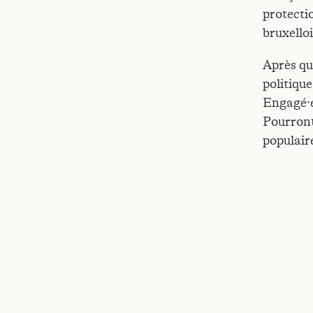
protecti
bruxelloi
Après qu
politique
Engagé·
Pourront
populaire