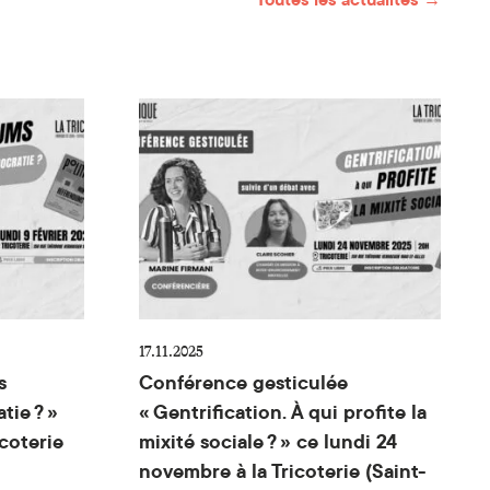
s du gouvernement ce jeudi 19 mars à Charleroi !
auveront-ils la démocratie ? » ce lundi 9 février à la T
Conférence gesticulée « Gentrification. 
17.11.2025
s
Conférence gesticulée
tie ? »
« Gentrification. À qui profite la
icoterie
mixité sociale ? » ce lundi 24
novembre à la Tricoterie (Saint-