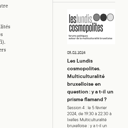
ntre
Les Lundis cosmopolites. Multicu
lités
es
i).
ers
05.02.2024
Les Lundis
cosmopolites.
Multiculturalité
bruxelloise en
question : y a t-il un
prisme flamand ?
Session 4 : le 5 février
2024, de 19:30 à 22:30 à
Ixelles Multiculturalité
bruxelloise : y a t-il un