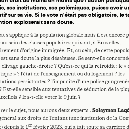
ion croit de moins en moins que l’action politique
is, ses institutions, ses polémiques, puisse avoir 
atif sur sa vie. Si le vote n’était pas obligatoire, le 
ntion exploserait sans doute.
t s’applique à la population globale mais il est encore p
au sein des classes populaires qui sont, à Bruxelles,
irement d’origine immigrée. Et, au sein, de cette popula
 est sans doute la plus désabusée. Se sent-elle concerné
 clivage gauche-droite ? Qu’est-ce qui la refroidit : le « 
ique » ? l’état de l’enseignement ou du logement ? les
nations persistantes ? l’impunité d’une police gangrenée
 Est-elle sensible aux tentatives de séduction de la plu
uxellois ? Ira-t-elle voter le 9 juin ?
rer le sujet, nous aurons deux experts :
Solayman Laq
général aux droits de l’enfant (une institution de la 
er
) depuis le 1
février 2023, qui a fait toute sa carrière 