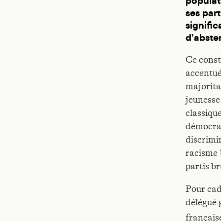
populat
ses part
signific
d’abste
Ce consta
accentué 
majorita
jeunesse
classique
démocrat
discrimi
racisme ?
partis br
Pour cad
délégué 
française