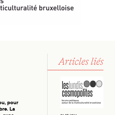
Articles liés
Les Lundis cosmopolites. Le « fo
ou, pour
bre. La