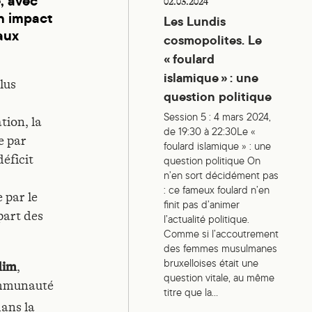
, avec
02.03.2024
un impact
Les Lundis
taux
cosmopolites. Le
« foulard
islamique » : une
lus
question politique
Session 5 : 4 mars 2024,
tion, la
de 19:30 à 22:30Le «
e par
foulard islamique » : une
déficit
question politique On
n’en sort décidément pas
: ce fameux foulard n’en
 par le
finit pas d’animer
part des
l’actualité politique.
Comme si l’accoutrement
des femmes musulmanes
bruxelloises était une
dim
,
question vitale, au même
Communauté
titre que la…
dans la