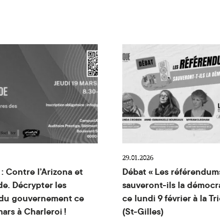
 ce lundi 13 avril à la Tricoterie (St-Gilles)
: Contre l’Arizona et son monde. Décrypter les mesure
Débat « Les référendums s
29.01.2026
: Contre l’Arizona et
Débat « Les référendum
e. Décrypter les
sauveront-ils la démocra
du gouvernement ce
ce lundi 9 février à la Tr
mars à Charleroi !
(St-Gilles)