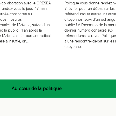
en collaboration avec le GRESEA,
Politique vous donne rendez-vo
rendez-vous le jeudi 19 mars
9 février pour un débat sur les
urnée consacrée au
référendums et autres initiativ
 des mesures
citoyennes, suivi d’un échange
ales de l’Arizona, suivie d’un
public ! À l’occasion de la par
 le public ! 1 an après la
dernier numéro consacré aux
 l’Arizona et le tournant radical
référendums, la revue Politique
lle a insufflé, on…
à une rencontre-débat sur les i
citoyennes,…
Au cœur de la politique.