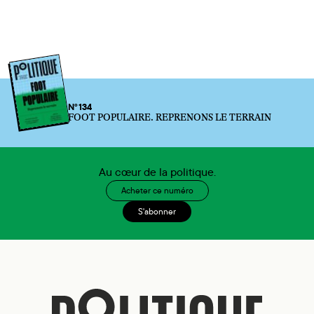
N°134
FOOT POPULAIRE. REPRENONS LE TERRAIN
Au cœur de la politique.
Acheter ce numéro
S'abonner