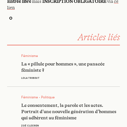
Entrée libre
mais
INSCRIPTION OBLIGATOIRE
via
ce
lien
Articles liés
La « pillule pour hommes », une panacée féministe ?
Féminisme
La « pillule pour hommes », une panacée
féministe ?
LOLA TRIBOUT
Le consentement, la parole et les actes. Portrait d’une nou
Féminisme • Politique
Le consentement, la parole et les actes.
Portrait d’une nouvelle génération d’hommes
qui adhèrent au féminisme
ZOÉ CLEEREN