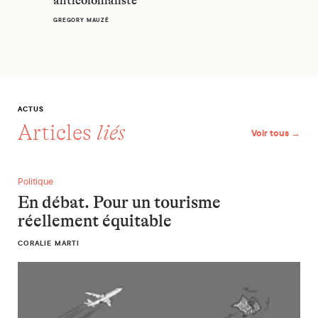
anticolonialiste
GREGORY MAUZÉ
ACTUS
Articles
liés
Voir tous →
En débat. Pour un tourisme réellement équitable
Politique
En débat. Pour un tourisme
réellement équitable
CORALIE MARTI