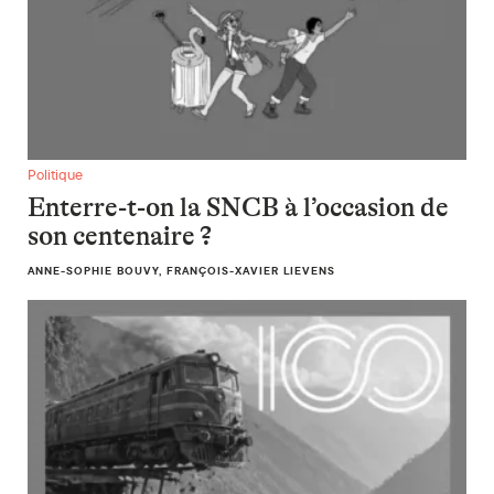
Enterre-t-on la SNCB à l’occasion de son centenaire ?
Politique
Enterre-t-on la SNCB à l’occasion de
son centenaire ?
ANNE-SOPHIE BOUVY, FRANÇOIS-XAVIER LIEVENS