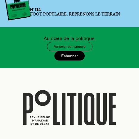
N°134
FOOT POPULAIRE. REPRENONS LE TERRAIN
Au cœur de la politique.
Acheter ce numéro
S'abonner