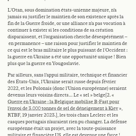
L’Otan, sous domination états-unienne majeure, n’a
jamais su justifier le maintien de son existence après la
fin de la Guerre froide, or une alliance n’a pas vocation à
continuer à exister si les conditions de sa création
disparaissent, et l’organisation cherche désespérément –
en permanence – une raison pour justifier le maintien de
ce qui est le bras militaire le plus puissant de l’Occident :
la guerre en Ukraine a été une opportunité unique ! Bien
plus que la guerre en Yougoslavie.
Par ailleurs, sans l’appui militaire, technique et financier
des États-Unis, l’Ukraine serait russe depuis février
2022, et les Polonais (donc l’Union européenne) seraient
devenus leurs voisins directs… Le « sel » belge[2. «
Guerre en Ukraine : la Belgique mobilise B-Fast pour
l’envoi de 3.000 tonnes de sel de déneigement à Kiev
»,
RTBF, 19 janvier 2023.], les trois chars Leclerc et les
casques portugais n’auraient rien pu changer. La défense
européenne était un projet, avec la toute-puissance
militaire et financière US, elle est devenue une farce !