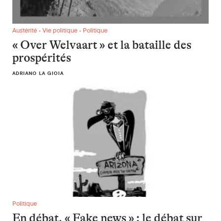
« Over Welvaart » et la bataille des prospérités
Austérité • Vie politique • Politique
« Over Welvaart » et la bataille des
prospérités
ADRIANO LA GIOIA
En débat. « Fake news » : le débat sur les faits ne peut remp
Politique
En débat. « Fake news » : le débat sur